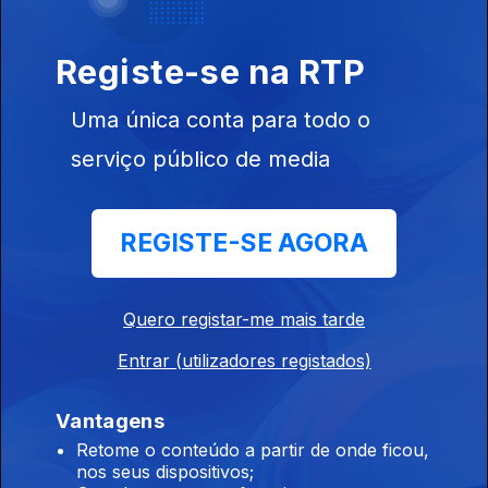
Ep. 26
13 set. 2022
Registe-se na RTP
O Frio do
Próximo
Inverno
Uma única conta para todo o
serviço público de media
Ep. 25
06 set. 2022
REGISTE-SE AGORA
Como Pagar
Energia, Rendas
e Alimentos
Quero registar-me mais tarde
com a Inflação?
Entrar (utilizadores registados)
Ep. 24
19 jul. 2022
Vantagens
O Estado da
Retome o conteúdo a partir de onde ficou,
Nação em
nos seus dispositivos;