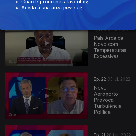
Debate
Guarde programas favoritos;
Aceda à sua área pessoal;
Ep. 23
12 jul. 2022
País Arde de
Novo com
Temperaturas
Excessivas
Ep. 22
05 jul. 2022
Novo
Aeroporto
Provoca
Turbulência
Política
Ep. 21
28 jun. 2022