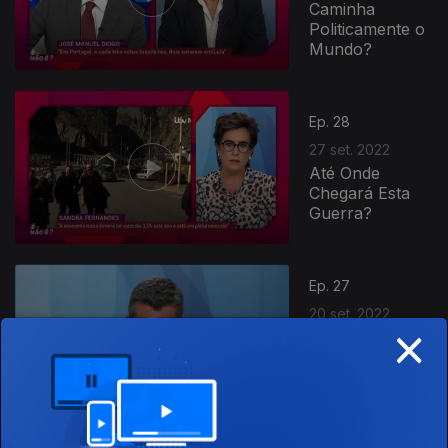
Caminha
Politicamente o
Mundo?
Ep. 28
27 set. 2022
Até Onde
Chegará Esta
Guerra?
640403
Ep. 27
20 set. 2022
×
A Nova
Organização do
SNS Vai
Funcionar?