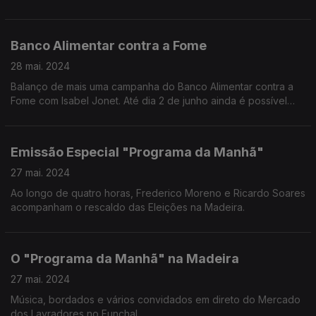
na estabilidade emocional e mental das pessoas.
Banco Alimentar contra a Fome
28 mai. 2024
Balanço de mais uma campanha do Banco Alimentar contra a
Fome com Isabel Jonet. Até dia 2 de junho ainda é possível
ajudar on line (Alimenteestaideia.pt) e nas superfícies
comerciais através de vales.
Emissão Especial "Programa da Manhã"
27 mai. 2024
Ao longo de quatro horas, Frederico Moreno e Ricardo Soares
acompanham o rescaldo das Eleições na Madeira.
O "Programa da Manhã" na Madeira
27 mai. 2024
Música, bordados e vários convidados em direto do Mercado
dos Lavradores no Funchal.