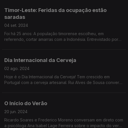
espectro do autismo que afeta os comportamentos.
Timor-Leste: Feridas da ocupação estão
saradas
04 set. 2024
Foi há 25 anos: A população timorense escolheu, em
referendo, cortar amarras com a Indonésia. Entrevistado por
Ana Isabel Costa, José Ramos Horta, presidente de Timor,
considera que o país está no bom caminho.
Dia Internacional da Cerveja
02 ago. 2024
Hoje é o Dia Internacional da Cerveja! Tem crescido em
Portugal com a cerveja artesanal. Rui Alves de Sousa conversa
com o cervejeiro Jorge Tomé da Fermentage Brew Pub, e
Tiago Lopes, do podcast "Quem Bebe por Gosto".
O Início do Verão
20 jun. 2024
Ricardo Soares e Frederico Moreno conversam em direto com
a psicóloga Ana Isabel Lage Ferreira sobre o impacto do verão