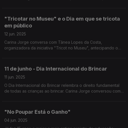
direção criativa de António Bernardes de Sá e Tiago Bastos
Nunes, assinala os 75 anos do ACNUR.
"Tricotar no Museu" e o Dia em que se tricota
em público
12 jun. 2025
Carina Jorge conversa com Tânea Lopes da Costa,
organizadora da iniciativa "Tricot no Museu", antecipando o
Dia Mundial do Tricotar em Público que se assinala nos
segundos sábados de junho, ou seja, este sábado dia 14.
11 de junho - Dia Internacional do Brincar
11 jun. 2025
O Dia Internacional do Brincar relembra o direito fundamental
de todas as crianças ao brincar. Carina Jorge conversou com
Frederico Lopes da, recentemente constituída, Associação
Portuguesa pelo Direito a Brincar.
"No Poupar Está o Ganho"
04 jun. 2025