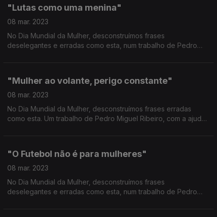
"Lutas como uma menina"
08 mar. 2023
No Dia Mundial da Mulher, desconstruímos frases
deselegantes e erradas como esta, num trabalho de Pedro
Miguel Ribeiro, com a ajuda de mulheres de sucesso no
desporto como a judoca olímpica luso-brasileira Rochele
Nunes.
"Mulher ao volante, perigo constante"
08 mar. 2023
No Dia Mundial da Mulher, desconstruímos frases erradas
como esta. Um trabalho de Pedro Miguel Ribeiro, com a ajuda
de números e de um dos directores da Autoridade Nacional
para a Segurança Rodoviária, Eng. Carlos Lopes.
"O Futebol não é para mulheres"
08 mar. 2023
No Dia Mundial da Mulher, desconstruímos frases
deselegantes e erradas como esta, num trabalho de Pedro
Miguel Ribeiro, com a ajuda de uma futebolista de sucesso: a
guarda-redes do Benfica e da Selecção Rute Costa.