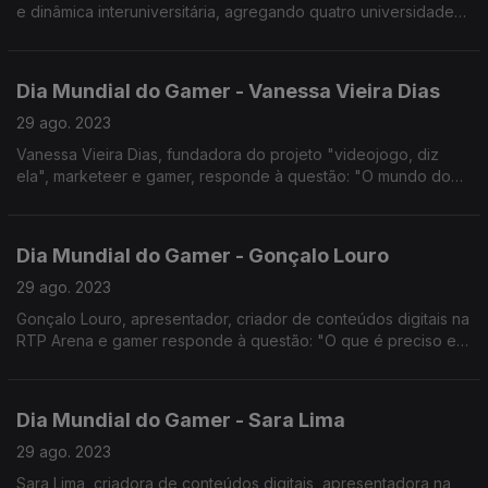
e dinâmica interuniversitária, agregando quatro universidades
(UCP, ULisboa, ISCTE e UÉvora) e seis unidades de ensino
(FLUL e ICS na ULIsboa, FCH e FT na UCP).
Dia Mundial do Gamer - Vanessa Vieira Dias
29 ago. 2023
Vanessa Vieira Dias, fundadora do projeto "videojogo, diz
ela", marketeer e gamer, responde à questão: "O mundo do
Gaming vai muito além de um ecrã, não vai?".
Dia Mundial do Gamer - Gonçalo Louro
29 ago. 2023
Gonçalo Louro, apresentador, criador de conteúdos digitais na
RTP Arena e gamer responde à questão: "O que é preciso em
2023 para ter uma carreira no mundo dos videojogos?".
Dia Mundial do Gamer - Sara Lima
29 ago. 2023
Sara Lima, criadora de conteúdos digitais, apresentadora na