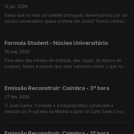
12 jun. 2026
Sabia que há mais um satélite português desenvolvido por um
núcleo universitário quase a entrar em órbita? Fomos conhecer
o LISAT.
Formula Student - Núcleo Universitário
30 mai. 2026
Para além das médias de entrada, das vagas, da época de
exames, festas e praxes que mais sabemos sobre o que se
passa no Campus Académico? Neste espaço visitamos alguns
núcleos universitários.
Emissão Reconstruir: Coimbra - 3ª hora
27 fev. 2026
O José Carlos Trindade e a Eduarda Maio conduzem a
emissão do Programa da Manhã a partir do Café Santa Cruz,
em Coimbra.
Emissão Reconstruir: Coimbra - 2ª hora