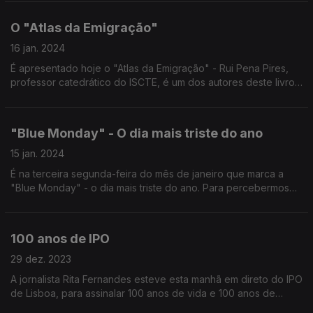
Pedroso, Raquel Dutra, Raul Vaz e Joel Neto.
O "Atlas da Emigração"
16 jan. 2024
É apresentado hoje o "Atlas da Emigração" - Rui Pena Pires,
professor catedrático do ISCTE, é um dos autores deste livro
e esteve hoje no "Programa da Manhã" com Ricardo Soares e
Frederico Moreno.
"Blue Monday" - O dia mais triste do ano
15 jan. 2024
É na terceira segunda-feira do mês de janeiro que marca a
"Blue Monday" - o dia mais triste do ano. Para percebermos
um pouco melhor onde acaba a realidade e começa o mito,
conversamos com a psicóloga Joana Andrade.
100 anos de IPO
29 dez. 2023
A jornalista Rita Fernandes esteve esta manhã em direto do IPO
de Lisboa, para assinalar 100 anos de vida e 100 anos de
histórias.