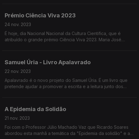
desta primeira hora: o Psicólogo Elias Barreto.
Prémio Ciência Viva 2023
24 nov. 2023
É hoje, dia Nacional Nacional da Cultura Cientifica, que é
atribuído o grande prémio Ciência Viva 2023. Maria José
Costa, bióloga marinha é a grande vencedora deste ano e
esteve hoje nas manhãs da Antena 1.
Samuel Úria - Livro Apalavrado
22 nov. 2023
Apalavrado é o novo projeto do Samuel Úria. É um livro que
pretende ajudar a promover a escrita e a leitura junto dos
alunos do 3º ciclo de escolaridade e do ensino secundário.
Além do livro existem músicas originais.
A Epidemia da Solidão
21 nov. 2023
Foi com o Professor Júlio Machado Vaz que Ricardo Soares
abordou esta manhã a temática da "Epidemia da solidão" e a