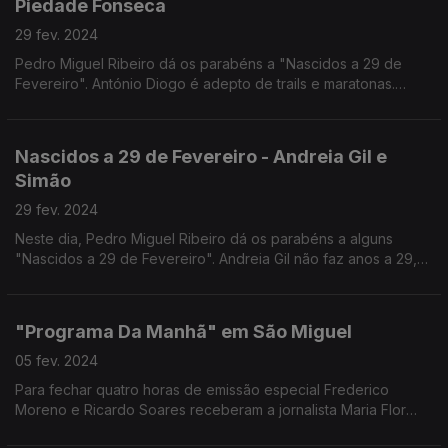
Piedade Fonseca
29 fev. 2024
Pedro Miguel Ribeiro dá os parabéns a "Nascidos a 29 de
Fevereiro". António Diogo é adepto de trails e maratonas.
Completa hoje a bela idade de 60 anos. A Rita Adão da
Fonseca é mãe da Piedade que celebra 8... ou será 2?
Nascidos a 29 de Fevereiro - Andreia Gil e
Simão
29 fev. 2024
Neste dia, Pedro Miguel Ribeiro dá os parabéns a alguns
"Nascidos a 29 de Fevereiro". Andreia Gil não faz anos a 29,
mas o seu filho Simão está de parabéns. Celebra hoje 4 anos
de vida... ou será que é só um?
"Programa Da Manhã" em São Miguel
05 fev. 2024
Para fechar quatro horas de emissão especial Frederico
Moreno e Ricardo Soares receberam a jornalista Maria Flor
Pedroso e o jornalista Rui Pedro Paiva para um painel de