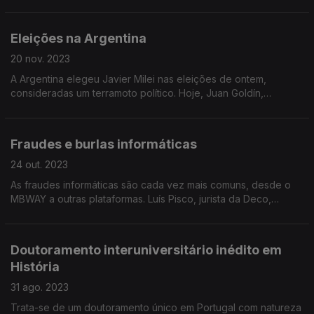
iniciativa da OMS em prol de combater este problema.
Eleições na Argentina
20 nov. 2023
A Argentina elegeu Javier Milei nas eleições de ontem,
consideradas um terramoto político. Hoje, Juan Goldín,
argentino a viver em Portugal, comentou estas eleições com
Frederico Moreno.
Fraudes e burlas informáticas
24 out. 2023
As fraudes informáticas são cada vez mais comuns, desde o
MBWAY a outras plataformas. Luís Pisco, jurista da Deco,
esteve hoje na manhã da Antena 1 para analisar esta temática.
Doutoramento interuniversitário inédito em
História
31 ago. 2023
Trata-se de um doutoramento único em Portugal com natureza