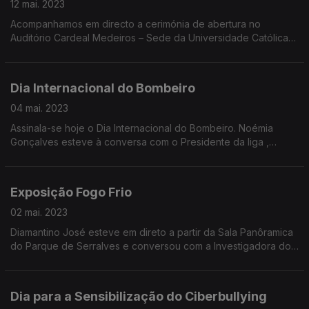
12 mai. 2023
Acompanhamos em directo a cerimónia de abertura no
Auditório Cardeal Medeiros – Sede da Universidade Católica
Carina Jorge conversou com a Presidente do Conselho da
Adm.da Fnacer e também com Rosa Neto da Direção.
Dia Internacional do Bombeiro
04 mai. 2023
Assinala-se hoje o Dia Internacional do Bombeiro. Noémia
Gonçalves esteve à conversa com o Presidente da liga ,
António Nunes.
Exposição Fogo Frio
02 mai. 2023
Diamantino José esteve em direto a partir da Sala Panôramica
do Parque de Serralves e conversou com a Investigadora do
Instituto Superior de Agronomia, Maria Conceição Colaço e
também com António Salgueiro da AGIF
Dia para a Sensibilização do Ciberbullying