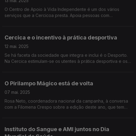
13 mai. 2025
O Centro de Apoio à Vida Independente é um dos vários
serviços que a Cercicoa presta. Apoia pessoas com
deficiência e não só, como conta o Edgar Canelas a partir das
instalações de um dos Centros, em Ourique.
Cercica e o incentivo à prática desportiva
12 mai. 2025
Se há faceta da sociedade que integra e inclui é o Desporto.
Na Cercica estimulam-se os utentes à prática desportiva e os
resultados falam por si. Além de palmarés há a superação que
a Noémia Gonçalves testemunhou.
O Pirilampo Mágico está de volta
07 mai. 2025
Rosa Neto, coordenadora nacional da campanha, à conversa
com a Filomena Crespo sobre a edição deste ano, que tem
como lema "A luz que abraça a diferença". Até 1 de junho o
Pirilampo Mágico é símbolo da solidariedade.
Instituto do Sangue e AMI juntos no Dia