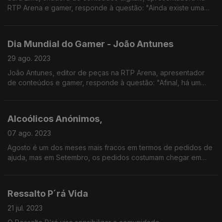
RTP Arena e gamer, responde à questão: "Ainda existe uma
guerra dos sexos no mundo dos videojogos?".
Dia Mundial do Gamer - João Antunes
29 ago. 2023
João Antunes, editor de peças na RTP Arena, apresentador
de conteúdos e gamer, responde à questão: "Afinal, há um
limite de idade para jogar?".
Alcoólicos Anónimos,
07 ago. 2023
Agosto é um dos meses mais fracos em termos de pedidos de
ajuda, mas em Setembro, os pedidos costumam chegar em
força e a Noémia Gonçalves conversou com José a propósito
da actividade dos AA em Portugal.
Ressalto P´rá Vida
21 jul. 2023