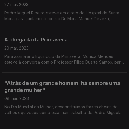
27 mar. 2023
Pedro Miguel Ribeiro esteve em direto do Hospital de Santa
Maria para, juntamente com a Dr. Maria Manuel Deveza,
assinalar este dia e reforçar o apelo indispensável à dádiva de
sangue.
A chegada da Primavera
20 mar. 2023
Para assinalar o Equinócio da Primavera, Mónica Mendes
esteve à conversa com o Professor Filipe Duarte Santos, para
perceber em que consiste este femómeno.
"Atrás de um grande homem, há sempre uma
grande mulher"
08 mar. 2023
No Dia Mundial da Mulher, desconstruímos frases cheias de
velhos equívocos como esta, num trabalho de Pedro Miguel
Ribeiro, com a ajuda de vários exemplos que nos são trazidos
pela jornalista de Economia Helena Garrido.