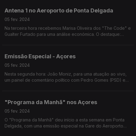
análise política, social e económica.
Antena 1 no Aeroporto de Ponta Delgada
05 fev. 2024
Na terceira hora recebemos Marisa Oliveira dos "The Code" e
Gualter Furtado para uma análise económica. O destaque:
Cultura nos Açores com Eduardo Arruada, Filipe Branco e João
Mendonça com: Festivais, Teatro e Carnaval.
Emissão Especial - Açores
05 fev. 2024
Nesta segunda hora: João Moniz, para uma atuação ao vivo,
um painel de comentário político com Pedro Gomes (PSD) e
André Fanqueira Rodrigues (PS) e ainda 9 reportagens que
representam as 9 ilhas do arquipélago.
"Programa da Manhã" nos Açores
05 fev. 2024
O "Programa da Manhã" deu início a esta semana em Ponta
Delgada, com uma emissão especial na Gare do Aeroporto
João Paulo II, em São Miguel. Nesta primeira hora com António