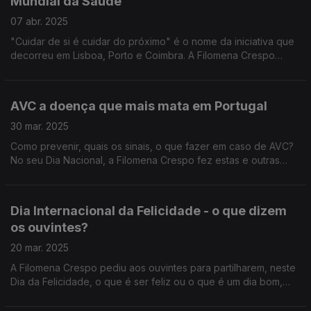
Mundial da Saúde
07 abr. 2025
"Cuidar de si é cuidar do próximo" é o nome da iniciativa que
decorreu em Lisboa, Porto e Coimbra. A Filomena Crespo
assinalou este Dia com a reportagem em direto do Diamantino
José, num destes locais.
AVC a doença que mais mata em Portugal
30 mar. 2025
Como prevenir, quais os sinais, o que fazer em caso de AVC?
No seu Dia Nacional, a Filomena Crespo fez estas e outras
perguntas ao neurologista João Pedro Marto, da Sociedade
Portuguesa do Acidente Vascular Cerebral.
Dia Internacional da Felicidade - o que dizem
os ouvintes?
20 mar. 2025
A Filomena Crespo pediu aos ouvintes para partilharem, neste
Dia da Felicidade, o que é ser feliz ou o que é um dia bom,
inspirando-se na emblemática frase do Fala Com Ela de Inês
Meneses, também convidada desta edição.