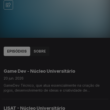
EPISÓDIOS
SOBRE
914630
848595
772153
745920
729563
693855
677123
627083
617947
Game Dev - Núcleo Universitário
20 jun. 2026
GameDev Técnico, que atua essencialmente na criação de
jogos, desenvolvimento de ideias e criatividade de
engenharia.
LISAT - Núcleo Universitário