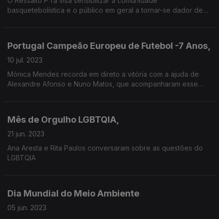
O Ressalto P'rá visa sensibilizar a comunidade
basquetebolística e o público em geral a tornar-se dador de
sangue e medula óssea. Saibda mais aqui
Portugal Campeão Europeu de Futebol -7 Anos,
10 jul. 2023
Mónica Mendes recorda em direto a vitória com a ajuda de
Alexandre Afonso e Nuno Matos, que acompanharam esse
momento decisivo.
Mês de Orgulho LGBTQIA,
21 jun. 2023
Ana Aresta e Rita Paulos conversaram sobre as questões do
LGBTQIA
Dia Mundial do Meio Ambiente
05 jun. 2023