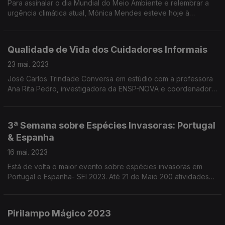
Para assinalar o dia Mundial do Meio Ambiente e relembrar a
urgência climática atual, Mónica Mendes esteve hoje à
conversa com os autores do programa "A Escala do Clima" -
Francisco Sena Santos e Filipe Duarte Santos.
Qualidade de Vida dos Cuidadores Informais
23 mai. 2023
José Carlos Trindade Conversa em estúdio com a professora
Ana Rita Pedro, investigadora da ENSP-NOVA e coordenadora
do estudo “Literacia em Saúde e Qualidade de Vida dos
Cuidadores Informais
3ª Semana sobre Espécies Invasoras: Portugal
& Espanha
16 mai. 2023
Está de volta o maior evento sobre espécies invasoras em
Portugal e Espanha- SEI 2023. Até 21 de Maio 200 atividades
de sensibilização, monitorização e controlo de espécies
invasoras.
Pirilampo Mágico 2023