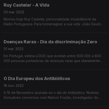
Ruy Castelar - A Vida
03 mar. 2023
Morreu hoje Ruy Castelar, personalidade insubstituível da
Rádio Portuguesa. Para homenagear a sua vida: João David
Nunes, Cândido Mota e Júlio Isidro estiveram hoje à conversa
com Noémia Gonçalves.
Doenças Raras - Dia da discriminação Zero
01 mar. 2023
Em Portugal, estima a DGS que existam entre 600 000 a 800
000 pessoas portadoras de doenças raras que diariamente
enfrentam obstáculos. Quisemos saber mais com Paulo
Gonçalves Pres da Associação Doenças Raras.
O Dia Europeu dos Antibióticos
18 nov. 2022
A 18 de Novembro assinala-se o dia do Antibiótico. Noémia
Gonçalves conversou com Nelson Frazão, Investigador do
Instituto Gulbenkian de Ciência e Paulo Andrade, Médico
Infeciologista.