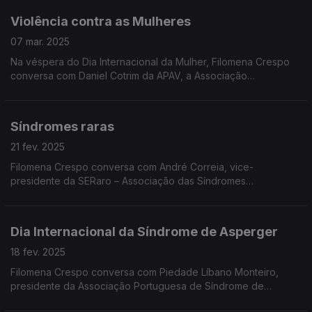
Violência contra as Mulheres
07 mar. 2025
Na véspera do Dia Internacional da Mulher, Filomena Crespo
conversa com Daniel Cotrim da APAV, a Associação
Portuguesa de Apoio à Vítima, assinalando também o Dia de
Luto Nacional pelas Vítimas de Violência Doméstica.
Síndromes raras
21 fev. 2025
Filomena Crespo conversa com André Correia, vice-
presidente da SERaro – Associação das Síndromes
Excecionalmente Raras de Portugal, cuja temática é assinalada
na próxima semana.
Dia Internacional da Síndrome de Asperger
18 fev. 2025
Filomena Crespo conversa com Piedade Líbano Monteiro,
presidente da Associação Portuguesa de Síndrome de
Asperger. Saiba mais sobre esta perturbação incluída do