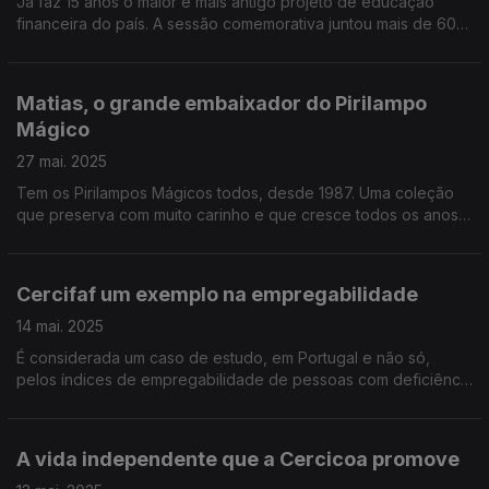
Já faz 15 anos o maior e mais antigo projeto de educação
financeira do país. A sessão comemorativa juntou mais de 600
crianças e professores na Fundação Cupertino de Miranda, no
Porto, e o Diamantino José esteve lá.
Matias, o grande embaixador do Pirilampo
Mágico
27 mai. 2025
Tem os Pirilampos Mágicos todos, desde 1987. Uma coleção
que preserva com muito carinho e que cresce todos os anos.
O Mário Antunes foi conhecer o Matias, de Faro, cujo quarto é
uma verdadeira montra mágica.
Cercifaf um exemplo na empregabilidade
14 mai. 2025
É considerada um caso de estudo, em Portugal e não só,
pelos índices de empregabilidade de pessoas com deficiência
no mercado normal de trabalho. O Diamantino José foi
perceber qual a receita de sucesso da Cercifaf.
A vida independente que a Cercicoa promove