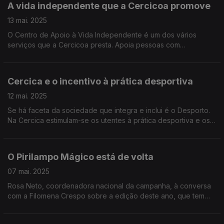
A vida independente que a Cercicoa promove
13 mai. 2025
O Centro de Apoio à Vida Independente é um dos vários
serviços que a Cercicoa presta. Apoia pessoas com
deficiência e não só, como conta o Edgar Canelas a partir das
instalações de um dos Centros, em Ourique.
Cercica e o incentivo à prática desportiva
12 mai. 2025
Se há faceta da sociedade que integra e inclui é o Desporto.
Na Cercica estimulam-se os utentes à prática desportiva e os
resultados falam por si. Além de palmarés há a superação que
a Noémia Gonçalves testemunhou.
O Pirilampo Mágico está de volta
07 mai. 2025
Rosa Neto, coordenadora nacional da campanha, à conversa
com a Filomena Crespo sobre a edição deste ano, que tem
como lema "A luz que abraça a diferença". Até 1 de junho o
Pirilampo Mágico é símbolo da solidariedade.