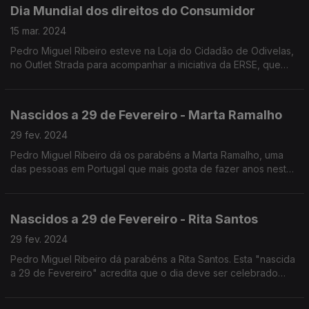
Dia Mundial dos direitos do Consumidor
15 mar. 2024
Pedro Miguel Ribeiro esteve na Loja do Cidadão de Odivelas,
no Outlet Strada para acompanhar a iniciativa da ERSE, que
assinala este dia.
Nascidos a 29 de Fevereiro - Marta Ramalho
29 fev. 2024
Pedro Miguel Ribeiro dá os parabéns a Marta Ramalho, uma
das pessoas em Portugal que mais gosta de fazer anos neste
dia, ao ponto de ter organizado um grupo de Facebook
chamado "Nascidos a 29 de Fevereiro". Já conhecia?
Nascidos a 29 de Fevereiro - Rita Santos
29 fev. 2024
Pedro Miguel Ribeiro dá parabéns a Rita Santos. Esta "nascida
a 29 de Fevereiro" acredita que o dia deve ser celebrado
com Pompa, embora um dos seus aniversários mais originais
tenha sido na Geórgia em ano não bissexto.