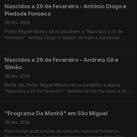
Nascidos a 29 de Fevereiro - António Diogo e
Piedade Fonseca
29 fev. 2024
Pedro Miguel Ribeiro dá os parabéns a "Nascidos a 29 de
Fevereiro". António Diogo é adepto de trails e maratonas.
Completa hoje a bela idade de 60 anos. A Rita Adão da
Fonseca é mãe da Piedade que celebra 8... ou será 2?
Nascidos a 29 de Fevereiro - Andreia Gil e
Simão
29 fev. 2024
Neste dia, Pedro Miguel Ribeiro dá os parabéns a alguns
"Nascidos a 29 de Fevereiro". Andreia Gil não faz anos a 29,
mas o seu filho Simão está de parabéns. Celebra hoje 4 anos
de vida... ou será que é só um?
"Programa Da Manhã" em São Miguel
05 fev. 2024
Para fechar quatro horas de emissão especial Frederico