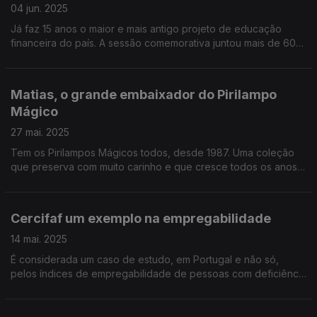
04 jun. 2025
Já faz 15 anos o maior e mais antigo projeto de educação
financeira do país. A sessão comemorativa juntou mais de 600
crianças e professores na Fundação Cupertino de Miranda, no
Porto, e o Diamantino José esteve lá.
Matias, o grande embaixador do Pirilampo
Mágico
27 mai. 2025
Tem os Pirilampos Mágicos todos, desde 1987. Uma coleção
que preserva com muito carinho e que cresce todos os anos.
O Mário Antunes foi conhecer o Matias, de Faro, cujo quarto é
uma verdadeira montra mágica.
Cercifaf um exemplo na empregabilidade
14 mai. 2025
É considerada um caso de estudo, em Portugal e não só,
pelos índices de empregabilidade de pessoas com deficiência
no mercado normal de trabalho. O Diamantino José foi
perceber qual a receita de sucesso da Cercifaf.