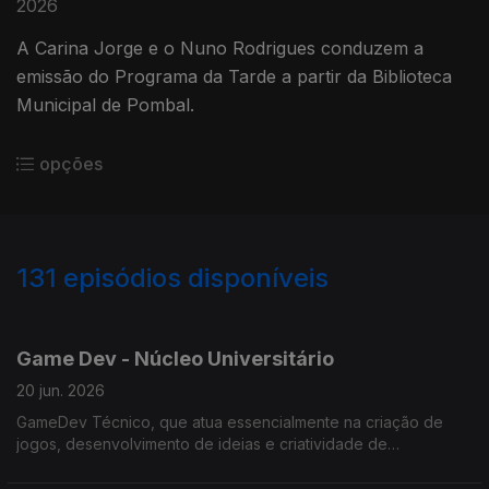
2026
A Carina Jorge e o Nuno Rodrigues conduzem a
emissão do Programa da Tarde a partir da Biblioteca
Municipal de Pombal.
opções
131
episódios disponíveis
914630
848595
772153
745920
729563
693855
Game Dev - Núcleo Universitário
20 jun. 2026
GameDev Técnico, que atua essencialmente na criação de
jogos, desenvolvimento de ideias e criatividade de
engenharia.