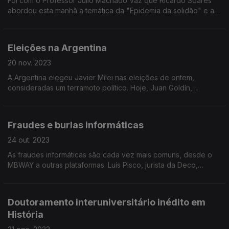
Foi com o Professor Júlio Machado Vaz que Ricardo Soares
abordou esta manhã a temática da "Epidemia da solidão" e a
iniciativa da OMS em prol de combater este problema.
Eleições na Argentina
20 nov. 2023
A Argentina elegeu Javier Milei nas eleições de ontem,
consideradas um terramoto político. Hoje, Juan Goldín,
argentino a viver em Portugal, comentou estas eleições com
Frederico Moreno.
Fraudes e burlas informáticas
24 out. 2023
As fraudes informáticas são cada vez mais comuns, desde o
MBWAY a outras plataformas. Luís Pisco, jurista da Deco,
esteve hoje na manhã da Antena 1 para analisar esta temática.
Doutoramento interuniversitário inédito em
História