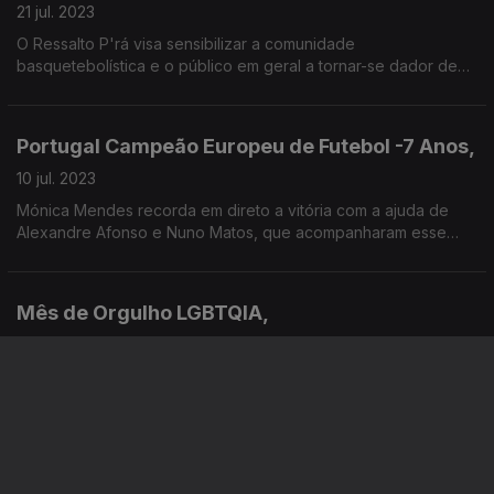
21 jul. 2023
O Ressalto P'rá visa sensibilizar a comunidade
basquetebolística e o público em geral a tornar-se dador de
sangue e medula óssea. Saibda mais aqui
Portugal Campeão Europeu de Futebol -7 Anos,
10 jul. 2023
Mónica Mendes recorda em direto a vitória com a ajuda de
Alexandre Afonso e Nuno Matos, que acompanharam esse
momento decisivo.
Mês de Orgulho LGBTQIA,
21 jun. 2023
Ana Aresta e Rita Paulos conversaram sobre as questões do
LGBTQIA
Dia Mundial do Meio Ambiente