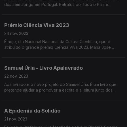
dos sem abrigo em Portugal. Retratos por todo o País e
testemunhos ao longo do "Programa da Manhã". O convidado
desta primeira hora: o Psicólogo Elias Barreto.
Prémio Ciência Viva 2023
24 nov. 2023
É hoje, dia Nacional Nacional da Cultura Cientifica, que é
atribuído o grande prémio Ciência Viva 2023. Maria José
Costa, bióloga marinha é a grande vencedora deste ano e
esteve hoje nas manhãs da Antena 1.
Samuel Úria - Livro Apalavrado
22 nov. 2023
Apalavrado é o novo projeto do Samuel Úria. É um livro que
pretende ajudar a promover a escrita e a leitura junto dos
alunos do 3º ciclo de escolaridade e do ensino secundário.
Além do livro existem músicas originais.
A Epidemia da Solidão
21 nov. 2023