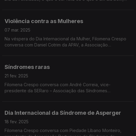
inspirando-se na emblemática frase do Fala Com Ela de Inês
Meneses, também convidada desta edição.
Violência contra as Mulheres
07 mar. 2025
Na véspera do Dia Internacional da Mulher, Filomena Crespo
conversa com Daniel Cotrim da APAV, a Associação
Portuguesa de Apoio à Vítima, assinalando também o Dia de
Luto Nacional pelas Vítimas de Violência Doméstica.
Síndromes raras
21 fev. 2025
Filomena Crespo conversa com André Correia, vice-
presidente da SERaro – Associação das Síndromes
Excecionalmente Raras de Portugal, cuja temática é assinalada
na próxima semana.
Dia Internacional da Síndrome de Asperger
18 fev. 2025
Filomena Crespo conversa com Piedade Líbano Monteiro,