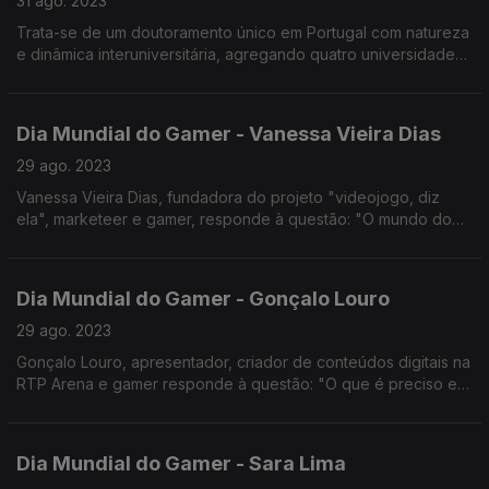
31 ago. 2023
Trata-se de um doutoramento único em Portugal com natureza
e dinâmica interuniversitária, agregando quatro universidades
(UCP, ULisboa, ISCTE e UÉvora) e seis unidades de ensino
(FLUL e ICS na ULIsboa, FCH e FT na UCP).
Dia Mundial do Gamer - Vanessa Vieira Dias
29 ago. 2023
Vanessa Vieira Dias, fundadora do projeto "videojogo, diz
ela", marketeer e gamer, responde à questão: "O mundo do
Gaming vai muito além de um ecrã, não vai?".
Dia Mundial do Gamer - Gonçalo Louro
29 ago. 2023
Gonçalo Louro, apresentador, criador de conteúdos digitais na
RTP Arena e gamer responde à questão: "O que é preciso em
2023 para ter uma carreira no mundo dos videojogos?".
Dia Mundial do Gamer - Sara Lima