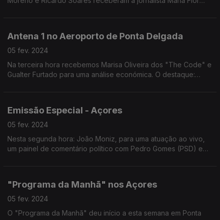
Moreno e Ricardo Soares receberam a jornalista Maria Flor
Pedroso e o jornalista Rui Pedro Paiva para um painel de
análise política, social e económica.
Antena 1 no Aeroporto de Ponta Delgada
05 fev. 2024
Na terceira hora recebemos Marisa Oliveira dos "The Code" e
Gualter Furtado para uma análise económica. O destaque:
Cultura nos Açores com Eduardo Arruada, Filipe Branco e João
Mendonça com: Festivais, Teatro e Carnaval.
Emissão Especial - Açores
05 fev. 2024
Nesta segunda hora: João Moniz, para uma atuação ao vivo,
um painel de comentário político com Pedro Gomes (PSD) e
André Fanqueira Rodrigues (PS) e ainda 9 reportagens que
representam as 9 ilhas do arquipélago.
"Programa da Manhã" nos Açores
05 fev. 2024
O "Programa da Manhã" deu início a esta semana em Ponta