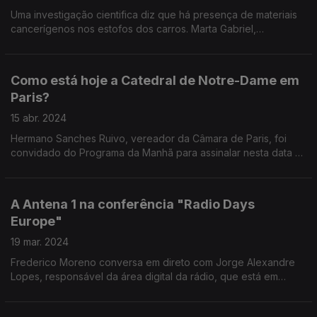
Uma investigação cientifica diz que há presença de materiais
cancerígenos nos estofos dos carros. Marta Gabriel,
investigadora do Instituto de Ciência e Inovação de
engenharia Mecânica e Industrial do Porto, analisa.
Como está hoje a Catedral de Notre-Dame em
Paris?
15 abr. 2024
Hermano Sanches Ruivo, vereador da Câmara de Paris, foi
convidado do Programa da Manhã para assinalar nesta data os
5 anos que passaram desde o trágico incêndio na Catedral de
Notre-Dame, em Paris.
A Antena 1 na conferência "Radio Days
Europe"
19 mar. 2024
Frederico Moreno conversa em direto com Jorge Alexandre
Lopes, responsável da área digital da rádio, que está em
Munique a acompanhar a conferência "Radio Days Europe".