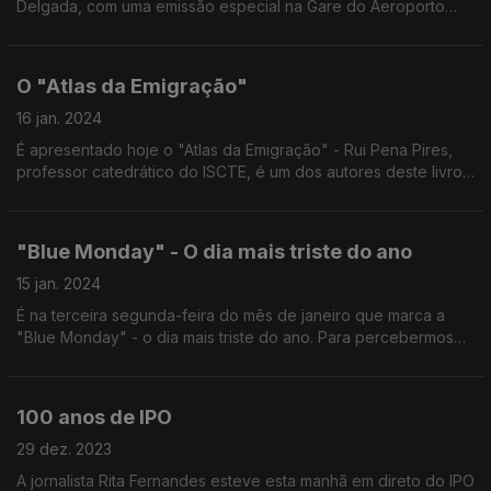
Delgada, com uma emissão especial na Gare do Aeroporto
João Paulo II, em São Miguel. Nesta primeira hora com António
Pedroso, Raquel Dutra, Raul Vaz e Joel Neto.
O "Atlas da Emigração"
16 jan. 2024
É apresentado hoje o "Atlas da Emigração" - Rui Pena Pires,
professor catedrático do ISCTE, é um dos autores deste livro
e esteve hoje no "Programa da Manhã" com Ricardo Soares e
Frederico Moreno.
"Blue Monday" - O dia mais triste do ano
15 jan. 2024
É na terceira segunda-feira do mês de janeiro que marca a
"Blue Monday" - o dia mais triste do ano. Para percebermos
um pouco melhor onde acaba a realidade e começa o mito,
conversamos com a psicóloga Joana Andrade.
100 anos de IPO
29 dez. 2023
A jornalista Rita Fernandes esteve esta manhã em direto do IPO