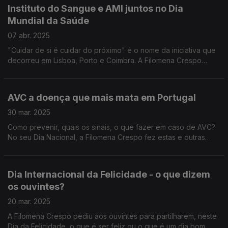
Instituto do Sangue e AMI juntos no Dia
Mundial da Saúde
07 abr. 2025
"Cuidar de si é cuidar do próximo" é o nome da iniciativa que
decorreu em Lisboa, Porto e Coimbra. A Filomena Crespo
assinalou este Dia com a reportagem em direto do Diamantino
José, num destes locais.
AVC a doença que mais mata em Portugal
30 mar. 2025
Como prevenir, quais os sinais, o que fazer em caso de AVC?
No seu Dia Nacional, a Filomena Crespo fez estas e outras
perguntas ao neurologista João Pedro Marto, da Sociedade
Portuguesa do Acidente Vascular Cerebral.
Dia Internacional da Felicidade - o que dizem
os ouvintes?
20 mar. 2025
A Filomena Crespo pediu aos ouvintes para partilharem, neste
Dia da Felicidade, o que é ser feliz ou o que é um dia bom,