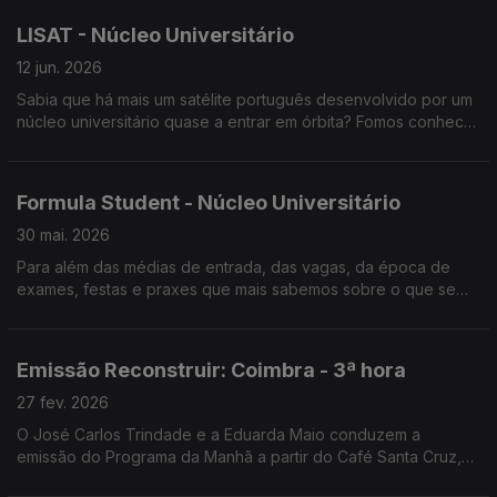
LISAT - Núcleo Universitário
12 jun. 2026
Sabia que há mais um satélite português desenvolvido por um
núcleo universitário quase a entrar em órbita? Fomos conhecer
o LISAT.
Formula Student - Núcleo Universitário
30 mai. 2026
Para além das médias de entrada, das vagas, da época de
exames, festas e praxes que mais sabemos sobre o que se
passa no Campus Académico? Neste espaço visitamos alguns
núcleos universitários.
Emissão Reconstruir: Coimbra - 3ª hora
27 fev. 2026
O José Carlos Trindade e a Eduarda Maio conduzem a
emissão do Programa da Manhã a partir do Café Santa Cruz,
em Coimbra.