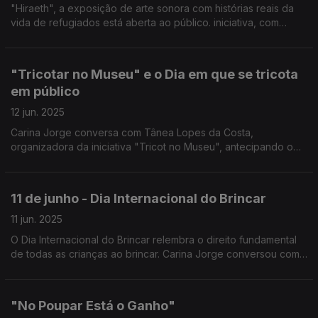
"Hiraeth", a exposição de arte sonora com histórias reais da
vida de refugiados está aberta ao público. iniciativa, com
direção criativa de António Bernardes de Sá e Tiago Bastos
Nunes, assinala os 75 anos do ACNUR.
"Tricotar no Museu" e o Dia em que se tricota
em público
12 jun. 2025
Carina Jorge conversa com Tânea Lopes da Costa,
organizadora da iniciativa "Tricot no Museu", antecipando o
Dia Mundial do Tricotar em Público que se assinala nos
segundos sábados de junho, ou seja, este sábado dia 14.
11 de junho - Dia Internacional do Brincar
11 jun. 2025
O Dia Internacional do Brincar relembra o direito fundamental
de todas as crianças ao brincar. Carina Jorge conversou com
Frederico Lopes da, recentemente constituída, Associação
Portuguesa pelo Direito a Brincar.
"No Poupar Está o Ganho"