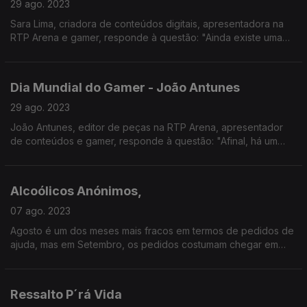
29 ago. 2023
Sara Lima, criadora de conteúdos digitais, apresentadora na
RTP Arena e gamer, responde à questão: "Ainda existe uma
guerra dos sexos no mundo dos videojogos?".
Dia Mundial do Gamer - João Antunes
29 ago. 2023
João Antunes, editor de peças na RTP Arena, apresentador
de conteúdos e gamer, responde à questão: "Afinal, há um
limite de idade para jogar?".
Alcoólicos Anónimos,
07 ago. 2023
Agosto é um dos meses mais fracos em termos de pedidos de
ajuda, mas em Setembro, os pedidos costumam chegar em
força e a Noémia Gonçalves conversou com José a propósito
da actividade dos AA em Portugal.
Ressalto P´rá Vida