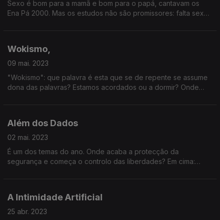
Sexo é bom para a mamã e bom para o papá, cantavam os
Ena Pá 2000. Mas os estudos não são promissores: falta sexo
a grande parte da humanidade. Para o que serviria ele hoje?
Wokismo,
09 mai. 2023
"Wokismo": que palavra é esta que se de repente se assume
dona das palavras? Estamos acordados ou a dormir? Onde
estão hoje as fronteiras entre a decência, o politicamente
correcto e o delírio?
Além dos Dados
02 mai. 2023
É um dos temas do ano. Onde acaba a protecção da
segurança e começa o controlo das liberdades? Em cima:
devemos ou não permitir às autoridades o acesso aos
metadados dos nossos aparelhos?
A Intimidade Artificial
25 abr. 2023