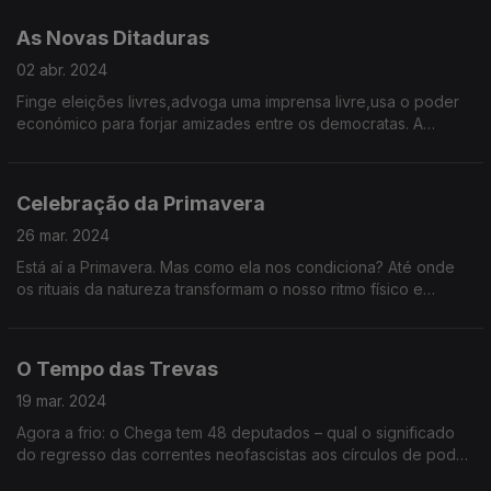
As Novas Ditaduras
02 abr. 2024
Finge eleições livres,advoga uma imprensa livre,usa o poder
económico para forjar amizades entre os democratas. A
ditadura aprendeu a usar o 'soft power' para se reinventar.É
preciso q tudo mude para q fique tudo igual?
Celebração da Primavera
26 mar. 2024
Está aí a Primavera. Mas como ela nos condiciona? Até onde
os rituais da natureza transformam o nosso ritmo físico e
mental? Somos mesmo mais felizes na Primavera?
O Tempo das Trevas
19 mar. 2024
Agora a frio: o Chega tem 48 deputados – qual o significado
do regresso das correntes neofascistas aos círculos de poder
em Portugal, 50 anos depois do 25 de Abril?