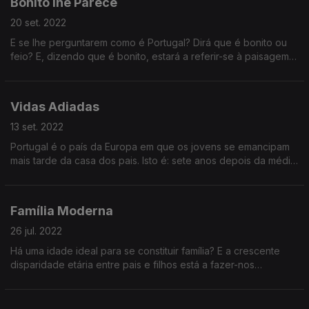
Bonito lhe Parece
20 set. 2022
E se lhe perguntarem como é Portugal? Dirá que é bonito ou
feio? E, dizendo que é bonito, estará a referir-se à paisagem
natural ou à construída? Afinal, o que podemos chamar ao
nosso ordenamento urbanístico?
Vidas Adiadas
13 set. 2022
Portugal é o país da Europa em que os jovens se emancipam
mais tarde da casa dos pais. Isto é: sete anos depois da média
e 14 anos depois daquele em que se emancipam mais cedo.
Que vida ainda vão a tempo de ter?...
Família Moderna
26 jul. 2022
Há uma idade ideal para se constituir família? E a crescente
disparidade etária entre pais e filhos está a fazer-nos
ultrapassar esse limite? O Joel, por exemplo, só vai começar
agora. A Raquel tem sugestões...