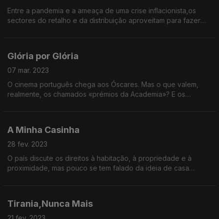
Entre a pandemia e a ameaça de uma crise inflacionista,os
sectores do retalho e da distribuição aproveitam para fazer
caixa. Com a guerra em fundo, o cabaz alimentar está
caríssimo e as estratégias de marketing obscenas.
Glória por Glória
07 mar. 2023
O cinema português chega aos Óscares. Mas o que valem,
realmente, os chamados «prémios da Academia»? E os
prémios criativos em geral – até o Nobel da Literatura? O que
vale a premiação no século XXI?
A Minha Casinha
28 fev. 2023
O país discute os direitos à habitação, à propriedade e à
proximidade, mas pouco se tem falado da ideia de casa
propriamente dita. O que é uma casa? Para que serve? E como
determina aquilo que somos?
Tirania,Nunca Mais
21 fev. 2023