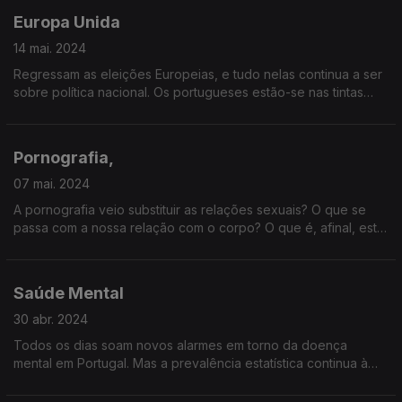
Europa Unida
14 mai. 2024
Regressam as eleições Europeias, e tudo nelas continua a ser
sobre política nacional. Os portugueses estão-se nas tintas
para a Europa? E fazem bem?
Pornografia,
07 mai. 2024
A pornografia veio substituir as relações sexuais? O que se
passa com a nossa relação com o corpo? O que é, afinal, este
mundo – e qual o nosso lugar nele?
Saúde Mental
30 abr. 2024
Todos os dias soam novos alarmes em torno da doença
mental em Portugal. Mas a prevalência estatística continua à
espera de eco na acção das instituições. Não andaremos a
brincar com o fogo?