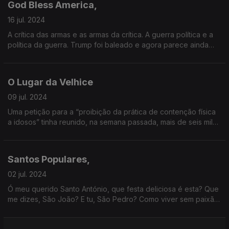
God Bless America,
16 jul. 2024
A crítica das armas e as armas da crítica. A guerra política e a
política da guerra. Trump foi baleado e agora parece ainda
mais difícil de bater. Para onde vais, América?
O Lugar da Velhice
09 jul. 2024
Uma petição para a “proibição da prática de contenção física
a idosos” tinha reunido, na semana passada, mais de seis mil
pessoas. Como é ser velho no Portugal do século XXI?
Santos Populares,
02 jul. 2024
Ó meu querido Santo António, que festa deliciosa é esta? Que
me dizes, São João? E tu, São Pedro? Como viver sem paixão
os santos e as festas populares?