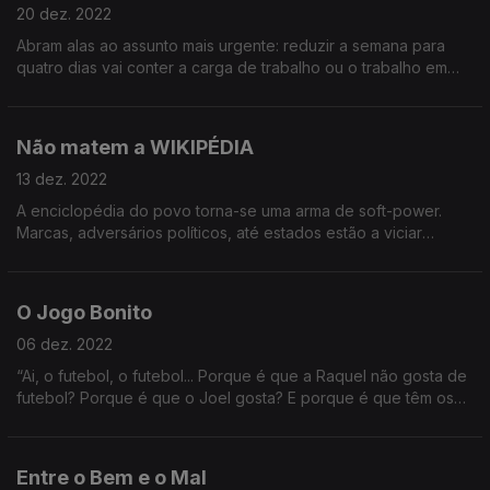
20 dez. 2022
Abram alas ao assunto mais urgente: reduzir a semana para
quatro dias vai conter a carga de trabalho ou o trabalho em
geral? Uma maior aposta na tecnologia resultará num serviço à
sociedade e ao seu bem estar?
Não matem a WIKIPÉDIA
13 dez. 2022
A enciclopédia do povo torna-se uma arma de soft-power.
Marcas, adversários políticos, até estados estão a viciar
entradas para manipular a opinião pública. Era inevitável?
O Jogo Bonito
06 dez. 2022
“Ai, o futebol, o futebol... Porque é que a Raquel não gosta de
futebol? Porque é que o Joel gosta? E porque é que têm os
dois boas razões?”
Entre o Bem e o Mal