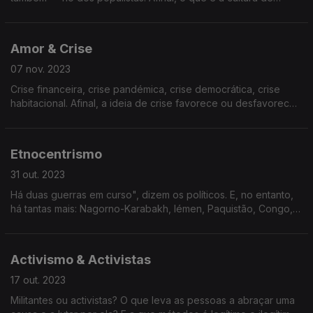
cancelamento: um acto de justiça ou uma nova inquisição?
Amor & Crise
07 nov. 2023
Crise financeira, crise pandémica, crise democrática, crise
habitacional. Afinal, a ideia de crise favorece ou desfavorece
o amor? O Amor é mais arriscado em tempos de crise?
Etnocentrismo
31 out. 2023
Há duas guerras em curso", dizem os políticos. E, no entanto,
há tantas mais: Nagorno-Karabakh, Iémen, Paquistão, Congo,
Haiti... O etnocentismo continua a ser uma doença europeia (e
ocidental)?
Activismo & Activistas
17 out. 2023
Militantes ou activistas? O que leva as pessoas a abraçar uma