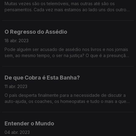
Muitas vezes são os telemóveis, mas outras até são os
pensamentos. Cada vez mais estamos ao lado uns dos outros
e, ainda assim, ausentes. Poderemos viver sem uma intimidade
real?
O Regresso do Assédio
18 abr. 2023
Pode alguém ser acusado de assédio nos livros e nos jornais
sem, ao mesmo tempo, o ser na justiça? O que é a presunção
de inocência? E o que se passa nos locais de trabalho
portugueses?
De que Cobra é Esta Banha?
11 abr. 2023
O país desperta finalmente para a necessidade de discutir a
auto-ajuda, os coaches, os homeopatas e tudo o mais a que
alguns chamam “pseudociência”. Afinal, quem marcou aquele
golo: Éder ou Susana Torres?
Entender o Mundo
04 abr. 2023