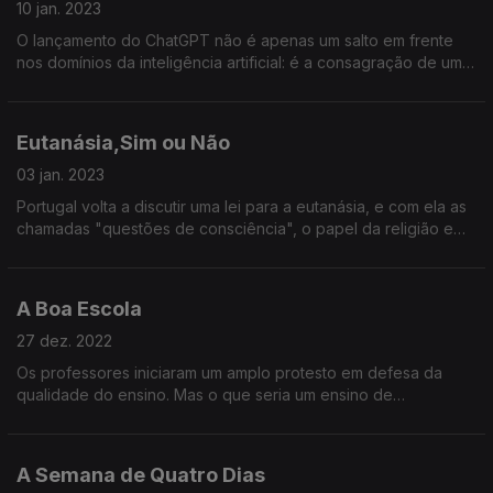
10 jan. 2023
O lançamento do ChatGPT não é apenas um salto em frente
nos domínios da inteligência artificial: é a consagração de uma
dúvida razoável sobre o futuro da criatividade humana. Que
vai ser de nós?
Eutanásia,Sim ou Não
03 jan. 2023
Portugal volta a discutir uma lei para a eutanásia, e com ela as
chamadas "questões de consciência", o papel da religião e
até a instituição do referendo. Onde está o cerne da questão,
afinal?
A Boa Escola
27 dez. 2022
Os professores iniciaram um amplo protesto em defesa da
qualidade do ensino. Mas o que seria um ensino de
qualidade? Como deveria ser uma escola?
A Semana de Quatro Dias