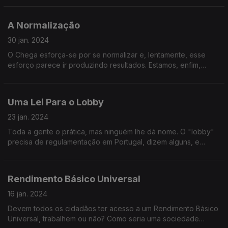
resto é paisagem?
A Normalização
30 jan. 2024
O Chega esforça-se por se normalizar e, lentamente, esse
esforço parece ir produzindo resultados. Estamos, enfim,
prontos para o regresso da extrema-direita ao poder em
Portugal?
Uma Lei Para o Lobby
23 jan. 2024
Toda a gente o prática, mas ninguém lhe dá nome. O "lobby"
precisa de regulamentação em Portugal, dizem alguns, e
muitos partidos querem resolver o problema. Bem ou mal?
Rendimento Básico Universal
16 jan. 2024
Devem todos os cidadãos ter acesso a um Rendimento Básico
Universal, trabalhem ou não? Como seria uma sociedade