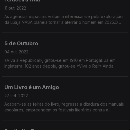
11 out. 2022
As agências espaciais voltam a interessar-se pela exploração
da Lua,a NASA planeia tornar a aterrar o homem em 2025.O
que significa o regresso ao satélite onde há mais de meio
século Armstrong aterrou pela primeira vez?
5 de Outubro
04 out. 2022
«Viva a República!», gritou-se em 1910 em Portugal. Já em
Inglaterra, 102 anos depois, gritou-se «Viva o Rei!» Ainda
fazem sentido as monarquias? E o que celebramos quando
celebramos a república?
Um Livro é um Amigo
27 set. 2022
Acabam-se as feiras do livro, regressa a ditadura dos manuais
escolares, empreendem os festivais literários contra a
escassez.A crise há-de continuar: para os portugueses, os
livros são "muito caros". Mas sê-lo-ão mesmo?