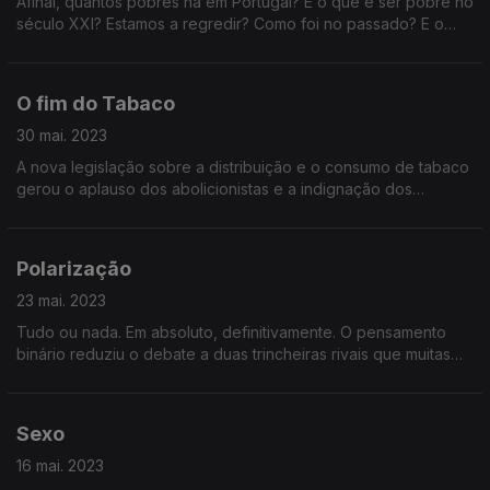
Afinal, quantos pobres há em Portugal? E o que é ser pobre no
século XXI? Estamos a regredir? Como foi no passado? E o
que estamos a fazer para não ser no futuro?
O fim do Tabaco
30 mai. 2023
A nova legislação sobre a distribuição e o consumo de tabaco
gerou o aplauso dos abolicionistas e a indignação dos
libertários. Afinal, pode o Estado proibir isto tudo? E deve?
Polarização
23 mai. 2023
Tudo ou nada. Em absoluto, definitivamente. O pensamento
binário reduziu o debate a duas trincheiras rivais que muitas
vezes até nem são as maiores inimigas uma da outra. Foi antes
ou depois das redes sociais?
Sexo
16 mai. 2023