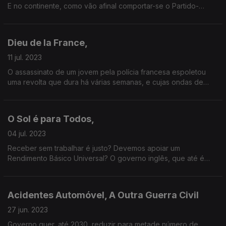
E no continente, como vão afinal comportar-se o Partido-
Social Democrata de Montenegro e o Chega de Ventura?
Dieu de la France,
11 jul. 2023
O assassinato de um jovem pela polícia francesa espoletou
uma revolta que dura há várias semanas, e cujas ondas de
choque se prolongarão Verão fora. Como se chegou aqui?
O Sol é para Todos,
04 jul. 2023
Receber sem trabalhar é justo? Devemos apoiar um
Rendimento Básico Universal? O governo inglês, que até é
conservador, acha que sim – e vai avançar com uma
experiência
Acidentes Automóvel, A Outra Guerra Civil
27 jun. 2023
Governo quer, até 2030, reduzir para metade número de