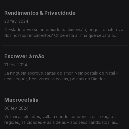
Rendimentos & Privacidade
20 fev. 2024
O Estado deve ser informado da dimensão, origem e natureza
dos nossos rendimentos? Onde está a linha que separa o
combate à evasão fiscal da vigilância totalitária?
Escrever à mão
13 fev. 2024
Já ninguém escreve cartas de amor. Nem postais de Natal –
nem sequer, bem vistas as coisas, postais do Dia dos
Namorados. Resistiremos? Podemos viver sem escrever à
mão?
Macrocefalia
06 fev. 2024
Voltam as eleições, volta a condescendência em relação às
regiões, às cidades e às aldeias – aos seus candidatos, às
suas campanhas, às suas propostas. Portugal é Lisboa e o