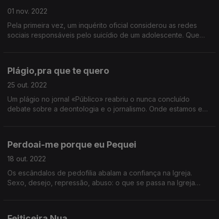
01 nov. 2022
Pela primeira vez, um inquérito oficial considerou as redes
sociais responsáveis pelo suicídio de um adolescente. Que
espécie de mártir se tornará a jovem inglesa Molly Russell?
Plágio,pra que te quero
25 out. 2022
Um plágio no jornal «Público» reabriu o nunca concluído
debate sobre a deontologia e o jornalismo. Onde estamos e
para onde vamos? E o que é o plágio, afinal?
Perdoai-me porque eu Pequei
18 out. 2022
Os escândalos de pedofilia abalam a confiança na Igreja.
Sexo, desejo, repressão, abuso: o que se passa na Igreja
Católica é diferente do que se passa no resto da sociedade?
Feiticeira Nua