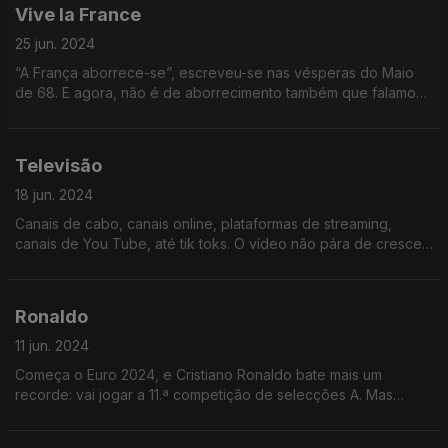
Vive la France
25 jun. 2024
“A França aborrece-se”, escreveu-se nas vésperas do Maio
de 68. E agora, não é de aborrecimento também que falamos
quando falamos da evolução da situação política francesa? Ou
é pior ainda?
Televisão
18 jun. 2024
Canais de cabo, canais online, plataformas de streaming,
canais de You Tube, até tik toks. O vídeo não pára de crescer,
a televisão também não. Ainda agora Portugal ganhou mais um
canal de notícias. Para quê?
Ronaldo
11 jun. 2024
Começa o Euro 2024, e Cristiano Ronaldo bate mais um
recorde: vai jogar a 11.ª competição de selecções A. Mas
quem é esse homem que hoje contempla o ocaso? Como
mudou ele o futebol e o país?