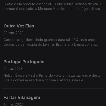
O que é um produto essencial? O que é uma isenção de IVA? E
porque é que cabe a Marques Mendes, que não é jornalistas
nem assessor de comunicação, divulgar uma nova associação
entre os dois?
Outra Vez Eles
28 mar. 2023
Como assim, "demasiado grandes para falir"? Quinze anos
depois da derrocada do Lehman Brothers, a banca volta a
tremer. Afinal, o que é um Banco – e quem é que paga a
conta?
Portugal Português
21 mar. 2023
Nelson Évora e Pedro Pichardo voltaram a zangar-se, e desta
vez a conversa azedou ainda mais. Atletas, rivais e
naturalizados, discutem, no fundo, se algum é mais português
do que o outro. Será?
Fartar Vilanagem
14 mar. 2023