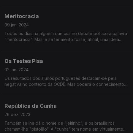
assim? Seria justa?
Meritocracia
09 jan. 2024
Todos os dias há alguém que usa no debate político a palavra
"meritocracia". Mas: e se ter mérito fosse, afinal, uma ideia
distópica? O que é e o que pode ser, exactamente, isso da
meritocracia?
Os Testes Pisa
02 jan. 2024
Os resultados dos alunos portugueses destacam-se pela
negativa no contexto da OCDE. Mas poderá o conhecimento
ser medido aos bocados, como se come uma PISA? E o que
são descritores de competências?
República da Cunha
26 dez. 2023
Também se lhe dá o nome de "jeitinho", e os brasileiros
chamam-lhe "pistolão". A "cunha" tem nome em virtualmente