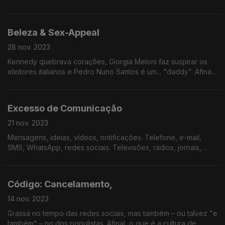
jogos de sorte. Um azar ou um modo de vida?
Beleza & Sex-Appeal
28 nov. 2023
Kennedy quebrava corações, Giorgia Meloni faz suspirar os
eleitores italianos e Pedro Nuno Santos é um... "daddy". Afinal,
qual o papel da beleza física e do sex-appeal na política, no
século XXI e na vida em geral?
Excesso de Comunicação
21 nov. 2023
Mensagens, ideias, vídeos, notificações. Telefone, e-mail,
SMS, WhatsApp, redes sociais. Televisões, rádios, jornais,
Internet, podcasts. Estamos afogados em comunicação?
Código: Cancelamento,
14 nov. 2023
Grassa no tempo das redes sociais, mas também – ou talvez "e
também" – no dos populistas. Afinal, o que é a cultura de