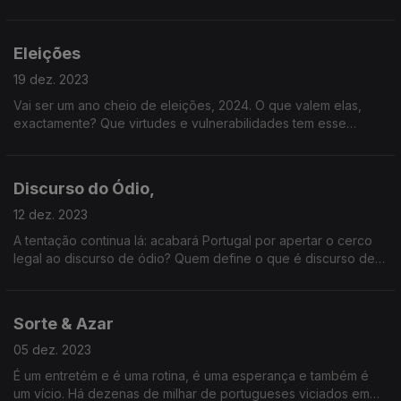
todos os países e línguas. Mas será tão popular em todo o
lado como aqui?
Eleições
19 dez. 2023
Vai ser um ano cheio de eleições, 2024. O que valem elas,
exactamente? Que virtudes e vulnerabilidades tem esse
género de expressão democrática? E que riscos corre?
Discurso do Ódio,
12 dez. 2023
A tentação continua lá: acabará Portugal por apertar o cerco
legal ao discurso de ódio? Quem define o que é discurso de
ódio? E o que há nisso de censura?
Sorte & Azar
05 dez. 2023
É um entretém e é uma rotina, é uma esperança e também é
um vício. Há dezenas de milhar de portugueses viciados em