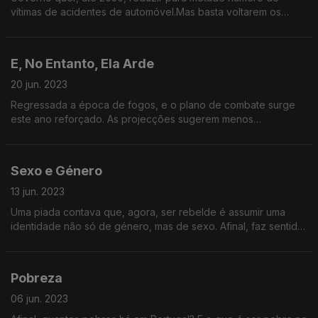
vítimas de acidentes de automóvel.Mas basta voltarem os
feriados, o mês de Agosto,o Natal ou outro fluxo de gente
qualquer:os mortos sucedem-se logo. Como é possível?
E, No Entanto, Ela Arde
20 jun. 2023
Regressada a época de fogos, e o plano de combate surge
este ano reforçado. As projecções sugerem menos
ocorrências e bastante menos destruição. Será verdade? E
como tendência, ou como excepção?
Sexo e Género
13 jun. 2023
Uma piada contava que, agora, ser rebelde é assumir uma
identidade não só de género, mas de sexo. Afinal, faz sentido
relativizar tudo? E é de relativismo que falamos?
Pobreza
06 jun. 2023