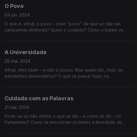
O Povo
04 jun. 2024
O que é, afinal, o povo – esse "povo" de que se fala nas
campanhas eleitorais? Quem o compõe? Como o tratam os
políticos e as elites? E a que é que esse tratamento os reduz
ou amplia?
A Universidade
28 mai. 2024
Afinal, eles lutam – e não é pouco. Mas quem são, hoje, os
estudantes universitários? O que se passa, hoje, na
Universidade? E o que vale, realmente, essa instituição
milenar?
Cuidado com as Palavras
21 mai. 2024
Pode-se ou não definir o que se diz – e como se diz – no
Parlamento? Como se encontram os limites à liberdade de
expressão? Onde começa a agressão verbal e até que ponto
podemos (e devemos) preveni-la?