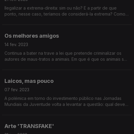
Ilegalizar a extrema-direita: sim ou não? E a partir de que
ponto, nesse caso, teríamos de considerá-la extrema? Como
combater a tirania, no fundo? E o obscurantismo? E o
populismo?
Os melhores amigos
14 fev. 2023
Continua a bater na trave a lei que pretende criminalizar os
autores de maus-tratos a animais. Em que é que os animais se
assemelham e distinguem das pessoas? Como deve a
Constituição olhá-los?
Laicos, mas pouco
07 fev. 2023
A polémica em torno do investimento público nas Jornadas
Mundiais da Juventude volta a levantar a questão: qual deve
ser a posição "de facto" do estado português perante a igreja
da Católica? E de jure?
Arte 'TRANSFAKE'