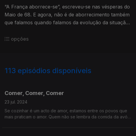
“A França aborrece-se”, escreveu-se nas vésperas do
Maio de 68. E agora, não é de aborrecimento também
que falamos quando falamos da evolução da situação
política francesa? Ou é pior ainda?
opções
113
episódios disponíveis
767242
747618
729710
702987
684446
666309
647465
622575
606153
Comer, Comer, Comer
23 jul. 2024
Se cozinhar é um acto de amor, estamos entre os povos que
mais praticam o amor. Quem não se lembra da comida da avó?
E porque é que ela nos acompanha todos os dias, nem que
seja em pensamento?