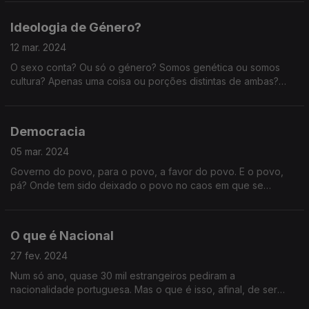
Ideologia de Género?
12 mar. 2024
O sexo conta? Ou só o género? Somos genética ou somos
cultura? Apenas uma coisa ou porções distintas de ambas?
Dito de outro modo: há uma guerra cultural em curso?
Democracia
05 mar. 2024
Governo do povo, para o povo, a favor do povo. E o povo,
pá? Onde tem sido deixado o povo no caos em que se
tornaram as democracias liberais? E quando elas ainda não
eram este caos, onde estava ele?
O que é Nacional
27 fev. 2024
Num só ano, quase 30 mil estrangeiros pediram a
nacionalidade portuguesa. Mas o que é isso, afinal, de ser
português? O que é uma nacionalidade?