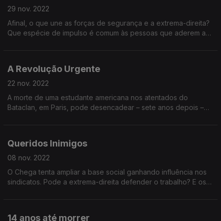
29 nov. 2022
Afinal, o que une as forças de segurança e a extrema-direita?
Que espécie de impulso é comum às pessoas que aderem a
uma ou a outra actividade? E o que podemos fazer quanto a
isso?
A Revolução Urgente
22 nov. 2022
A morte de uma estudante americana nos atentados do
Bataclan, em Paris, pode desencadear – sete anos depois –
uma revolução nas redes sociais e, aliás, na Internet. Tem a
palavra o Supremo Tribunal americano.
Queridos Inimigos
08 nov. 2022
O Chega tenta ampliar a base social ganhando influência nos
sindicatos. Pode a extrema-direita defender o trabalho? E os
sindicatos, podem ser neutros face à ameaça da extrema-
direita?
14 anos até morrer