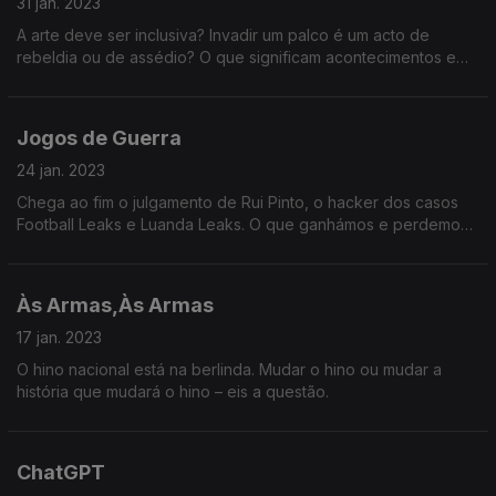
31 jan. 2023
A arte deve ser inclusiva? Invadir um palco é um acto de
rebeldia ou de assédio? O que significam acontecimentos em
torno da peça "Tudo Sobre a Minha Mãe", da companhia
Teatro do Vão?
Jogos de Guerra
24 jan. 2023
Chega ao fim o julgamento de Rui Pinto, o hacker dos casos
Football Leaks e Luanda Leaks. O que ganhámos e perdemos
como ele? E como vamos receber o próximo grande hacker
português?
Às Armas,Às Armas
17 jan. 2023
O hino nacional está na berlinda. Mudar o hino ou mudar a
história que mudará o hino – eis a questão.
ChatGPT