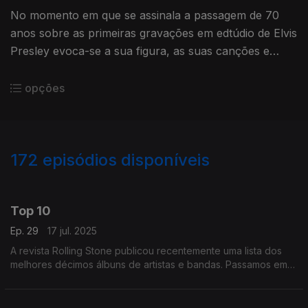
No momento em que se assinala a passagem de 70
anos sobre as primeiras gravações em edtúdio de Elvis
Presley evoca-se a sua figura, as suas canções e
também o papel que o cinema e a televisão tiveram na
sua carreira.
opções
172
episódios disponíveis
846652
827834
808291
790463
766273
751401
733360
717483
701820
Top 10
Ep. 29
17 jul. 2025
A revista Rolling Stone publicou recentemente uma lista dos
melhores décimos álbuns de artistas e bandas. Passamos em
revista alguns títulos dessa lista entre os quais há discos dos
Beatles, Bowie ou Madonna.