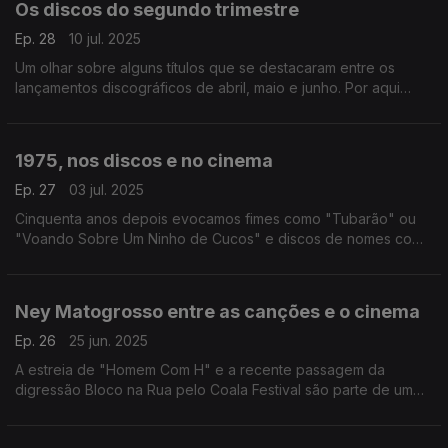
Os discos do segundo trimestre
Ep. 28
10 jul. 2025
Um olhar sobre alguns títulos que se destacaram entre os
lançamentos discográficos de abril, maio e junho. Por aqui
passam os Waterboys, Fiona Apple, Zé Ibarra, os Pulp, Lexi
Jones ou Stereolab, entre outros.
1975, nos discos e no cinema
Ep. 27
03 jul. 2025
Cinquenta anos depois evocamos fimes como "Tubarão" ou
"Voando Sobre Um Ninho de Cucos" e discos de nomes como
Patti Smith, Kraftwerk, Bruce Springsteen ou David Bowie,
todos eles de 1975.
Ney Matogrosso entre as canções e o cinema
Ep. 26
25 jun. 2025
A estreia de "Homem Com H" e a recente passagem da
digressão Bloco na Rua pelo Coala Festival são parte de um
olhar pela figura e obra de um nome maior da música popular
brasileira.