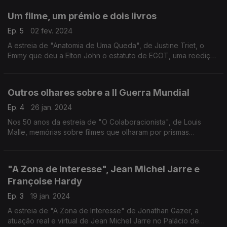
Um filme, um prémio e dois livros
Ep. 5
02 fev. 2024
A estreia de "Anatomia de Uma Queda", de Justine Triet, o
Emmy que deu a Elton John o estatuto de EGOT, uma reedição
de Marguerite Duras e uma nova biografia de Ney Matogrosso
passam pela conversa desta semana.
Outros olhares sobre a II Guerra Mundial
Ep. 4
26 jan. 2024
Nos 50 anos da estreia de "O Colaboracionista", de Louis
Malle, memórias sobre filmes que olharam por prismas
diferentes sobre os tempos da II Guerra Mundial. Tarkovsky,
Cate Shortland, Rossellini em destaque.
"A Zona de Interesse", Jean Michel Jarre e
Françoise Hardy
Ep. 3
19 jan. 2024
A estreia de "A Zona de Interesse" de Jonathan Gazer, a
atuação real e virtual de Jean Michel Jarre no Palácio de