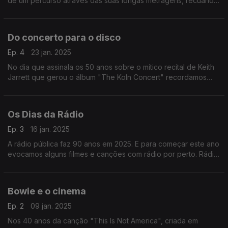
de um percurso através das suas longas metragens, recuando
a "Eraserhead" e rumando até aos derradeiros "Inland Empire"
e "Duran Duran Unstaged".
Do concerto para o disco
Ep. 4
23 jan. 2025
No dia que assinala os 50 anos sobre o mítico recital de Keith
Jarrett que gerou o álbum "The Koln Concert" recordamos
este e outros discos gravados ao vivo de David Bowie,
Madonna ou Frank Sinatra, engtre outros.
Os Dias da Rádio
Ep. 3
16 jan. 2025
A rádio pública faz 90 anos em 2025. E para começar este ano
evocamos alguns filmes e canções com rádio por perto. Rádio
Macau, Air, Queen ou OMD passam por aqui.
Bowie e o cinema
Ep. 2
09 jan. 2025
Nos 40 anos da canção "This Is Not America", criada em