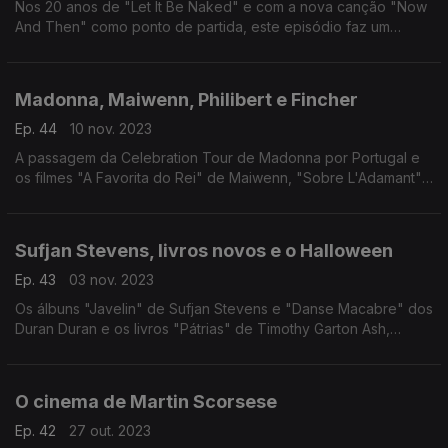
Nos 20 anos de "Let It Be Naked" e com a nova canção "Now
And Then" como ponto de partida, este episódio faz um
percurso entre discos, séries e filmes que surgiram depois da
separação dos Beatles, em 1970.
Madonna, Maiwenn, Philibert e Fincher
Ep. 44
10 nov. 2023
A passagem da Celebration Tour de Madonna por Portugal e
os filmes "A Favorita do Rei" de Maiwenn, "Sobre L'Adamant"
de Nicolas Philibert e "O Assassino" de David Fincher passam
por este episódio.
Sufjan Stevens, livros novos e o Halloween
Ep. 43
03 nov. 2023
Os álbuns "Javelin" de Sufjan Stevens e "Danse Macabre" dos
Duran Duran e os livros "Pátrias" de Timothy Garton Ash,
"Rebentar" de Rafael Gallo e "Study For Obedience" de Sarah
Bernstein são mote para uma conversa.
O cinema de Martin Scorsese
Ep. 42
27 out. 2023