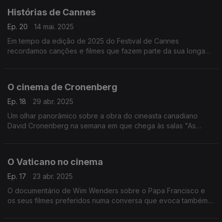
Histórias de Cannes
Ep. 20
14 mai. 2025
Em tempo da edição de 2025 do Festival de Cannes
recordamos canções e filmes que fazem parte da sua longa
história.
O cinema de Cronenberg
Ep. 18
29 abr. 2025
Um olhar panorâmico sobre a obra do cineasta canadiano
David Cronenberg na semana em que chega às salas "As
Mortalhas", um novo filme seu.
O Vaticano no cinema
Ep. 17
23 abr. 2025
O documentário de Wim Wenders sobre o Papa Francisco e
os seus filmes preferidos numa conversa que evoca também
títulos como "Conclave", "Os Sapatos do Pescador" ou "A
Agonia e o Êxtase", entre outros,