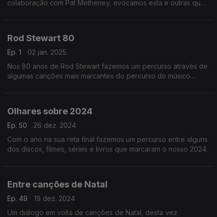
colaboração com Pat Metheney, evocamos esta e outras que
Bowie gravou para o cinema, juntando ainda algumas
memórias de ocasiões em que tam~bém foi ator.
Rod Stewart 80
Ep. 1
02 jan. 2025
Nos 80 anos de Rod Stewart fazemos um percurso através de
algumas canções mais marcantes do percurso do músico
britânico. Desde o seu single de estreia em 1964 ao seu mais
recente álbum.
Olhares sobre 2024
Ep. 50
26 dez. 2024
Com o ano na sua reta final fazemos um percurso entre alguns
dos discos, filmes, séries e livros que marcaram o nosso 2024.
Entre canções de Natal
Ep. 49
19 dez. 2024
Um diálogo em volta de canções de Natal, desta vez