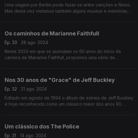
Uma viagem por Berlim pode fazer-se entre canções e filmes.
Mas desta vez visitamos também alguns museus e memórias
da Berlinale, o festival de cinema que a cidade acolhe
anualmente no mês de fevereiro.
Os caminhos de Marianne Faithfull
Ep. 33
28 ago. 2024
Neste 2024 em que se assinalam os 60 anos do início da
carreira de Marianne Faithfull, propomos uma série de
memórias que partem do histórico "As Tears Go By",
avançando depois no tempo entre discos e filmes.
Nos 30 anos de "Grace" de Jeff Buckley
Ep. 32
21 ago. 2024
Editado em agosto de 1994 o álbum de estreia de Jeff Buckley
é hoje reconhecido como um clássico maior dos anos 90.
Trinta anos depois escutamos o disco e o seu legado.
Um clássico dos The Police
Ep. 31
14 ago. 2024