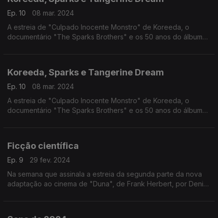
Ep. 10
08 mar. 2024
A estreia de "Culpado Inocente Monstro" de Koreeda, o
documentário "The Sparks Brothers" e os 50 anos do álbum
"Phaedra" dos Tangerine Dream são os destaques deste
episódio.
Koreeda, Sparks e Tangerine Dream
Ep. 10
08 mar. 2024
A estreia de "Culpado Inocente Monstro" de Koreeda, o
documentário "The Sparks Brothers" e os 50 anos do álbum
"Phaedra" dos Tangerine Dream são os destaques deste
episódio.
Ficção científica
Ep. 9
29 fev. 2024
Na semana que assinala a estreia da segunda parte da nova
adaptação ao cinema de "Duna", de Frank Herbert, por Denis
Villeneuve, lançamos um olhar sobre filmes que nasceram da
literatura de ficção científica.