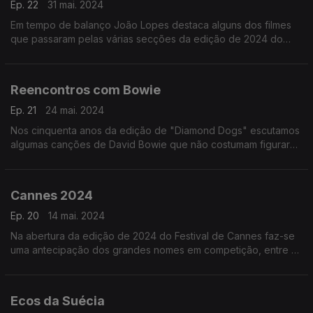
Ep. 22
31 mai. 2024
Em tempo de balanço João Lopes destaca alguns dos filmes
que passaram pelas várias secções da edição de 2024 do
Festival de Cannes.
Reencontros com Bowie
Ep. 21
24 mai. 2024
Nos cinquenta anos da edição de "Diamond Dogs" escutamos
algumas canções de David Bowie que não costumam figurar
nos alinhamentos de Best Of.
Cannes 2024
Ep. 20
14 mai. 2024
Na abertura da edição de 2024 do Festival de Cannes faz-se
uma antecipação dos grandes nomes em competição, entre os
quais Coppola e Miguel Gomes, juntando uma nota sobre o
prémio que será atribuído a George Lucas.
Ecos da Suécia