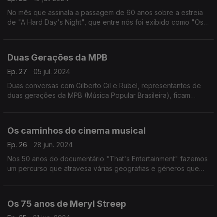
No mês que assinala a passagem de 60 anos sobre a estreia
de "A Hard Day's Night", que entre nós foi exibido como "Os
Quatro Cabeleiras do Após Calipso", propomos um olhar
panorâmico sobre a obra dos Beatles no cinema.
Duas Gerações da MPB
Ep. 27
05 jul. 2024
Duas conversas com Gilberto Gil e Rubel, representantes de
duas gerações da MPB (Música Popular Brasileira), ficam
como retrato da primeira edição portuguesa do Coala Festival,
que regressará em 2025.
Os caminhos do cinema musical
Ep. 26
28 jun. 2024
Nos 50 anos do documentário "That's Entertainment" fazemos
um percurso que atravesa várias geografias e géneros que
têm marcado episódios significativos da história do cinema
musical.
Os 75 anos de Meryl Streep