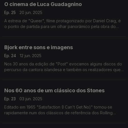
O cinema de Luca Guadagnino
Ep. 25
20 jun. 2025
A estreia de "Queer", filme protagonizado por Daniel Craig, é
o ponto de partida para um olhar panorâmico pela obra do
autor de "Eu Sou o Amor" e "Chama-me Pelo Teu Nome".
Bjork entre sons e imagens
Ep. 24
12 jun. 2025
Nos 30 anos da edição de "Post" evocamos alguns discos do
percurso da cantora islandesa e também os realizadores que
com ela foram criando imagens para as suas canções.
Nos 60 anos de um clássico dos Stones
Ep. 23
03 jun. 2025
Editado em 1965 "Satisfaction (I Can't Get No)" tornou-se
rapidamente num dos clássicos de referência dos Rolling
Stones. A canção é o ponto de partida para este episódio.