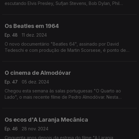
escutando Elvis Presley, Sufjan Stevens, Bob Dylan, Phil
Spector, Low, Rufus Wainwright ou o coletivo Band Aid.
Os Beatles em 1964
Ep. 48
11 dez. 2024
O novo documentário "Beatles 64", assinado por David
Tedeschi e com produção de Martin Scorsese, é ponto de
partida para uma conversa sobre o ano em que os fab four
conquistaram a América.
O cinema de Almodóvar
Ep. 47
05 dez. 2024
Chegou esta semana às salas portuguesas "O Quarto ao
Lado", o mais recente filme de Pedro Almodóvar. Nesta
ocasião juntamos ao filme olhares sobre a obra do realizador
espanhol.
Os ecos d'A Laranja Mecânica
Ep. 46
28 nov. 2024
Cinquenta anos depois da estreia do filme "A Laranja