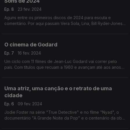
Sons de 2024
Ep. 8
23 fev. 2024
Aguns entre os primeiros discos de 2024 para escuta e
comentário. Por aqui passam Vera Sola, Lina, Bill Ryder-Jones,
Beth Gibbons (a voz dos Portishead, agora a solo), os Future
Islands, Beyoncé e Torres.
O cinema de Godard
Ep. 7
16 fev. 2024
Um ciclo com 11 filmes de Jean-Luc Godard vai correr pelo
país. Com títulos que recuam a 1960 e avançam até aos anos
90, o ciclo permite falar sobre o autor, as suas referências, a
música, os atores, as ideias...
Uma atriz, uma canção e o retrato de uma
cidade
Ep. 6
09 fev. 2024
Jodie Foster na série "True Detective" e no filme "Nyad", o
documentário "A Grande Noite da Pop" e o centenário da obra
mais célebre de George Gershwin são os motes para a
conversa desta semana.