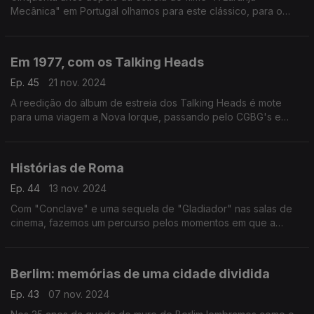
Mecânica" em Portugal olhamos para este clássico, para o
cinema de Kubrick, a música de Wendy Carlos e ecos que
depois ressoaram.
Em 1977, com os Talking Heads
Ep. 45
21 nov. 2024
A reedição do álbum de estreia dos Talking Heads é mote
para uma viagem a Nova Iorque, passando pelo CGBG's e
memórias do punk. Fala-se ainda do cinema que fez história
em 1977. E de filmes com música dos Talking Heads.
Histórias de Roma
Ep. 44
13 nov. 2024
Com "Conclave" e uma sequela de "Gladiador" nas salas de
cinema, fazemos um percurso pelos momentos em que a
cidade de Roma foi retratada no cinema, nas canções e até
mesmo no mais recente livro de Chico Buarque.
Berlim: memórias de uma cidade dividida
Ep. 43
07 nov. 2024