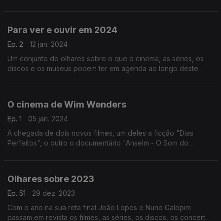
Versalhes e os 80 anos de Françoise Hardy estão em foco
neste episódio.
Para ver e ouvir em 2024
Ep. 2
12 jan. 2024
Um conjunto de olhares sobre o que o cinema, as séries, os
discos e os museus podem ter em agenda ao longo deste
ano. Estes são os temas de um episódio que aborda ainda o
início da temporada de premiações no cinema.
O cinema de Wim Wenders
Ep. 1
05 jan. 2024
A chegada de dois novos filmes, um deles a ficção "Dias
Perfeitos", o outro o documentário "Anselm - O Som do
Tempo", leva-nos a propor um olhar panorâmico pela obra de
Wenders, notando ainda sua relação com a música.
Olhares sobre 2023
Ep. 51
29 dez. 2023
Com o ano na sua reta final João Lopes e Nuno Galopim
passam em revista os filmes, as séries, os discos, os concertos