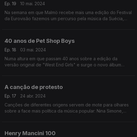
Ep. 19
10 mai. 2024
Na semana em que Malmö recebe mais uma edição do Festival
da Eurovisão fazemos um percurso pela música da Suécia,
sem esquecer alguns nomes do cinema. Abba, Lykke Li e Anne
Sofie Von Otter, entre outros.
40 anos de Pet Shop Boys
Ep. 18
03 mai. 2024
Numa altura em que passam 40 anos sobre a edição da
versão original de "West End Girls" e surge o novo álbum
"Nonetheless" propomos um percurso por canções e
colaborações dos Pet Shop Boys.
A canção de protesto
Ep. 17
24 abr. 2024
Canções de diferentes origens servem de mote para olhares
sobre a face mais política da música popular: Nina Simone,
Patti Smith, José Mário Branco, Caetano Veloso, Serge
Gainsbourg, Shervin Hajipour e Madonna.
Henry Mancini 100