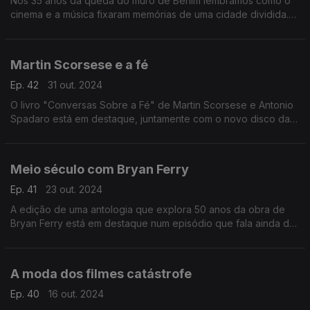
Nos 35 anos da queda do muro de Berlim lembramos como o
cinema e a música fixaram memórias de uma cidade dividida.
Da "Ponte de Espiões" a "Adeus Lenine", passando por Nena
ou Roger Waters.
Martin Scorsese e a fé
Ep. 42
31 out. 2024
O livro "Conversas Sobre a Fé" de Martin Scorsese e Antonio
Spadaro está em destaque, juntamente com o novo disco da
Red + Hot Organisation e memórias com Nara Leão e os
Kraftwerk.
Meio século com Bryan Ferry
Ep. 41
23 out. 2024
A edição de uma antologia que explora 50 anos da obra de
Bryan Ferry está em destaque num episódio que fala ainda da
estreia dos Queen, de uma memória com Judy Garland e de
Sufjan Stevens.
A moda dos filmes catástrofe
Ep. 40
16 out. 2024