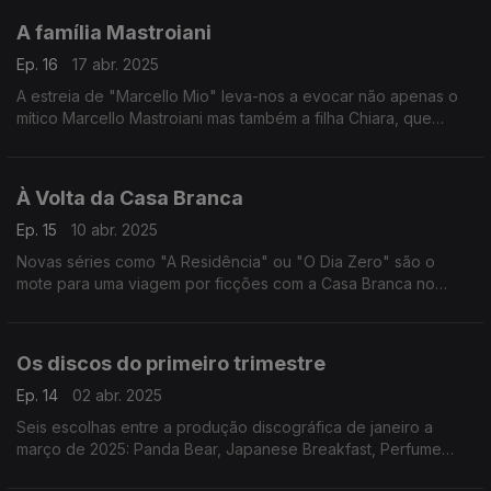
A família Mastroiani
Ep. 16
17 abr. 2025
A estreia de "Marcello Mio" leva-nos a evocar não apenas o
mítico Marcello Mastroiani mas também a filha Chiara, que
agora veste a sua pele ou Christophe Honoré, o realizador do
filme.
À Volta da Casa Branca
Ep. 15
10 abr. 2025
Novas séries como "A Residência" ou "O Dia Zero" são o
mote para uma viagem por ficções com a Casa Branca no
centro das atenções onde naturalmente não falta o clássico
"West Wing".
Os discos do primeiro trimestre
Ep. 14
02 abr. 2025
Seis escolhas entre a produção discográfica de janeiro a
março de 2025: Panda Bear, Japanese Breakfast, Perfume
Genius, Ryan Adams, Lady Gaga e Marianne Faithfull.