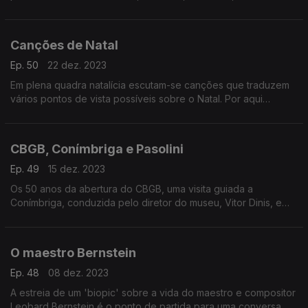
e alguns livros que os marcaram ao longo de 2023.
Canções de Natal
Ep. 50
22 dez. 2023
Em plena quadra natalícia escutam-se canções que traduzem
vários pontos de vista possíveis sobre o Natal. Por aqui
passam nomes como os Low, Pop Dell'Arte, Elvis Presley, Lou
Reed ou Rosemary Clooney.
CBGB, Conímbriga e Pasolini
Ep. 49
15 dez. 2023
Os 50 anos da abertura do CBGB, uma visita guiada a
Conímbriga, conduzida pelo diretor do museu, Vitor Dinis, e
uma caixa com os seis primeiros filmes de Pier Paolo Pasolini
estão em destaque neste episódio.
O maestro Bernstein
Ep. 48
08 dez. 2023
A estreia de um 'biopic' sobre a vida do maestro e compositor
Leobard Bernstein é o ponto de partida para uma conversa