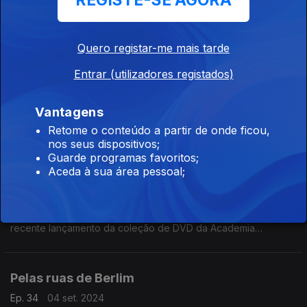
REGISTE-SE AGORA
Nos 90 anos de Brigitte Bardot evocamos nomes que juntaram
a música às suas carreiras no cinema. Scarlett Johannson,
Leonard Nimoy, Catherine Deveuve ou River Phoenix, entre
Quero registar-me mais tarde
outros, passam por aqui.
Os primeiros discos de Paul McCartney
Entrar (utilizadores registados)
Ep. 36
18 set. 2024
Vantagens
As reedições dos cinco primeiros álbuns de Paul McCartney
estão em destaque num episódio que ainda fala de John
Retome o conteúdo a partir de onde ficou,
Lennon, Miguel Gomes, A Cidade de Deus ou The Perfect
nos seus dispositivos;
Couple.
Guarde programas favoritos;
Aceda à sua área pessoal;
Cinema português em DVD
Ep. 35
13 set. 2024
"Cerromaior" de Luis Filipe Rocha, corresponde ao mais
recente lançamento da coleção de DVD da Academia
Portuguesa de Cinema, que, juntamente com uma série da
Cinemateca, está a criar uma memória do nosso cinema.
Pelas ruas de Berlim
Ep. 34
04 set. 2024