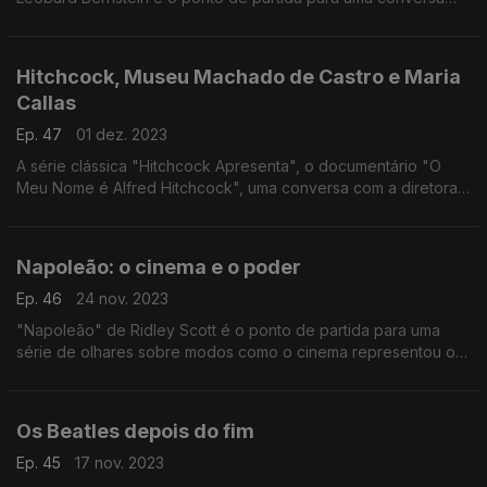
sobre o filme e o seu protagonista, na qual participa ainda
João Almeida, diretor da Antena 2.
Hitchcock, Museu Machado de Castro e Maria
Callas
Ep. 47
01 dez. 2023
A série clássica "Hitchcock Apresenta", o documentário "O
Meu Nome é Alfred Hitchcock", uma conversa com a diretora
do Museu Machado de Castro e o centenário de Maria Callas
são os destaques deste episódio.
Napoleão: o cinema e o poder
Ep. 46
24 nov. 2023
"Napoleão" de Ridley Scott é o ponto de partida para uma
série de olhares sobre modos como o cinema representou o
poder e estadistas célebres, observando depois pontos de
vista sobre a revolução francesa no grande ecrã.
Os Beatles depois do fim
Ep. 45
17 nov. 2023