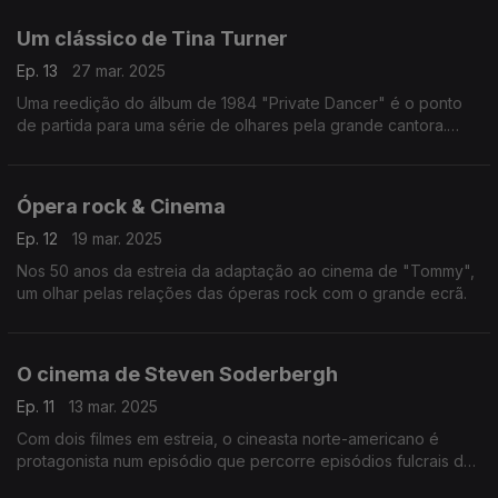
Um clássico de Tina Turner
Ep. 13
27 mar. 2025
Uma reedição do álbum de 1984 "Private Dancer" é o ponto
de partida para uma série de olhares pela grande cantora.
Falamos dos seus discos, das ligações ao cinema e dos seus
telediscos.
Ópera rock & Cinema
Ep. 12
19 mar. 2025
Nos 50 anos da estreia da adaptação ao cinema de "Tommy",
um olhar pelas relações das óperas rock com o grande ecrã.
O cinema de Steven Soderbergh
Ep. 11
13 mar. 2025
Com dois filmes em estreia, o cineasta norte-americano é
protagonista num episódio que percorre episódios fulcrais de
uma carreira tanto no cinema como na televisão.