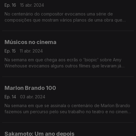
Ep. 16
15 abr. 2024
No centenário do compositor evocamos uma série de
composições que mostram vários planos de uma obra que
passou pelo cinema, pela televisão e que gerou uma vasta
discografia.
Músicos no cinema
Ep. 15
11 abr. 2024
Na semana em que chega aos ecrãs o 'biopic' sobre Amy
Winehouse evocamos alguns outros filmes que levaram já
histórias de grandes figuras da música aos ecrãs de cinema.
Barbara, Bob Dylan ou Bobby Darin estão na berlinda
Marlon Brando 100
Ep. 14
03 abr. 2024
Na semana em que se assinala o centenário de Marlon Brando
fazemos um percurso pelo seu trabalho no teatro e no cinema,
lembrando ainda como a música o tomou ainda como figura
inspiradora para várias canções.
Sakamoto: Um ano depois