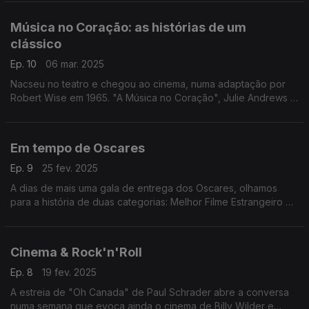
Música no Coração: as histórias de um
clássico
Ep. 10
06 mar. 2025
Nacseu no teatro e chegou ao cinema, numa adaptação por
Robert Wise em 1965. "A Música no Coração", Julie Andrews e
a dupla Rogers & Hammerstein estão em foco neste episódio.
Em tempo de Oscares
Ep. 9
25 fev. 2025
A dias de mais uma gala de entrega dos Oscares, olhamos
para a história de duas categorias: Melhor Filme Estrangeiro e
Melhor Cançao Original.
Cinema & Rock'n'Roll
Ep. 8
19 fev. 2025
A estreia de "Oh Canada" de Paul Schrader abre a conversa
numa semana que evoca ainda o cinema de Billy Wilder e