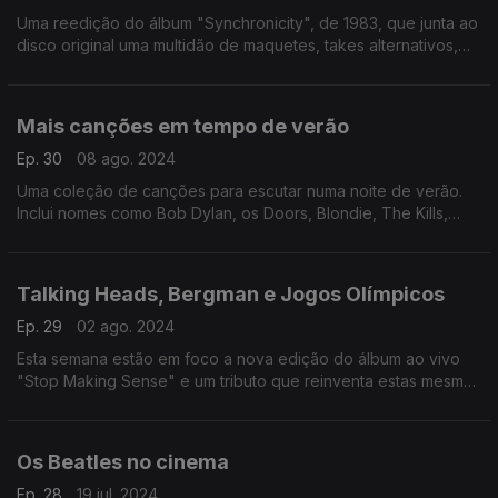
Uma reedição do álbum "Synchronicity", de 1983, que junta ao
disco original uma multidão de maquetes, takes alternativos,
gravações ao vivo e canções editadas em lados , é mote para
um reencontro com este disco.
Mais canções em tempo de verão
Ep. 30
08 ago. 2024
Uma coleção de canções para escutar numa noite de verão.
Inclui nomes como Bob Dylan, os Doors, Blondie, The Kills,
Maria Bethânia, Louis Armstrong, Ella Fitzgerald e Les
Negresses Vertes.
Talking Heads, Bergman e Jogos Olímpicos
Ep. 29
02 ago. 2024
Esta semana estão em foco a nova edição do álbum ao vivo
"Stop Making Sense" e um tributo que reinventa estas mesmas
canções e os momentos protagonizados por Lady Gaga e
Celine Dion na abertura dos Jogos Olímpicos.
Os Beatles no cinema
Ep. 28
19 jul. 2024