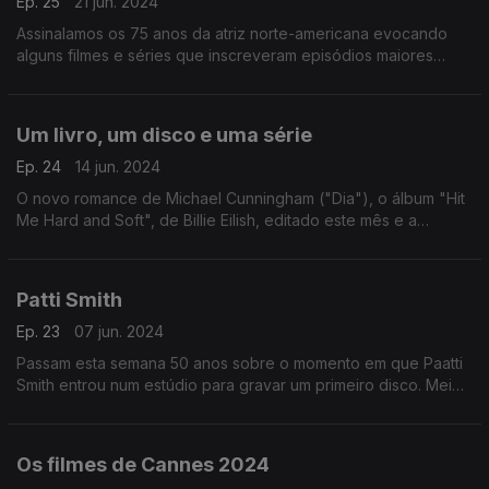
Ep. 25
21 jun. 2024
Assinalamos os 75 anos da atriz norte-americana evocando
alguns filmes e séries que inscreveram episódios maiores
numa obra que envolve ainda uma paixão pela música. Ou
seja, vamos também ouvi-la a cantar.
Um livro, um disco e uma série
Ep. 24
14 jun. 2024
O novo romance de Michael Cunningham ("Dia"), o álbum "Hit
Me Hard and Soft", de Billie Eilish, editado este mês e a
minissérie "Eric" são motivos para a conversa desta semana.
Patti Smith
Ep. 23
07 jun. 2024
Passam esta semana 50 anos sobre o momento em que Paatti
Smith entrou num estúdio para gravar um primeiro disco. Meio
século depois escutamos algumas das suas canções para
reconhecer caminhos de um percurso único.
Os filmes de Cannes 2024