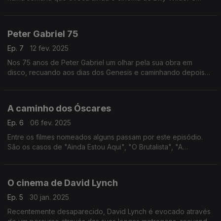
assinala os 50 anos da edição de "Rock'n'Roll", álbum de
1975 de John Lennon.
Peter Gabriel 75
Ep. 7
12 fev. 2025
Nos 75 anos de Peter Gabriel um olhar pela sua obra em
disco, recuando aos dias dos Genesis e caminhando depois
por álbuns a solo, telediscos, filmes e a criação da sua própria
editora.
A caminho dos Óscares
Ep. 6
06 fev. 2025
Entre os filmes nomeados alguns passam por este episódio.
São os casos de "Ainda Estou Aqui", "O Brutalista", "A
Complete Unknown", "Maria" e "A Semente do Figo Sagrado".
O cinema de David Lynch
Ep. 5
30 jan. 2025
Recentemente desaparecido, David Lynch é evocado através