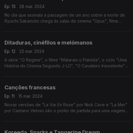
Ep. 13
28 mar. 2024
No dia que assinala a passagem de um ano sobre a morte de
Ryuichi Sakamoto chega às salas de cinema "Opus", filme
assinado pelo filho do músico. O filme é ponto de partida para
uma conversa sobre a obra de Sakamoto.
Ditaduras, cinéfilos e melómanos
Ep. 12
22 mar. 2024
A série "O Regime", o filme "Mataram o Pianista", o ciclo "Uma
História do Cinema Segundo J-LG", "O Cavaleiro Inexistente"
de Italo Calvino e os livros da série 33 1/3 passam pela
conversa desta semana.
Canções francesas
Ep. 11
15 mar. 2024
Novas versões de "La Vie En Rose" por Nick Cave e "La Mer"
por Caetano Veloso são o ponto de partida para uma viagem
por leituras de canções francesas que juntam nomes como
Zaho de Sagazan, Iggy Pop, Dalida, entre outros
Koreeda, Sparks e Tangerine Dream