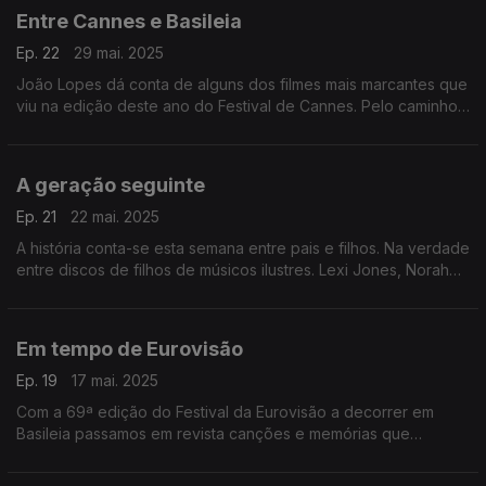
Entre Cannes e Basileia
Ep. 22
29 mai. 2025
João Lopes dá conta de alguns dos filmes mais marcantes que
viu na edição deste ano do Festival de Cannes. Pelo caminho
escutamos canções que passaram pelo Festival da Eurovisão,
que decorreu ao mesmo tempo em Basileia.
A geração seguinte
Ep. 21
22 mai. 2025
A história conta-se esta semana entre pais e filhos. Na verdade
entre discos de filhos de músicos ilustres. Lexi Jones, Norah
Jones, Nancy Sinatra ou Jeff Buckley, entre outros, passam
por aqui.
Em tempo de Eurovisão
Ep. 19
17 mai. 2025
Com a 69ª edição do Festival da Eurovisão a decorrer em
Basileia passamos em revista canções e memórias que
envolvem nomes como os de Françoise Hardy, Blanca Paloma,
Gigliola Cinquetti ou Blanche, entre outros,