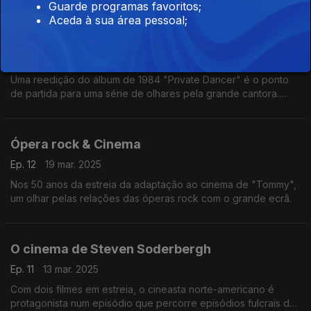
Genius, Ryan Adams, Lady Gaga e Marianne Faithfull.
Guarde programas favoritos;
Aceda à sua área pessoal;
Um clássico de Tina Turner
Ep. 13
27 mar. 2025
Uma reedição do álbum de 1984 "Private Dancer" é o ponto
de partida para uma série de olhares pela grande cantora.
Falamos dos seus discos, das ligações ao cinema e dos seus
telediscos.
Ópera rock & Cinema
Ep. 12
19 mar. 2025
Nos 50 anos da estreia da adaptação ao cinema de "Tommy",
um olhar pelas relações das óperas rock com o grande ecrã.
O cinema de Steven Soderbergh
Ep. 11
13 mar. 2025
Com dois filmes em estreia, o cineasta norte-americano é
protagonista num episódio que percorre episódios fulcrais de