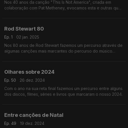
Nos 40 anos da canção "This Is Not America", criada em
colaboração com Pat Metheney, evocamos esta e outras que
Bowie gravou para o cinema, juntando ainda algumas
memórias de ocasiões em que tam~bém foi ator.
Rod Stewart 80
Ep. 1
02 jan. 2025
Nos 80 anos de Rod Stewart fazemos um percurso através de
algumas canções mais marcantes do percurso do músico
britânico. Desde o seu single de estreia em 1964 ao seu mais
recente álbum.
Olhares sobre 2024
Ep. 50
26 dez. 2024
Com o ano na sua reta final fazemos um percurso entre alguns
dos discos, filmes, séries e livros que marcaram o nosso 2024.
Entre canções de Natal
Ep. 49
19 dez. 2024