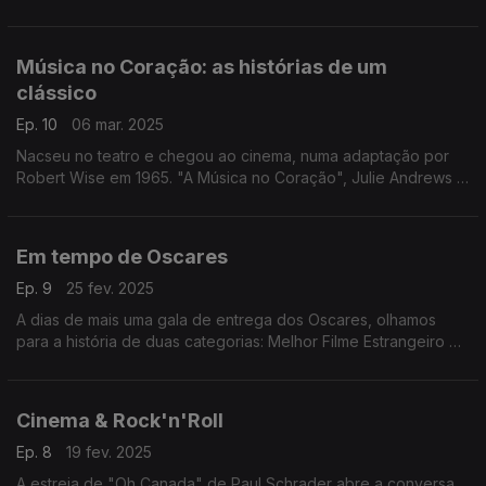
uma carreira tanto no cinema como na televisão.
Música no Coração: as histórias de um
clássico
Ep. 10
06 mar. 2025
Nacseu no teatro e chegou ao cinema, numa adaptação por
Robert Wise em 1965. "A Música no Coração", Julie Andrews e
a dupla Rogers & Hammerstein estão em foco neste episódio.
Em tempo de Oscares
Ep. 9
25 fev. 2025
A dias de mais uma gala de entrega dos Oscares, olhamos
para a história de duas categorias: Melhor Filme Estrangeiro e
Melhor Cançao Original.
Cinema & Rock'n'Roll
Ep. 8
19 fev. 2025
A estreia de "Oh Canada" de Paul Schrader abre a conversa