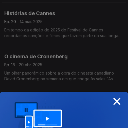
Gigliola Cinquetti ou Blanche, entre outros,
Histórias de Cannes
Ep. 20
14 mai. 2025
Em tempo da edição de 2025 do Festival de Cannes
recordamos canções e filmes que fazem parte da sua longa
história.
O cinema de Cronenberg
Ep. 18
29 abr. 2025
Um olhar panorâmico sobre a obra do cineasta canadiano
David Cronenberg na semana em que chega às salas "As
Mortalhas", um novo filme seu.
×
O Vaticano no cinema
Ep. 17
23 abr. 2025
O documentário de Wim Wenders sobre o Papa Francisco e
os seus filmes preferidos numa conversa que evoca também
títulos como "Conclave", "Os Sapatos do Pescador" ou "A