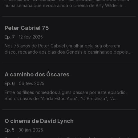
numa semana que evoca ainda o cinema de Billy Wilder e
assinala os 50 anos da edição de "Rock'n'Roll", álbum de
1975 de John Lennon.
Peter Gabriel 75
Ep. 7
12 fev. 2025
Nos 75 anos de Peter Gabriel um olhar pela sua obra em
disco, recuando aos dias dos Genesis e caminhando depois
por álbuns a solo, telediscos, filmes e a criação da sua própria
editora.
A caminho dos Óscares
Ep. 6
06 fev. 2025
Entre os filmes nomeados alguns passam por este episódio.
São os casos de "Ainda Estou Aqui", "O Brutalista", "A
Complete Unknown", "Maria" e "A Semente do Figo Sagrado".
O cinema de David Lynch
Ep. 5
30 jan. 2025