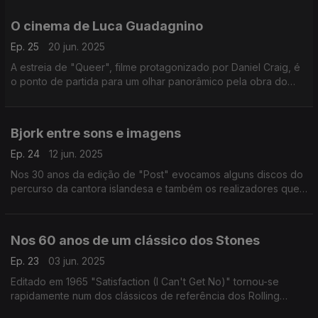
brasileira.
O cinema de Luca Guadagnino
Ep. 25
20 jun. 2025
A estreia de "Queer", filme protagonizado por Daniel Craig, é
o ponto de partida para um olhar panorâmico pela obra do
autor de "Eu Sou o Amor" e "Chama-me Pelo Teu Nome".
Bjork entre sons e imagens
Ep. 24
12 jun. 2025
Nos 30 anos da edição de "Post" evocamos alguns discos do
percurso da cantora islandesa e também os realizadores que
com ela foram criando imagens para as suas canções.
Nos 60 anos de um clássico dos Stones
Ep. 23
03 jun. 2025
Editado em 1965 "Satisfaction (I Can't Get No)" tornou-se
rapidamente num dos clássicos de referência dos Rolling
Stones. A canção é o ponto de partida para este episódio.