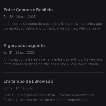
Entre Cannes e Basileia
Ep. 22
29 mai. 2025
João Lopes dá conta de alguns dos filmes mais marcantes que
viu na edição deste ano do Festival de Cannes. Pelo caminho
escutamos canções que passaram pelo Festival da Eurovisão,
que decorreu ao mesmo tempo em Basileia.
A geração seguinte
Ep. 21
22 mai. 2025
A história conta-se esta semana entre pais e filhos. Na verdade
entre discos de filhos de músicos ilustres. Lexi Jones, Norah
Jones, Nancy Sinatra ou Jeff Buckley, entre outros, passam
por aqui.
Em tempo de Eurovisão
Ep. 19
17 mai. 2025
Com a 69ª edição do Festival da Eurovisão a decorrer em
Basileia passamos em revista canções e memórias que
envolvem nomes como os de Françoise Hardy, Blanca Paloma,