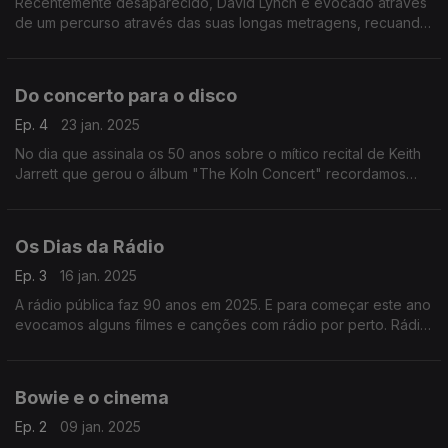
Recentemente desaparecido, David Lynch é evocado através
de um percurso através das suas longas metragens, recuando
a "Eraserhead" e rumando até aos derradeiros "Inland Empire"
e "Duran Duran Unstaged".
Do concerto para o disco
Ep. 4
23 jan. 2025
No dia que assinala os 50 anos sobre o mítico recital de Keith
Jarrett que gerou o álbum "The Koln Concert" recordamos
este e outros discos gravados ao vivo de David Bowie,
Madonna ou Frank Sinatra, engtre outros.
Os Dias da Rádio
Ep. 3
16 jan. 2025
A rádio pública faz 90 anos em 2025. E para começar este ano
evocamos alguns filmes e canções com rádio por perto. Rádio
Macau, Air, Queen ou OMD passam por aqui.
Bowie e o cinema
Ep. 2
09 jan. 2025