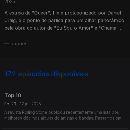
2025
A estreia de "Queer", filme protagonizado por Daniel
Craig, é o ponto de partida para um olhar panorâmico
pela obra do autor de "Eu Sou o Amor" e "Chama-me
Pelo Teu Nome".
opções
172
episódios disponíveis
846652
827834
808291
Top 10
Ep. 29
17 jul. 2025
A revista Rolling Stone publicou recentemente uma lista dos
melhores décimos álbuns de artistas e bandas. Passamos em
revista alguns títulos dessa lista entre os quais há discos dos
Beatles, Bowie ou Madonna.