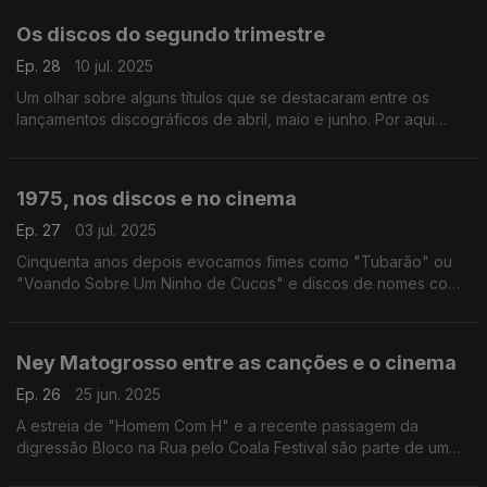
Os discos do segundo trimestre
Ep. 28
10 jul. 2025
Um olhar sobre alguns títulos que se destacaram entre os
lançamentos discográficos de abril, maio e junho. Por aqui
passam os Waterboys, Fiona Apple, Zé Ibarra, os Pulp, Lexi
Jones ou Stereolab, entre outros.
1975, nos discos e no cinema
Ep. 27
03 jul. 2025
Cinquenta anos depois evocamos fimes como "Tubarão" ou
"Voando Sobre Um Ninho de Cucos" e discos de nomes como
Patti Smith, Kraftwerk, Bruce Springsteen ou David Bowie,
todos eles de 1975.
Ney Matogrosso entre as canções e o cinema
Ep. 26
25 jun. 2025
A estreia de "Homem Com H" e a recente passagem da
digressão Bloco na Rua pelo Coala Festival são parte de um
olhar pela figura e obra de um nome maior da música popular