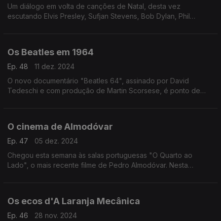
Um diálogo em volta de canções de Natal, desta vez
escutando Elvis Presley, Sufjan Stevens, Bob Dylan, Phil
Spector, Low, Rufus Wainwright ou o coletivo Band Aid.
Os Beatles em 1964
Ep. 48
11 dez. 2024
O novo documentário "Beatles 64", assinado por David
Tedeschi e com produção de Martin Scorsese, é ponto de
partida para uma conversa sobre o ano em que os fab four
conquistaram a América.
O cinema de Almodóvar
Ep. 47
05 dez. 2024
Chegou esta semana às salas portuguesas "O Quarto ao
Lado", o mais recente filme de Pedro Almodóvar. Nesta
ocasião juntamos ao filme olhares sobre a obra do realizador
espanhol.
Os ecos d'A Laranja Mecânica
Ep. 46
28 nov. 2024