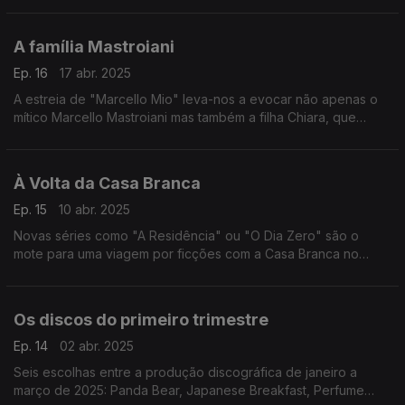
Agonia e o Êxtase", entre outros,
A família Mastroiani
Ep. 16
17 abr. 2025
A estreia de "Marcello Mio" leva-nos a evocar não apenas o
mítico Marcello Mastroiani mas também a filha Chiara, que
agora veste a sua pele ou Christophe Honoré, o realizador do
filme.
À Volta da Casa Branca
Ep. 15
10 abr. 2025
Novas séries como "A Residência" ou "O Dia Zero" são o
mote para uma viagem por ficções com a Casa Branca no
centro das atenções onde naturalmente não falta o clássico
"West Wing".
Os discos do primeiro trimestre
Ep. 14
02 abr. 2025
Seis escolhas entre a produção discográfica de janeiro a
março de 2025: Panda Bear, Japanese Breakfast, Perfume