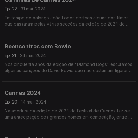
Ep. 22
31 mai. 2024
Em tempo de balanço João Lopes destaca alguns dos filmes
que passaram pelas várias secções da edição de 2024 do
Festival de Cannes.
Reencontros com Bowie
Ep. 21
24 mai. 2024
Nos cinquenta anos da edição de "Diamond Dogs" escutamos
algumas canções de David Bowie que não costumam figurar
nos alinhamentos de Best Of.
Cannes 2024
Ep. 20
14 mai. 2024
Na abertura da edição de 2024 do Festival de Cannes faz-se
uma antecipação dos grandes nomes em competição, entre os
quais Coppola e Miguel Gomes, juntando uma nota sobre o
prémio que será atribuído a George Lucas.