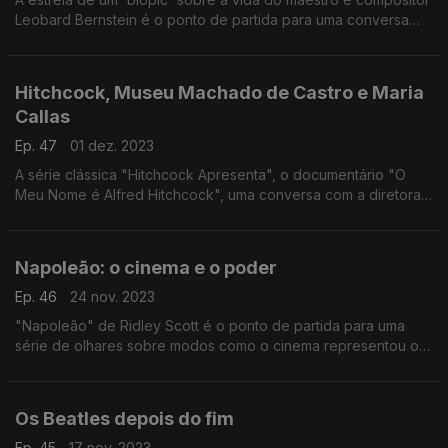
Leobard Bernstein é o ponto de partida para uma conversa
sobre o filme e o seu protagonista, na qual participa ainda
João Almeida, diretor da Antena 2.
Hitchcock, Museu Machado de Castro e Maria
Callas
Ep. 47
01 dez. 2023
A série clássica "Hitchcock Apresenta", o documentário "O
Meu Nome é Alfred Hitchcock", uma conversa com a diretora
do Museu Machado de Castro e o centenário de Maria Callas
são os destaques deste episódio.
Napoleão: o cinema e o poder
Ep. 46
24 nov. 2023
"Napoleão" de Ridley Scott é o ponto de partida para uma
série de olhares sobre modos como o cinema representou o
poder e estadistas célebres, observando depois pontos de
vista sobre a revolução francesa no grande ecrã.
Os Beatles depois do fim
Ep. 45
17 nov. 2023