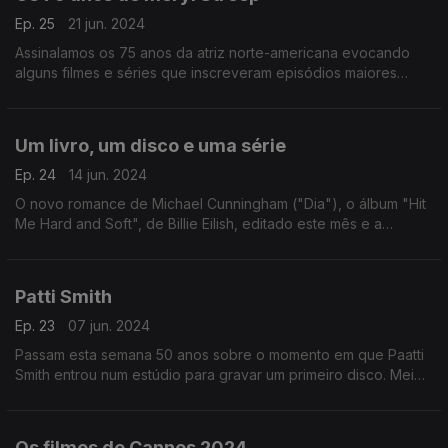
Ep. 25
21 jun. 2024
Assinalamos os 75 anos da atriz norte-americana evocando
alguns filmes e séries que inscreveram episódios maiores
numa obra que envolve ainda uma paixão pela música. Ou
seja, vamos também ouvi-la a cantar.
Um livro, um disco e uma série
Ep. 24
14 jun. 2024
O novo romance de Michael Cunningham ("Dia"), o álbum "Hit
Me Hard and Soft", de Billie Eilish, editado este mês e a
minissérie "Eric" são motivos para a conversa desta semana.
Patti Smith
Ep. 23
07 jun. 2024
Passam esta semana 50 anos sobre o momento em que Paatti
Smith entrou num estúdio para gravar um primeiro disco. Meio
século depois escutamos algumas das suas canções para
reconhecer caminhos de um percurso único.
Os filmes de Cannes 2024