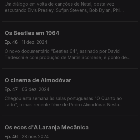
Um diálogo em volta de canções de Natal, desta vez
escutando Elvis Presley, Sufjan Stevens, Bob Dylan, Phil
Spector, Low, Rufus Wainwright ou o coletivo Band Aid.
Os Beatles em 1964
Ep. 48
11 dez. 2024
O novo documentário "Beatles 64", assinado por David
Tedeschi e com produção de Martin Scorsese, é ponto de
partida para uma conversa sobre o ano em que os fab four
conquistaram a América.
O cinema de Almodóvar
Ep. 47
05 dez. 2024
Chegou esta semana às salas portuguesas "O Quarto ao
Lado", o mais recente filme de Pedro Almodóvar. Nesta
ocasião juntamos ao filme olhares sobre a obra do realizador
espanhol.
Os ecos d'A Laranja Mecânica
Ep. 46
28 nov. 2024