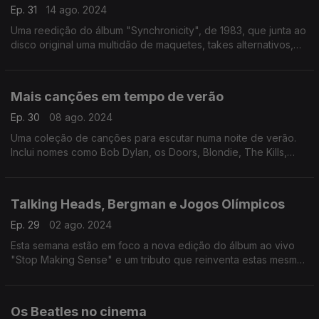
Ep. 31
14 ago. 2024
Uma reedição do álbum "Synchronicity", de 1983, que junta ao
disco original uma multidão de maquetes, takes alternativos,
gravações ao vivo e canções editadas em lados , é mote para
um reencontro com este disco.
Mais canções em tempo de verão
Ep. 30
08 ago. 2024
Uma coleção de canções para escutar numa noite de verão.
Inclui nomes como Bob Dylan, os Doors, Blondie, The Kills,
Maria Bethânia, Louis Armstrong, Ella Fitzgerald e Les
Negresses Vertes.
Talking Heads, Bergman e Jogos Olímpicos
Ep. 29
02 ago. 2024
Esta semana estão em foco a nova edição do álbum ao vivo
"Stop Making Sense" e um tributo que reinventa estas mesmas
canções e os momentos protagonizados por Lady Gaga e
Celine Dion na abertura dos Jogos Olímpicos.
Os Beatles no cinema