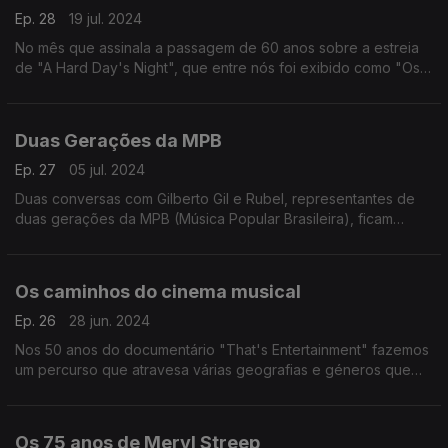
Ep. 28
19 jul. 2024
No mês que assinala a passagem de 60 anos sobre a estreia
de "A Hard Day's Night", que entre nós foi exibido como "Os
Quatro Cabeleiras do Após Calipso", propomos um olhar
panorâmico sobre a obra dos Beatles no cinema.
Duas Gerações da MPB
Ep. 27
05 jul. 2024
Duas conversas com Gilberto Gil e Rubel, representantes de
duas gerações da MPB (Música Popular Brasileira), ficam
como retrato da primeira edição portuguesa do Coala Festival,
que regressará em 2025.
Os caminhos do cinema musical
Ep. 26
28 jun. 2024
Nos 50 anos do documentário "That's Entertainment" fazemos
um percurso que atravesa várias geografias e géneros que
têm marcado episódios significativos da história do cinema
musical.
Os 75 anos de Meryl Streep