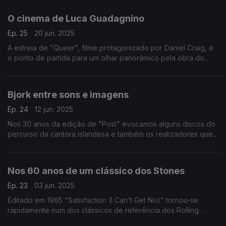
brasileira.
O cinema de Luca Guadagnino
Ep. 25
20 jun. 2025
A estreia de "Queer", filme protagonizado por Daniel Craig, é
o ponto de partida para um olhar panorâmico pela obra do
autor de "Eu Sou o Amor" e "Chama-me Pelo Teu Nome".
Bjork entre sons e imagens
Ep. 24
12 jun. 2025
Nos 30 anos da edição de "Post" evocamos alguns discos do
percurso da cantora islandesa e também os realizadores que
com ela foram criando imagens para as suas canções.
Nos 60 anos de um clássico dos Stones
Ep. 23
03 jun. 2025
Editado em 1965 "Satisfaction (I Can't Get No)" tornou-se
rapidamente num dos clássicos de referência dos Rolling
Stones. A canção é o ponto de partida para este episódio.