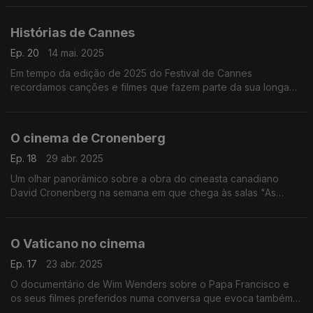
Gigliola Cinquetti ou Blanche, entre outros,
Histórias de Cannes
Ep. 20
14 mai. 2025
Em tempo da edição de 2025 do Festival de Cannes
recordamos canções e filmes que fazem parte da sua longa
história.
O cinema de Cronenberg
Ep. 18
29 abr. 2025
Um olhar panorâmico sobre a obra do cineasta canadiano
David Cronenberg na semana em que chega às salas "As
Mortalhas", um novo filme seu.
O Vaticano no cinema
Ep. 17
23 abr. 2025
O documentário de Wim Wenders sobre o Papa Francisco e
os seus filmes preferidos numa conversa que evoca também
títulos como "Conclave", "Os Sapatos do Pescador" ou "A