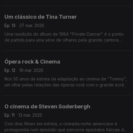
Genius, Ryan Adams, Lady Gaga e Marianne Faithfull.
Um clássico de Tina Turner
Ep. 13
27 mar. 2025
Uma reedição do álbum de 1984 "Private Dancer" é o ponto
de partida para uma série de olhares pela grande cantora.
Falamos dos seus discos, das ligações ao cinema e dos seus
telediscos.
Ópera rock & Cinema
Ep. 12
19 mar. 2025
Nos 50 anos da estreia da adaptação ao cinema de "Tommy",
um olhar pelas relações das óperas rock com o grande ecrã.
O cinema de Steven Soderbergh
Ep. 11
13 mar. 2025
Com dois filmes em estreia, o cineasta norte-americano é
protagonista num episódio que percorre episódios fulcrais de