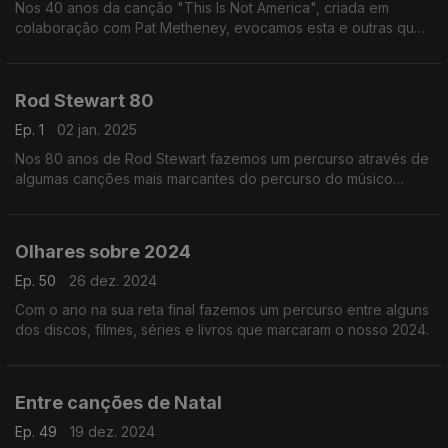
Nos 40 anos da canção "This Is Not America", criada em
colaboração com Pat Metheney, evocamos esta e outras que
Bowie gravou para o cinema, juntando ainda algumas
memórias de ocasiões em que tam~bém foi ator.
Rod Stewart 80
Ep. 1
02 jan. 2025
Nos 80 anos de Rod Stewart fazemos um percurso através de
algumas canções mais marcantes do percurso do músico
britânico. Desde o seu single de estreia em 1964 ao seu mais
recente álbum.
Olhares sobre 2024
Ep. 50
26 dez. 2024
Com o ano na sua reta final fazemos um percurso entre alguns
dos discos, filmes, séries e livros que marcaram o nosso 2024.
Entre canções de Natal
Ep. 49
19 dez. 2024