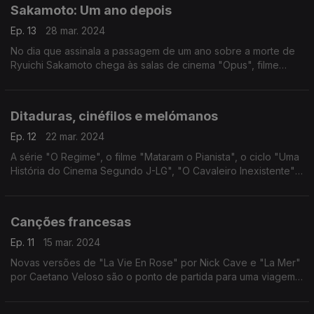
Sakamoto: Um ano depois
Ep. 13
28 mar. 2024
No dia que assinala a passagem de um ano sobre a morte de
Ryuichi Sakamoto chega às salas de cinema "Opus", filme
assinado pelo filho do músico. O filme é ponto de partida para
uma conversa sobre a obra de Sakamoto.
Ditaduras, cinéfilos e melómanos
Ep. 12
22 mar. 2024
A série "O Regime", o filme "Mataram o Pianista", o ciclo "Uma
História do Cinema Segundo J-LG", "O Cavaleiro Inexistente"
de Italo Calvino e os livros da série 33 1/3 passam pela
conversa desta semana.
Canções francesas
Ep. 11
15 mar. 2024
Novas versões de "La Vie En Rose" por Nick Cave e "La Mer"
por Caetano Veloso são o ponto de partida para uma viagem
por leituras de canções francesas que juntam nomes como
Zaho de Sagazan, Iggy Pop, Dalida, entre outros