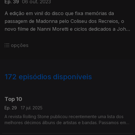
Ep. 39
06 out. 2023
A edição em vinil do disco que fixa memórias da
passagem de Madonna pelo Coliseu dos Recreios, o
novo filme de Nanni Moretti e ciclos dedicados a John
Ford e Luís Buñuel estão em destaque neste episódio.
opções
172
episódios disponíveis
846652
827834
808291
790463
766273
751401
733360
717483
701820
Top 10
Ep. 29
17 jul. 2025
A revista Rolling Stone publicou recentemente uma lista dos
melhores décimos álbuns de artistas e bandas. Passamos em
revista alguns títulos dessa lista entre os quais há discos dos
Beatles, Bowie ou Madonna.