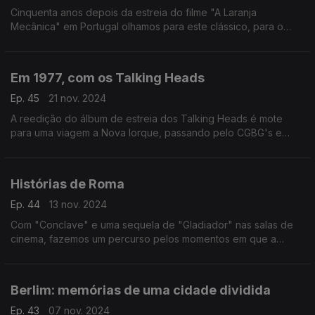
Cinquenta anos depois da estreia do filme "A Laranja
Mecânica" em Portugal olhamos para este clássico, para o
cinema de Kubrick, a música de Wendy Carlos e ecos que
depois ressoaram.
Em 1977, com os Talking Heads
Ep. 45
21 nov. 2024
A reedição do álbum de estreia dos Talking Heads é mote
para uma viagem a Nova Iorque, passando pelo CGBG's e
memórias do punk. Fala-se ainda do cinema que fez história
em 1977. E de filmes com música dos Talking Heads.
Histórias de Roma
Ep. 44
13 nov. 2024
Com "Conclave" e uma sequela de "Gladiador" nas salas de
cinema, fazemos um percurso pelos momentos em que a
cidade de Roma foi retratada no cinema, nas canções e até
mesmo no mais recente livro de Chico Buarque.
Berlim: memórias de uma cidade dividida
Ep. 43
07 nov. 2024