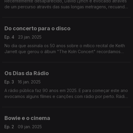
Recentemente desaparecido, David Lynch é evocado através
de um percurso através das suas longas metragens, recuando
a "Eraserhead" e rumando até aos derradeiros "Inland Empire"
e "Duran Duran Unstaged".
Do concerto para o disco
Ep. 4
23 jan. 2025
No dia que assinala os 50 anos sobre o mítico recital de Keith
Jarrett que gerou o álbum "The Koln Concert" recordamos
este e outros discos gravados ao vivo de David Bowie,
Madonna ou Frank Sinatra, engtre outros.
Os Dias da Rádio
Ep. 3
16 jan. 2025
A rádio pública faz 90 anos em 2025. E para começar este ano
evocamos alguns filmes e canções com rádio por perto. Rádio
Macau, Air, Queen ou OMD passam por aqui.
Bowie e o cinema
Ep. 2
09 jan. 2025