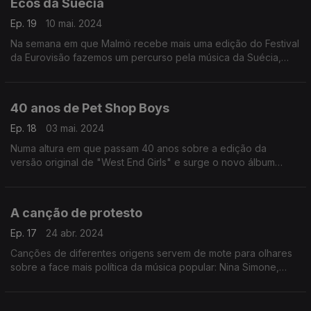
Ecos da Suécia
Ep. 19
10 mai. 2024
Na semana em que Malmö recebe mais uma edição do Festival
da Eurovisão fazemos um percurso pela música da Suécia,
sem esquecer alguns nomes do cinema. Abba, Lykke Li e Anne
Sofie Von Otter, entre outros.
40 anos de Pet Shop Boys
Ep. 18
03 mai. 2024
Numa altura em que passam 40 anos sobre a edição da
versão original de "West End Girls" e surge o novo álbum
"Nonetheless" propomos um percurso por canções e
colaborações dos Pet Shop Boys.
A canção de protesto
Ep. 17
24 abr. 2024
Canções de diferentes origens servem de mote para olhares
sobre a face mais política da música popular: Nina Simone,
Patti Smith, José Mário Branco, Caetano Veloso, Serge
Gainsbourg, Shervin Hajipour e Madonna.