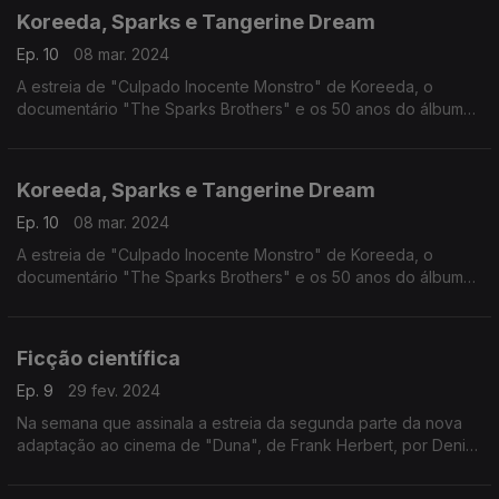
Koreeda, Sparks e Tangerine Dream
Ep. 10
08 mar. 2024
A estreia de "Culpado Inocente Monstro" de Koreeda, o
documentário "The Sparks Brothers" e os 50 anos do álbum
"Phaedra" dos Tangerine Dream são os destaques deste
episódio.
Koreeda, Sparks e Tangerine Dream
Ep. 10
08 mar. 2024
A estreia de "Culpado Inocente Monstro" de Koreeda, o
documentário "The Sparks Brothers" e os 50 anos do álbum
"Phaedra" dos Tangerine Dream são os destaques deste
episódio.
Ficção científica
Ep. 9
29 fev. 2024
Na semana que assinala a estreia da segunda parte da nova
adaptação ao cinema de "Duna", de Frank Herbert, por Denis
Villeneuve, lançamos um olhar sobre filmes que nasceram da
literatura de ficção científica.