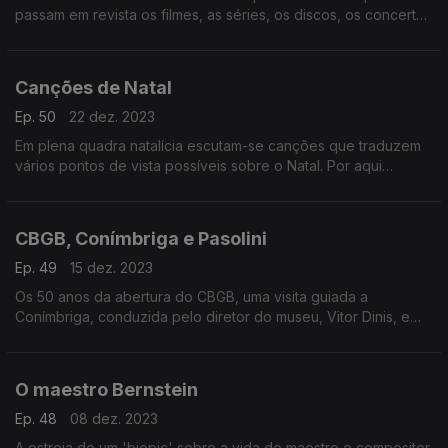
passam em revista os filmes, as séries, os discos, os concertos
e alguns livros que os marcaram ao longo de 2023.
Canções de Natal
Ep. 50
22 dez. 2023
Em plena quadra natalícia escutam-se canções que traduzem
vários pontos de vista possíveis sobre o Natal. Por aqui
passam nomes como os Low, Pop Dell'Arte, Elvis Presley, Lou
Reed ou Rosemary Clooney.
CBGB, Conímbriga e Pasolini
Ep. 49
15 dez. 2023
Os 50 anos da abertura do CBGB, uma visita guiada a
Conímbriga, conduzida pelo diretor do museu, Vitor Dinis, e
uma caixa com os seis primeiros filmes de Pier Paolo Pasolini
estão em destaque neste episódio.
O maestro Bernstein
Ep. 48
08 dez. 2023
A estreia de um 'biopic' sobre a vida do maestro e compositor