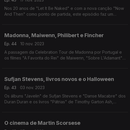
Nos 20 anos de "Let It Be Naked" e com a nova canção "Now
And Then" como ponto de partida, este episódio faz um
percurso entre discos, séries e filmes que surgiram depois da
separação dos Beatles, em 1970.
Madonna, Maiwenn, Philibert e Fincher
Ep. 44
10 nov. 2023
A passagem da Celebration Tour de Madonna por Portugal e
os filmes "A Favorita do Rei" de Maiwenn, "Sobre L'Adamant"
de Nicolas Philibert e "O Assassino" de David Fincher passam
por este episódio.
Sufjan Stevens, livros novos e o Halloween
Ep. 43
03 nov. 2023
Os álbuns "Javelin" de Sufjan Stevens e "Danse Macabre" dos
Duran Duran e os livros "Pátrias" de Timothy Garton Ash,
"Rebentar" de Rafael Gallo e "Study For Obedience" de Sarah
Bernstein são mote para uma conversa.
O cinema de Martin Scorsese