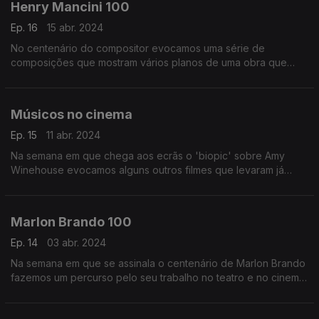
Henry Mancini 100
Ep. 16
15 abr. 2024
No centenário do compositor evocamos uma série de
composições que mostram vários planos de uma obra que
passou pelo cinema, pela televisão e que gerou uma vasta
discografia.
Músicos no cinema
Ep. 15
11 abr. 2024
Na semana em que chega aos ecrãs o 'biopic' sobre Amy
Winehouse evocamos alguns outros filmes que levaram já
histórias de grandes figuras da música aos ecrãs de cinema.
Barbara, Bob Dylan ou Bobby Darin estão na berlinda
Marlon Brando 100
Ep. 14
03 abr. 2024
Na semana em que se assinala o centenário de Marlon Brando
fazemos um percurso pelo seu trabalho no teatro e no cinema,
lembrando ainda como a música o tomou ainda como figura
inspiradora para várias canções.