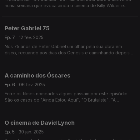
numa semana que evoca ainda o cinema de Billy Wilder e
assinala os 50 anos da edição de "Rock'n'Roll", álbum de
1975 de John Lennon.
Peter Gabriel 75
Ep. 7
12 fev. 2025
Nos 75 anos de Peter Gabriel um olhar pela sua obra em
disco, recuando aos dias dos Genesis e caminhando depois
por álbuns a solo, telediscos, filmes e a criação da sua própria
editora.
A caminho dos Óscares
Ep. 6
06 fev. 2025
Entre os filmes nomeados alguns passam por este episódio.
São os casos de "Ainda Estou Aqui", "O Brutalista", "A
Complete Unknown", "Maria" e "A Semente do Figo Sagrado".
O cinema de David Lynch
Ep. 5
30 jan. 2025