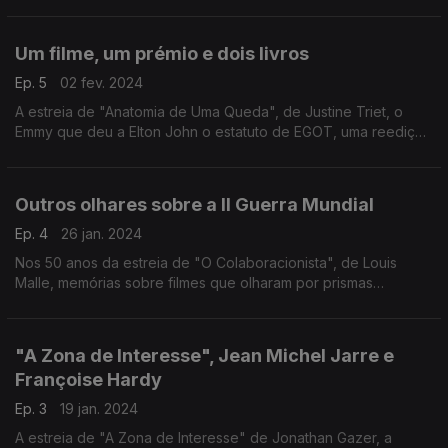
mais célebre de George Gershwin são os motes para a
conversa desta semana.
Um filme, um prémio e dois livros
Ep. 5
02 fev. 2024
A estreia de "Anatomia de Uma Queda", de Justine Triet, o
Emmy que deu a Elton John o estatuto de EGOT, uma reedição
de Marguerite Duras e uma nova biografia de Ney Matogrosso
passam pela conversa desta semana.
Outros olhares sobre a II Guerra Mundial
Ep. 4
26 jan. 2024
Nos 50 anos da estreia de "O Colaboracionista", de Louis
Malle, memórias sobre filmes que olharam por prismas
diferentes sobre os tempos da II Guerra Mundial. Tarkovsky,
Cate Shortland, Rossellini em destaque.
"A Zona de Interesse", Jean Michel Jarre e
Françoise Hardy
Ep. 3
19 jan. 2024
A estreia de "A Zona de Interesse" de Jonathan Gazer, a