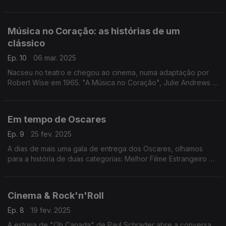
uma carreira tanto no cinema como na televisão.
Música no Coração: as histórias de um
clássico
Ep. 10
06 mar. 2025
Nacseu no teatro e chegou ao cinema, numa adaptação por
Robert Wise em 1965. "A Música no Coração", Julie Andrews e
a dupla Rogers & Hammerstein estão em foco neste episódio.
Em tempo de Oscares
Ep. 9
25 fev. 2025
A dias de mais uma gala de entrega dos Oscares, olhamos
para a história de duas categorias: Melhor Filme Estrangeiro e
Melhor Cançao Original.
Cinema & Rock'n'Roll
Ep. 8
19 fev. 2025
A estreia de "Oh Canada" de Paul Schrader abre a conversa