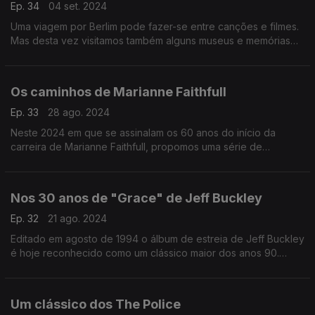
Ep. 34
04 set. 2024
Uma viagem por Berlim pode fazer-se entre canções e filmes.
Mas desta vez visitamos também alguns museus e memórias
da Berlinale, o festival de cinema que a cidade acolhe
anualmente no mês de fevereiro.
Os caminhos de Marianne Faithfull
Ep. 33
28 ago. 2024
Neste 2024 em que se assinalam os 60 anos do início da
carreira de Marianne Faithfull, propomos uma série de
memórias que partem do histórico "As Tears Go By",
avançando depois no tempo entre discos e filmes.
Nos 30 anos de "Grace" de Jeff Buckley
Ep. 32
21 ago. 2024
Editado em agosto de 1994 o álbum de estreia de Jeff Buckley
é hoje reconhecido como um clássico maior dos anos 90.
Trinta anos depois escutamos o disco e o seu legado.
Um clássico dos The Police