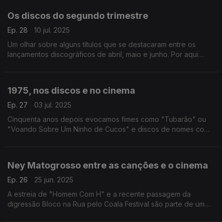
Os discos do segundo trimestre
Ep. 28
10 jul. 2025
Um olhar sobre alguns títulos que se destacaram entre os
lançamentos discográficos de abril, maio e junho. Por aqui
passam os Waterboys, Fiona Apple, Zé Ibarra, os Pulp, Lexi
Jones ou Stereolab, entre outros.
1975, nos discos e no cinema
Ep. 27
03 jul. 2025
Cinquenta anos depois evocamos fimes como "Tubarão" ou
"Voando Sobre Um Ninho de Cucos" e discos de nomes como
Patti Smith, Kraftwerk, Bruce Springsteen ou David Bowie,
todos eles de 1975.
Ney Matogrosso entre as canções e o cinema
Ep. 26
25 jun. 2025
A estreia de "Homem Com H" e a recente passagem da
digressão Bloco na Rua pelo Coala Festival são parte de um
olhar pela figura e obra de um nome maior da música popular