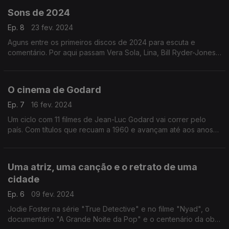
Sons de 2024
Ep. 8
23 fev. 2024
Aguns entre os primeiros discos de 2024 para escuta e
comentário. Por aqui passam Vera Sola, Lina, Bill Ryder-Jones,
Beth Gibbons (a voz dos Portishead, agora a solo), os Future
Islands, Beyoncé e Torres.
O cinema de Godard
Ep. 7
16 fev. 2024
Um ciclo com 11 filmes de Jean-Luc Godard vai correr pelo
país. Com títulos que recuam a 1960 e avançam até aos anos
90, o ciclo permite falar sobre o autor, as suas referências, a
música, os atores, as ideias...
Uma atriz, uma canção e o retrato de uma
cidade
Ep. 6
09 fev. 2024
Jodie Foster na série "True Detective" e no filme "Nyad", o
documentário "A Grande Noite da Pop" e o centenário da obra