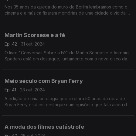
Nos 35 anos da queda do muro de Berlim lembramos como o
cinema e a música fixaram memórias de uma cidade dividida.
Da "Ponte de Espiões" a "Adeus Lenine", passando por Nena
ou Roger Waters.
Martin Scorsese e a fé
Ep. 42
31 out. 2024
O livro "Conversas Sobre a Fé" de Martin Scorsese e Antonio
Spadaro está em destaque, juntamente com o novo disco da
Red + Hot Organisation e memórias com Nara Leão e os
Kraftwerk.
Meio século com Bryan Ferry
Ep. 41
23 out. 2024
A edição de uma antologia que explora 50 anos da obra de
Bryan Ferry está em destaque num episódio que fala ainda da
estreia dos Queen, de uma memória com Judy Garland e de
Sufjan Stevens.
A moda dos filmes catástrofe
Ep. 40
16 out. 2024