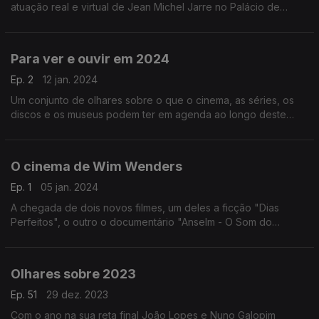
atuação real e virtual de Jean Michel Jarre no Palácio de
Versalhes e os 80 anos de Françoise Hardy estão em foco
neste episódio.
Para ver e ouvir em 2024
Ep. 2
12 jan. 2024
Um conjunto de olhares sobre o que o cinema, as séries, os
discos e os museus podem ter em agenda ao longo deste
ano. Estes são os temas de um episódio que aborda ainda o
início da temporada de premiações no cinema.
O cinema de Wim Wenders
Ep. 1
05 jan. 2024
A chegada de dois novos filmes, um deles a ficção "Dias
Perfeitos", o outro o documentário "Anselm - O Som do
Tempo", leva-nos a propor um olhar panorâmico pela obra de
Wenders, notando ainda sua relação com a música.
Olhares sobre 2023
Ep. 51
29 dez. 2023
Com o ano na sua reta final João Lopes e Nuno Galopim