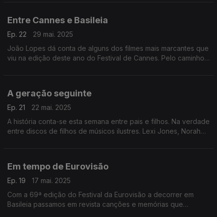
Entre Cannes e Basileia
Ep. 22
29 mai. 2025
João Lopes dá conta de alguns dos filmes mais marcantes que
viu na edição deste ano do Festival de Cannes. Pelo caminho
escutamos canções que passaram pelo Festival da Eurovisão,
que decorreu ao mesmo tempo em Basileia.
A geração seguinte
Ep. 21
22 mai. 2025
A história conta-se esta semana entre pais e filhos. Na verdade
entre discos de filhos de músicos ilustres. Lexi Jones, Norah
Jones, Nancy Sinatra ou Jeff Buckley, entre outros, passam
por aqui.
Em tempo de Eurovisão
Ep. 19
17 mai. 2025
Com a 69ª edição do Festival da Eurovisão a decorrer em
Basileia passamos em revista canções e memórias que
envolvem nomes como os de Françoise Hardy, Blanca Paloma,