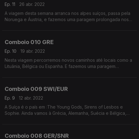
Ep. 11
26 abr. 2022
A viagem desta semana arranca nos alpes suíços, passa pela
Noruega e Áustria, e fazemos uma paragem prolongada nos
Países Baixos. E termina em Grândola.
Comboio 010 GRE
Ep. 10
19 abr. 2022
Nesta viagem percorremos novos caminhos até locais como a
Lituânia, Bélgica ou Espanha. E fazemos uma paragem
prolongada na Grécia para ouvir artistas como Marina Satti,
entre outros.
Comboio 009 SWI/EUR
Ep. 9
12 abr. 2022
A Suíça é o país em :The Young Gods, Sirens of Lesbos e
Sophie. Ainda vamos à Grécia, Alemanha, Suécia e Bélgica,
entre outros.
Comboio 008 GER/SNR