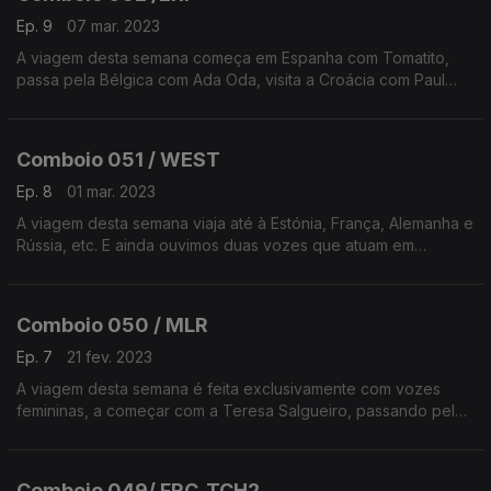
Ep. 9
07 mar. 2023
A viagem desta semana começa em Espanha com Tomatito,
passa pela Bélgica com Ada Oda, visita a Croácia com Paul
The Walrus e termina na Dinamarca com Ivan Blomqvist.
Comboio 051 / WEST
Ep. 8
01 mar. 2023
A viagem desta semana viaja até à Estónia, França, Alemanha e
Rússia, etc. E ainda ouvimos duas vozes que atuam em
Portugal nos próximos dias (Ea Wim e Marina Satti)
Comboio 050 / MLR
Ep. 7
21 fev. 2023
A viagem desta semana é feita exclusivamente com vozes
femininas, a começar com a Teresa Salgueiro, passando pela
Raffaela Carrá, PJ Harvey ou Marina Satti, entre outras.
Comboio 049/ FRC_TCH2