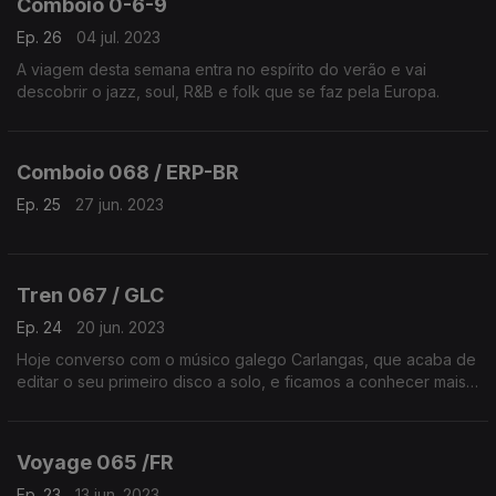
Comboio 0-6-9
Ep. 26
04 jul. 2023
A viagem desta semana entra no espírito do verão e vai
descobrir o jazz, soul, R&B e folk que se faz pela Europa.
Comboio 068 / ERP-BR
Ep. 25
27 jun. 2023
Tren 067 / GLC
Ep. 24
20 jun. 2023
Hoje converso com o músico galego Carlangas, que acaba de
editar o seu primeiro disco a solo, e ficamos a conhecer mais
sobre a sua pessoa e ideias musicais.
Voyage 065 /FR
Ep. 23
13 jun. 2023