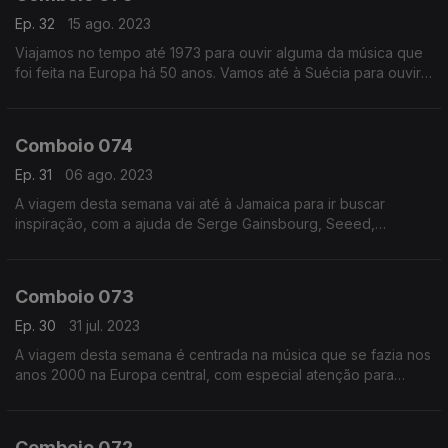
Ep. 32
15 ago. 2023
Viajamos no tempo até 1973 para ouvir alguma da música que
foi feita na Europa há 50 anos. Vamos até à Suécia para ouvir
Samla Mammas Manna, de Itália trazemos os Area e Osana, e
da Grécia o clássico Vangelis.
Comboio 074
Ep. 31
06 ago. 2023
A viagem desta semana vai até à Jamaica para ir buscar
inspiração, com a ajuda de Serge Gainsbourg, Seeed,
Almamegreta e Mad Professor, entre outros.
Comboio 073
Ep. 30
31 jul. 2023
A viagem desta semana é centrada na música que se fazia nos
anos 2000 na Europa central, com especial atenção para
Áustria, Alemanha ou França.
Comboio 072