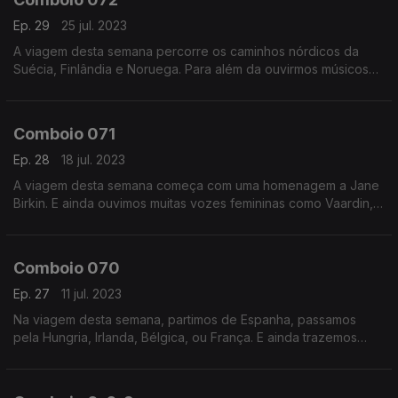
Ep. 29
25 jul. 2023
A viagem desta semana percorre os caminhos nórdicos da
Suécia, Finlândia e Noruega. Para além da ouvirmos músicos
de Espanha, França e Alemanha.
Comboio 071
Ep. 28
18 jul. 2023
A viagem desta semana começa com uma homenagem a Jane
Birkin. E ainda ouvimos muitas vozes femininas como Vaardin,
Christine and The Queens ou Zahara.
Comboio 070
Ep. 27
11 jul. 2023
Na viagem desta semana, partimos de Espanha, passamos
pela Hungria, Irlanda, Bélgica, ou França. E ainda trazemos
músicos dos EUA ou África do Sul para ajudar no caminho.