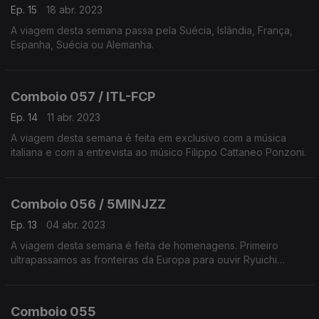
Ep. 15
18 abr. 2023
A viagem desta semana passa pela Suécia, Islândia, França,
Espanha, Suécia ou Alemanha.
Comboio 057 / ITL-FCP
Ep. 14
11 abr. 2023
A viagem desta semana é feita em exclusivo com a música
italiana e com a entrevista ao músico Filippo Cattaneo Ponzoni.
Comboio 056 / 5MINJZZ
Ep. 13
04 abr. 2023
A viagem desta semana é feita de homenagens. Primeiro
ultrapassamos as fronteiras da Europa para ouvir Ryuichi
Sakamoto (reinterpretação de Fennesz) e depois o jazz
europeu para recordar José Duarte e 5 minutos de jazz.
Comboio 055