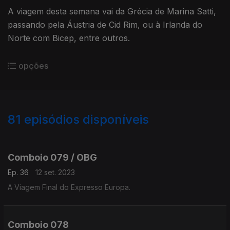
A viagem desta semana vai da Grécia de Marina Satti,
passando pela Áustria de Cid Rim, ou à Irlanda do
Norte com Bicep, entre outros.
opções
81
episódios disponíveis
699618
684424
664826
645793
630328
611557
598423
Comboio 079 / OBG
Ep. 36
12 set. 2023
A Viagem Final do Expresso Europa.
Comboio 078