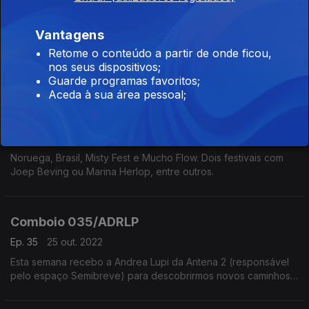
Comboio 037/OTN
Vantagens
Ep. 37
08 nov. 2022
Retome o conteúdo a partir de onde ficou,
A viagem desta semana começa no Montenegro, passando
nos seus dispositivos;
pela Estónio, Ucrânia, Irlanda ou Noruega. E ainda fazemos
Guarde programas favoritos;
uma viagem no tempo até 1968.
Aceda à sua área pessoal;
Comboio 036/MS-MCEuropa
Ep. 36
01 nov. 2022
Noruega, Brasil, Misty Fest e Mucho Flow. Dois festivais com
Joep Beving ou Marina Herlop, entre outros.
Comboio 035/ADRLP
Ep. 35
25 out. 2022
Esta semana recebo a Andrea Lupi da Antena 2 (responsável
pelo espaço Semibreve) para descobrirmos novos caminhos
pela música europeia.