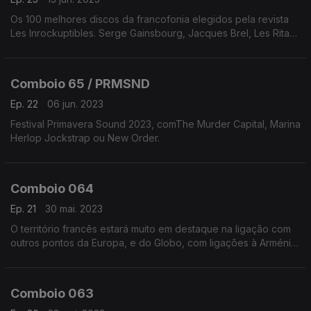
Os 100 melhores discos da francofonia elegidos pela revista
Les Inrockuptibles. Serge Gainsbourg, Jacques Brel, Les Rita
Mitsouko ou Brigitte Fontaine são alguns dos nomes em escuta.
Comboio 65 / PRMSND
Ep. 22
06 jun. 2023
Festival Primavera Sound 2023, comThe Murder Capital, Marina
Herlop Jockstrap ou New Order.
Comboio 064
Ep. 21
30 mai. 2023
O território francês estará muito em destaque na ligação com
outros pontos da Europa, e do Globo, com ligações à Arménia,
Estados Unidos da América, Alemanha, Bulgária, Libano, entre
outros.
Comboio 063