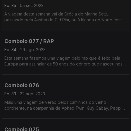
Ep. 35
05 set. 2023
A viagem desta semana vai da Grécia de Marina Satti,
passando pela Áustria de Cid Rim, ou à Irlanda do Norte com
Bicep, entre outros.
Comboio 077 / RAP
Ep. 34
29 ago. 2023
Esta semana fazemos uma viagem pelo rap que é feito pela
Europa para assinalar os 50 anos do género que nasceu nos
EUA mas tomou conta do mundo do música.
Comboio 076
Ep. 33
22 ago. 2023
Mais uma viagem de verão pelos caminhos do velho
continente, na companhia de Aphex Twin, Guy Cabay, Peppino
di Capri ou The Cardigans, entre outros.
Comboio 075