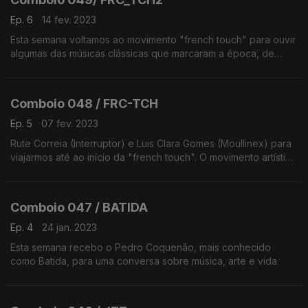
Ep. 6
14 fev. 2023
Esta semana voltamos ao movimento "french touch" para ouvir
algumas das músicas clássicas que marcaram a época, de
artistas como Ettiene de Crécy, Mr. Oizo ou AIR, entre outros.
Comboio 048 / FRC-TCH
Ep. 5
07 fev. 2023
Rute Correia (Interruptor) e Luis Clara Gomes (Moullinex) para
viajarmos até ao início da "french touch". O movimento artístico
francês do final dos anos 90 em destaque na viagem do
Expresso Europa.
Comboio 047 / BATIDA
Ep. 4
24 jan. 2023
Esta semana recebo o Pedro Coquenão, mais conhecido
como Batida, para uma conversa sobre música, arte e vida.