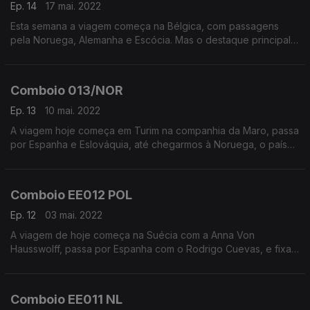
Ep. 14
17 mai. 2022
Esta semana a viagem começa na Bélgica, com passagens
pela Noruega, Alemanha e Escócia. Mas o destaque principal
vai para Itália.
Comboio 013/NOR
Ep. 13
10 mai. 2022
A viagem hoje começa em Turim na companhia da Maro, passa
por Espanha e Eslováquia, até chegarmos à Noruega, o país
em destaque desta semana. A-ha ou The Whitest Boy Alive
são alguns dos artistas que ouvimos.
Comboio EE012 POL
Ep. 12
03 mai. 2022
A viagem de hoje começa na Suécia com a Anna Von
Hausswolff, passa por Espanha com o Rodrigo Cuevas, e fixa-
se na Polónia para ouvir três artistas locais.
Comboio EE011 NL