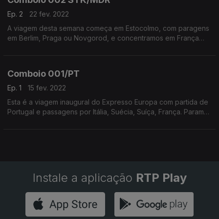
Ep. 2
22 fev. 2022
A viagem desta semana começa em Estocolmo, com paragens
em Berlim, Praga ou Novgorod, e concentramos em França
para ouvir Serge Gainsbourg, Arthur H, Juliete Armanet e
Christine and The Queen com Indochine.
Comboio 001/PT
Ep. 1
15 fev. 2022
Esta é a viagem inaugural do Expresso Europa com partida de
Portugal e passagens por Itália, Suécia, Suíça, França. Paramos
em Espanha na companhia de Baiuca, Maria Arnal i Marcel
Bagés e El Petit De Cal Eril.
Instale a aplicação
RTP Play