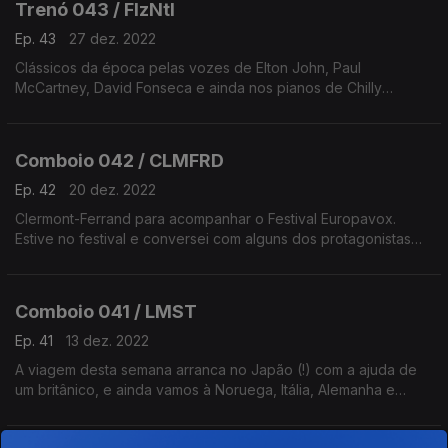
Trenó 043 / FlzNtl
Ep. 43
27 dez. 2022
Clássicos da época pelas vozes de Elton John, Paul
McCartney, David Fonseca e ainda nos pianos de Chilly
Gonzales ou Rui Massena.
Comboio 042 / CLMFRD
Ep. 42
20 dez. 2022
Clermont-Ferrand para acompanhar o Festival Europavox.
Estive no festival e conversei com alguns dos protagonistas
como o diretor do festival, e vamos ouvir a nova música
europeia que fez parte do cartaz.
Comboio 041 / LMST
Ep. 41
13 dez. 2022
A viagem desta semana arranca no Japão (!) com a ajuda de
um britânico, e ainda vamos à Noruega, Itália, Alemanha e
Bélgica.