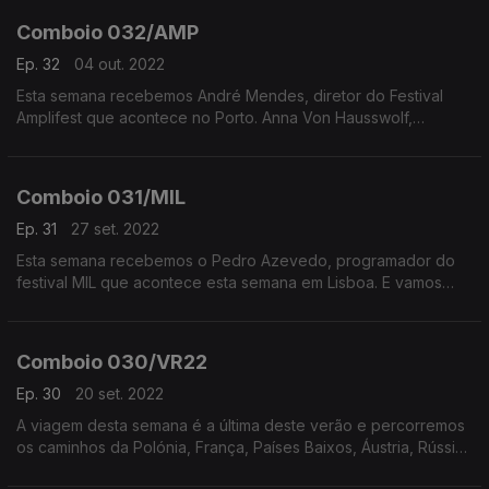
Comboio 032/AMP
Ep. 32
04 out. 2022
Esta semana recebemos André Mendes, diretor do Festival
Amplifest que acontece no Porto. Anna Von Hausswolf,
Fennesz, ou The Bug são alguns dos artistas europeus que
estão no cartaz deste ano.
Comboio 031/MIL
Ep. 31
27 set. 2022
Esta semana recebemos o Pedro Azevedo, programador do
festival MIL que acontece esta semana em Lisboa. E vamos
ficar a conhecer algumas das bandas europeias que vem
atuar. Assim como o resto do festival.
Comboio 030/VR22
Ep. 30
20 set. 2022
A viagem desta semana é a última deste verão e percorremos
os caminhos da Polónia, França, Países Baixos, Áustria, Rússia
ou Islândia.