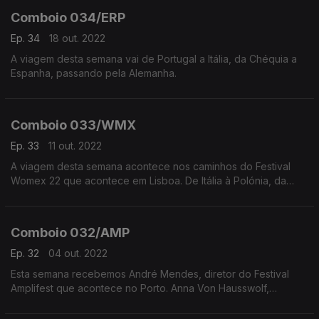
Comboio 034/ERP
Ep. 34
18 out. 2022
A viagem desta semana vai de Portugal a Itália, da Chéquia a
Espanha, passando pela Alemanha.
Comboio 033/WMX
Ep. 33
11 out. 2022
A viagem desta semana acontece nos caminhos do Festival
Womex 22 que acontece em Lisboa. De Itália à Polónia, da
Macedónia do Norte à Irlanda, vamos conhecer novos artistas
europeus que vão atuar em Portugal.
Comboio 032/AMP
Ep. 32
04 out. 2022
Esta semana recebemos André Mendes, diretor do Festival
Amplifest que acontece no Porto. Anna Von Hausswolf,
Fennesz, ou The Bug são alguns dos artistas europeus que
estão no cartaz deste ano.