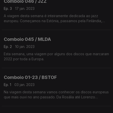
Comboio 046 / JZZ
Ep. 3
17 jan. 2023
A viagem desta semana é inteiramente dedicada ao jazz
europeu. Começamos na Estónia, passamos pela Finlândia,
França e Espanha, e ainda terminamos com uma voz
portuguesa.
Comboio 045 / MLDA
Ep. 2
10 jan. 2023
Esta semana, uma viagem por alguns dos discos que marcaram
2022 por toda a Europa.
Comboio 01-23 / BSTOF
Ep. 1
03 jan. 2023
Na viagem desta semana vamos conhecer os discos europeus
que mais ouvi no ano passado. Da Rosália até Lorenzo
Morresi, passando por Soyuz ou The Comet is Coming, entre
outros.