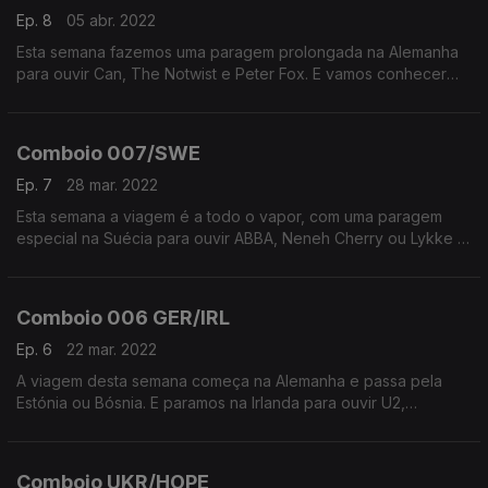
Ep. 8
05 abr. 2022
Esta semana fazemos uma paragem prolongada na Alemanha
para ouvir Can, The Notwist e Peter Fox. E vamos conhecer
alguns dos artistas que atuam esta semana no Festival Sónar
em Lisboa.
Comboio 007/SWE
Ep. 7
28 mar. 2022
Esta semana a viagem é a todo o vapor, com uma paragem
especial na Suécia para ouvir ABBA, Neneh Cherry ou Lykke Li.
Mas também vamos à Macedónia, Letónia, ou Islândia.
Comboio 006 GER/IRL
Ep. 6
22 mar. 2022
A viagem desta semana começa na Alemanha e passa pela
Estónia ou Bósnia. E paramos na Irlanda para ouvir U2,
Fontaines DC ou Sinead O'Brien, entre outros.
Comboio UKR/HOPE