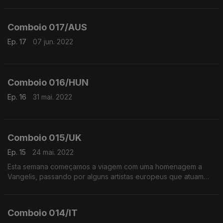
na Albânia.
Comboio 017/AUS
Ep. 17
07 jun. 2022
Comboio 016/HUN
Ep. 16
31 mai. 2022
Comboio 015/UK
Ep. 15
24 mai. 2022
Esta semana começamos a viagem com uma homenagem a
Vangelis, passando por alguns artistas europeus que atuam
esta semana em Portugal como Goran Bregovic, Kae Tempest
e Rosie Alena.
Comboio 014/IT