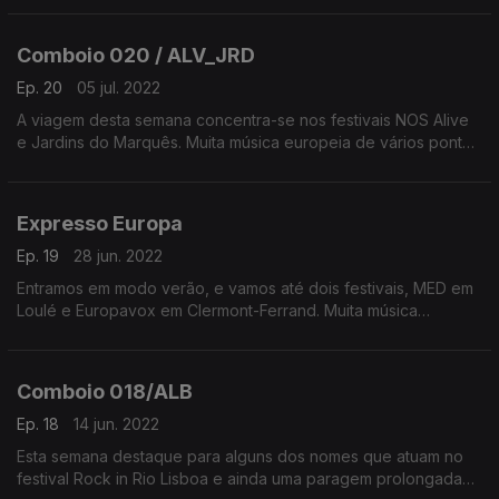
no festival Super Bock Super Rock no Meco.
Comboio 020 / ALV_JRD
Ep. 20
05 jul. 2022
A viagem desta semana concentra-se nos festivais NOS Alive
e Jardins do Marquês. Muita música europeia de vários pontos
do velho continente.
Expresso Europa
Ep. 19
28 jun. 2022
Entramos em modo verão, e vamos até dois festivais, MED em
Loulé e Europavox em Clermont-Ferrand. Muita música
europeia para ouvir e disfrutar ao vivo.
Comboio 018/ALB
Ep. 18
14 jun. 2022
Esta semana destaque para alguns dos nomes que atuam no
festival Rock in Rio Lisboa e ainda uma paragem prolongada