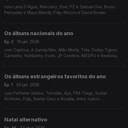
com Lena D'Água, Marciano, Dixit, PZ e Samuel Úria, Bruno
Pernadas e Maya Blandy, Fidju Kitxora e David Bowie.
Os álbuns nacionais do ano
Ep. 2
10 jan. 2026
com Capicua, A Garota Não, Mão Morta, Três Tristes Tigres,
Carminho, Humberto, Evols, JP Coimbra, MXGPU e Redoma,
entre outros.
Os álbuns estrangeiros favoritos do ano
Ep. 1
03 jan. 2026
com Perfume Genius, Turnstile, Aya, FKA Twigs, Sudan
Archives, Pulp, Baxter Dury e Rosalía, entre outros.
Natal alternativo
Ep. 46
27 dez. 2025