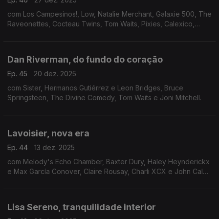
com Los Campesinos!, Low, Natalie Merchant, Galaxie 500, The
Raveonettes, Cocteau Twins, Tom Waits, Pixies, Calexico,
Sparks, Wolf Alice e Goldfrapp
Dan Riverman, do fundo do coração
Ep. 45
20 dez. 2025
com Sister, Hermanos Gutiérrez e Leon Bridges, Bruce
Springsteen, The Divine Comedy, Tom Waits e Joni Mitchell.
Lavoisier, nova era
Ep. 44
13 dez. 2025
com Melody's Echo Chamber, Baxter Dury, Haley Heynderickx
e Max García Conover, Claire Rousay, Charli XCX e John Cale,
Norberto Lobo e Ricardo Dias Gomes.
Lisa Sereno, tranquilidade interior