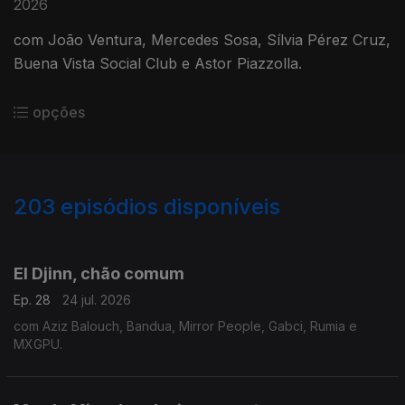
2026
com João Ventura, Mercedes Sosa, Sílvia Pérez Cruz,
Buena Vista Social Club e Astor Piazzolla.
opções
203
episódios disponíveis
924077
905452
887580
861794
843627
822527
803475
773905
754156
El Djinn, chão comum
Ep. 28
24 jul. 2026
com Aziz Balouch, Bandua, Mirror People, Gabci, Rumia e
MXGPU.