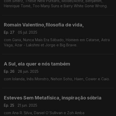
com Smerz, These New Puritans, Model/Actriz, Benjamim,
Henrique Tomé, Too Many Suns e Barry White Gone Wrong.
Romain Valentino,filosofia de vida,
Ep. 27
05 jul. 2025
com Gana, Nunca Mais Era Sábado, Homem em Catarse, Astra
Vaga, Azar - Lakshmi et Jorge e Big Brave.
A Sul, ela quer e nós também
Ep. 26
28 jun. 2025
com Iolanda, Inês Monstro, Nehon Soho, Haen, Cower e Caio.
Esteves Sem Metafísica, inspiração sóbria
Ep. 25
21 jun. 2025
com Ana R. Silva, Daniel O'Sullivan e Zoh Amba