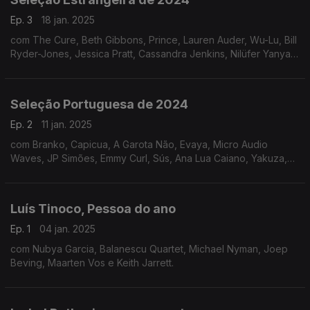
Ep. 3
18 jan. 2025
com The Cure, Beth Gibbons, Prince, Lauren Auder, Wu-Lu, Bill
Ryder-Jones, Jessica Pratt, Cassandra Jenkins, Nilüfer Yanya,
St. Vincent, Kit Sebastian e The The.
Seleção Portuguesa de 2024
Ep. 2
11 jan. 2025
com Branko, Capicua, A Garota Não, Evaya, Micro Audio
Waves, JP Simões, Emmy Curl, Sús, Ana Lua Caiano, Yakuza,
Silly, Wolf Manhattan, Beautify Junkyards e Canto Nono
Luís Tinoco, Pessoa do ano
Ep. 1
04 jan. 2025
com Nubya Garcia, Balanescu Quartet, Michael Nyman, Joep
Beving, Maarten Vos e Keith Jarrett.