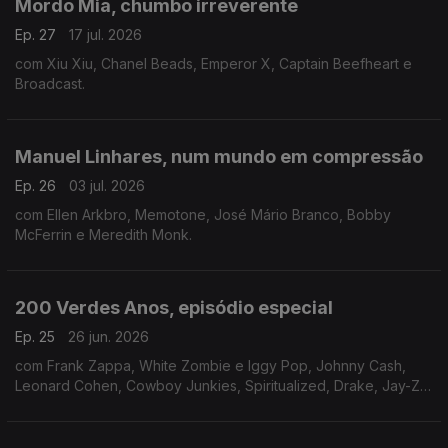
Mordo Mia, chumbo irreverente
Ep. 27
17 jul. 2026
com Xiu Xiu, Chanel Beads, Emperor X, Captain Beefheart e
Broadcast.
Manuel Linhares, num mundo em compressão
Ep. 26
03 jul. 2026
com Ellen Arkbro, Memotone, José Mário Branco, Bobby
McFerrin e Meredith Monk.
200 Verdes Anos, episódio especial
Ep. 25
26 jun. 2026
com Frank Zappa, White Zombie e Iggy Pop, Johnny Cash,
Leonard Cohen, Cowboy Junkies, Spiritualized, Drake, Jay-Z,
Future e Young Thug, Bad Bunny e Prince.