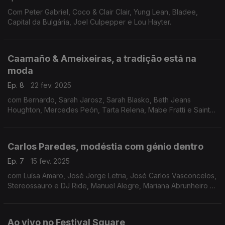
Com Peter Gabriel, Coco & Clair Clair, Yung Lean, Bladee,
Capital da Bulgária, Joel Culpepper e Lou Hayter.
Caamaño & Ameixeiras, a tradição está na
moda
Ep. 8
22 fev. 2025
com Bernardo, Sarah Jarosz, Sarah Blasko, Beth Jeans
Houghton, Mercedes Peón, Tarta Relena, Mabe Fratti e Saint
Etienne.
Carlos Paredes, modéstia com génio dentro
Ep. 7
15 fev. 2025
com Luísa Amaro, José Jorge Letria, José Carlos Vasconcelos,
Stereossauro e DJ Ride, Manuel Alegre, Mariana Abrunheiro e
Ruben Alves (com Carlos Bica) e Maria Mendes.
Ao vivo no Festival Square