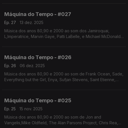
e apresentação de Augusto Fernandes
Máquina do Tempo - #027
Ep. 27
13 dez. 2025
Música dos anos 80,90 e 2000 ao som dos Jamiroquai,
L,Imperatrice, Marvin Gaye, Patti LaBelle, e Michael McDonald,
Al Jarreau, Randy Crawford, Bill Withers,entre outros.Autoria e
apresentação de Augusto Fernandes
Máquina do Tempo - #026
Ep. 26
06 dez. 2025
Música dos anos 80,90 e 2000 ao som de Frank Ocean, Sade,
Everything but the Girl, Enya, Sufjan Stevens, Saint Etienne,
Papik, Sarah Jane Morris, Teddy Swims, Victor Lazlo. Autoria e
apresentação de Augusto Fernandes
Máquina do Tempo - #025
Ep. 25
15 nov. 2025
Música dos anos 80,90 e 2000 ao som de Jon and
Vangelis,Mike Oldfield, The Alan Parsons Project, Chris Rea,