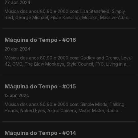
27 abr. 2024
Música dos anos 80,90 e 2000 com: Lisa Stansfield, Simply
Red, George Michael, Filipe Karlsson, Moloko, Massive Attack,
Keren Ann, Capital Cities, Capitão Fausto, Nu Genea, Deee-Lite
Máquina do Tempo - #016
20 abr. 2024
Música dos anos 80,90 e 2000 com: Godley and Creme, Level
42, OMD, The Blow Monkeys, Style Council, FYC, Living in a
Box, Michael McDonald, Táxi, Nick Kamen, William Pitt, Hall and
Oates, Brian Ferry, entre outros
Máquina do Tempo - #015
13 abr. 2024
Música dos anos 80,90 e 2000 com: Simple Minds, Talking
Heads, Naked Eyes, Aztec Camera, Mister Mister, Rádio
Macau, The Housemartins, Kim Wilde, Zero Assoluto, Nu
Genea, Matt Bianco, entre outros
Máquina do Tempo - #014