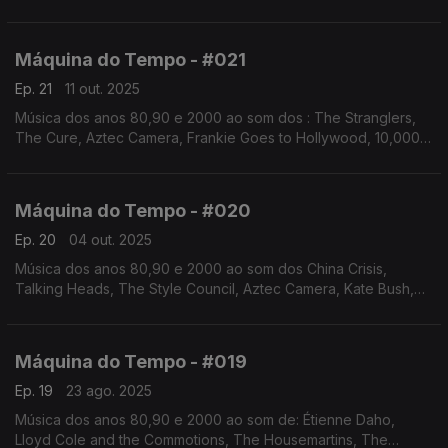
Basia, The Style Council, Joe Jackson. Autoria e apresentação
de Augusto Fernandes
Máquina do Tempo - #021
Ep. 21
11 out. 2025
Música dos anos 80,90 e 2000 ao som dos : The Stranglers,
The Cure, Aztec Camera, Frankie Goes to Hollywood, 10,000
Maniacs, Bryan Ferry, Legião Urbana, The Smiths. Autoria e
apresentação de Augusto Fernandes
Máquina do Tempo - #020
Ep. 20
04 out. 2025
Música dos anos 80,90 e 2000 ao som dos China Crisis,
Talking Heads, The Style Council, Aztec Camera, Kate Bush,
The Sundays, Morrissey, Midge Ure, Motorama, New
Order..Autoria e apresentação de Augusto Fernandes
Máquina do Tempo - #019
Ep. 19
23 ago. 2025
Música dos anos 80,90 e 2000 ao som de: Étienne Daho,
Lloyd Cole and the Commotions, The Housemartins, The