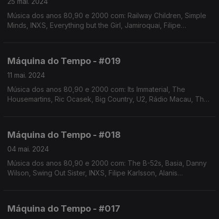
25 mai. 2024
Música dos anos 80,90 e 2000 com: Railway Children, Simple
Minds, INXS, Everything but the Girl, Jamiroquai, Filipe
Karlsson, Simply Red, Saint Etienne, Danny Wilson, Capitão
Fausto, Pet Shop Boys, entre outros
Máquina do Tempo - #019
11 mai. 2024
Música dos anos 80,90 e 2000 com: Its Immaterial, The
Housemartins, Ric Ocasek, Big Country, U2, Rádio Macau, The
Mission, Capitão Fausto, Men at Work.
Máquina do Tempo - #018
04 mai. 2024
Música dos anos 80,90 e 2000 com: The B-52s, Basia, Danny
Wilson, Swing Out Sister, INXS, Filipe Karlsson, Alanis
Morissette, Jamiroquai, Moby, Morcheeba, Rapaz Ego.
Máquina do Tempo - #017