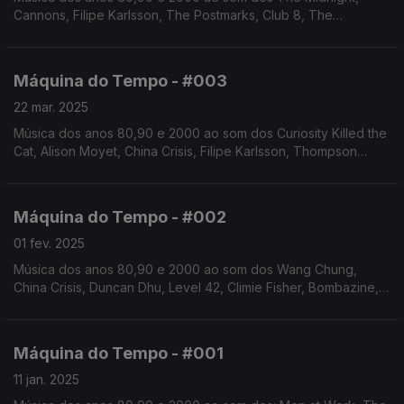
Cannons, Filipe Karlsson, The Postmarks, Club 8, The
Cardigans, Keren Ann, Coralie Clément, Vanessa Paradis, Rita
Lee. Autoria e apresentação de Augusto Fernandes
Máquina do Tempo - #003
22 mar. 2025
Música dos anos 80,90 e 2000 ao som dos Curiosity Killed the
Cat, Alison Moyet, China Crisis, Filipe Karlsson, Thompson
Twins, OMD, Propaganda, New Order, The Cure. Autoria e
apresentação de Augusto Fernandes
Máquina do Tempo - #002
01 fev. 2025
Música dos anos 80,90 e 2000 ao som dos Wang Chung,
China Crisis, Duncan Dhu, Level 42, Climie Fisher, Bombazine,
OMD, ABC, Viktor Lazlo, Basia. Autoria e apresentação de
Augusto Fernandes
Máquina do Tempo - #001
11 jan. 2025