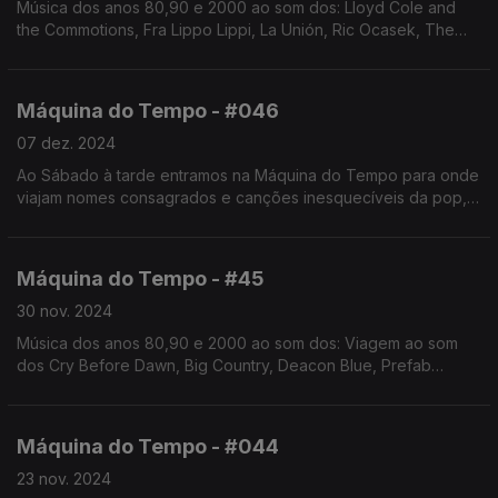
Música dos anos 80,90 e 2000 ao som dos: Lloyd Cole and
the Commotions, Fra Lippo Lippi, La Unión, Ric Ocasek, The
Silencers, Prefab Sprout, entre outros. Autoria e apresentação
de Augusto Fernandes
Máquina do Tempo - #046
07 dez. 2024
Ao Sábado à tarde entramos na Máquina do Tempo para onde
viajam nomes consagrados e canções inesquecíveis da pop,
numa seleção que recupera clássicos. Autoria e apresentação
de Augusto Fernandes
Máquina do Tempo - #45
30 nov. 2024
Música dos anos 80,90 e 2000 ao som dos: Viagem ao som
dos Cry Before Dawn, Big Country, Deacon Blue, Prefab
Sprout, Cocteau Twins, Lloyd Cole, entre outros. Autoria e
apresentação de Augusto Fernandes
Máquina do Tempo - #044
23 nov. 2024