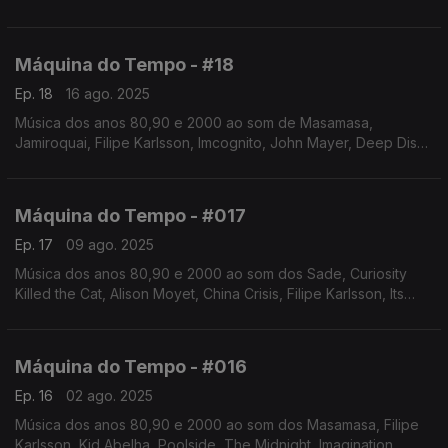
Silencers, Aztec Camera, UB40, Presuntos Implicados,entre
vários. Autoria e apresentação de Augusto Fernandes
Máquina do Tempo - #18
Ep. 18
16 ago. 2025
Música dos anos 80,90 e 2000 ao som de Masamasa,
Jamiroquai, Filipe Karlsson, Imcognito, John Mayer, Deep Dish,
Brigitte Bardot, Ghostly Kisses, Matt Bianco,entre outros.Autoria
e apresentação de Augusto Fernandes
Máquina do Tempo - #017
Ep. 17
09 ago. 2025
Música dos anos 80,90 e 2000 ao som dos Sade, Curiosity
Killed the Cat, Alison Moyet, China Crisis, Filipe Karlsson, Its
Immaterial, Talking Heads, New Order entre outros.Autoria e
apresentação de Augusto Fernandes
Máquina do Tempo - #016
Ep. 16
02 ago. 2025
Música dos anos 80,90 e 2000 ao som dos Masamasa, Filipe
Karlsson, Kid Abelha, Poolside, The Midnight, Imagination,