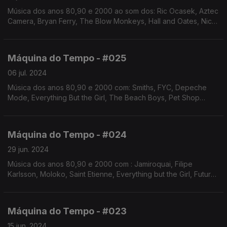
Música dos anos 80,90 e 2000 ao som dos: Ric Ocasek, Aztec
Camera, Bryan Ferry, The Blow Monkeys, Hall and Oates, Nick
Kamen, Seal, Jamiroquai, Zoom, Jáfumega, Fools Garden, The
Psychedelic Furs, entre outros
Máquina do Tempo - #025
06 jul. 2024
Música dos anos 80,90 e 2000 com: Smiths, FYC, Depeche
Mode, Everything But the Girl, The Beach Boys, Pet Shop
Boys, Kim Wilde, Stevie, Bangles, Peter Murphy, entre outros
Máquina do Tempo - #024
29 jun. 2024
Música dos anos 80,90 e 2000 com : Jamiroquai, Filipe
Karlsson, Moloko, Saint Etienne, Everything but the Girl, Future
Islands com Debbie Harry, Dusty Springfield, Bryan Ferry,
Zoom, Madonna, entre outros
Máquina do Tempo - #023
15 jun. 2024