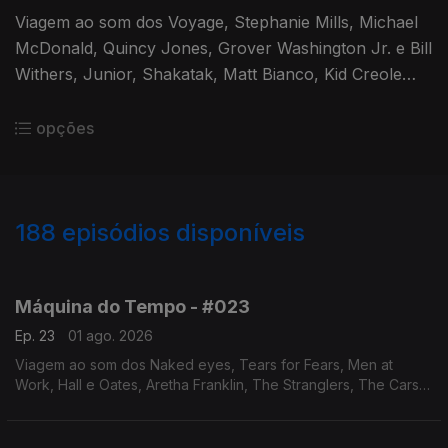
Viagem ao som dos Voyage, Stephanie Mills, Michael
McDonald, Quincy Jones, Grover Washington Jr. e Bill
Withers, Junior, Shakatak, Matt Bianco, Kid Creole
and the Coconuts, The Mavericks. Autoria e
apresentação de Augusto Fernandes.
opções
188
episódios disponíveis
928212
898913
869150
846319
807913
787864
766958
747456
727795
710229
Máquina do Tempo - #023
Ep. 23
01 ago. 2026
Viagem ao som dos Naked eyes, Tears for Fears, Men at
Work, Hall e Oates, Aretha Franklin, The Stranglers, The Cars,
Alison Moyet, Simply Red, Filipe Karlsson,entre outros.Autoria e
apresentação de Augusto Fernandes