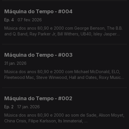
Autoria e apresentação de Augusto Fernandes
Máquina do Tempo - #004
Ep. 4
07 fev. 2026
Música dos anos 80,90 e 2000 com George Benson, The B.B.
and Q. Band, Ray Parker Jr, Bill Withers, UB40, Isley Jasper
Isley, The Human League, Janet Jackson, entre vários.Autoria
e apresentação de Augusto Fernandes
Máquina do Tempo - #003
31 jan. 2026
Música dos anos 80,90 e 2000 com Michael McDonald, ELO,
Fleetwood Mac, Steve Winwood, Hall and Oates, Roxy Music,
Christopher Cross, Phill Collins entre outros. Autoria e
apresentação de Augusto Fernandes
Máquina do Tempo - #002
Ep. 2
17 jan. 2026
Música dos anos 80,90 e 2000 ao som de Sade, Alison Moyet,
China Crisis, Filipe Karlsson, Its Immaterial,
Talking Heads, New Order, Depeche Mode, Marvin Gaye, Billie