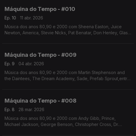
Máquina do Tempo - #010
Ep. 10
11 abr. 2026
Música dos anos 80,90 e 2000 com Sheena Easton, Juice
Newton, America, Stevie NIcks, Pat Benatar, Don Henley, Glass
Tiger, Deacon Blue, Cannons, She and Him. Autoria e
apresentação de Augusto Fernandes
Máquina do Tempo - #009
Ep. 9
04 abr. 2026
Música dos anos 80,90 e 2000 com Martin Stephenson and
the Daintees, The Dream Academy, Sade, Prefab Sprout,entre
outros. Autoria e apresentação de Augusto Fernandes
Máquina do Tempo - #008
Ep. 8
28 mar. 2026
Música dos anos 80,90 e 2000 com Andy Gibb, Prince,
Michael Jackson, George Benson, Christopher Cross, Dr.
Hook, Chris Rea, Madonna, Da Chick, Jamiroquai, Saint