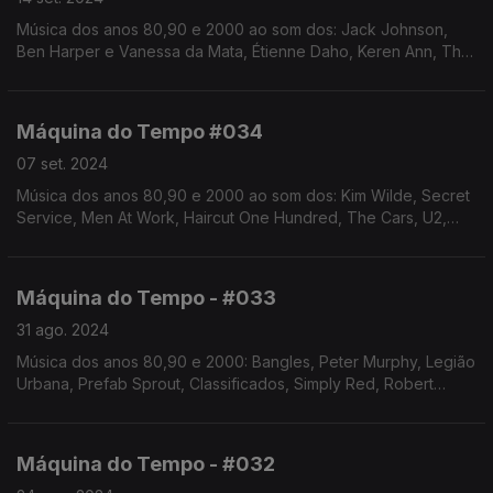
Música dos anos 80,90 e 2000 ao som dos: Jack Johnson,
Ben Harper e Vanessa da Mata, Étienne Daho, Keren Ann, The
Cranberries, Everything but the Girl, Wet Wet Wet, Clã, Capitão
Fausto, The Big Dish, entre outros
Máquina do Tempo #034
07 set. 2024
Música dos anos 80,90 e 2000 ao som dos: Kim Wilde, Secret
Service, Men At Work, Haircut One Hundred, The Cars, U2,
Everything but the Girl, Heróis do Mar, The Smiths, The The,
Rádio Macau, entre outros
Máquina do Tempo - #033
31 ago. 2024
Música dos anos 80,90 e 2000: Bangles, Peter Murphy, Legião
Urbana, Prefab Sprout, Classificados, Simply Red, Robert
Palmer, The Style Council, Matt Bianco entre outros
Máquina do Tempo - #032