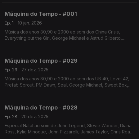
Eilish. Autoria e apresentação de Augusto Fernandes
Máquina do Tempo - #001
Ep. 1
10 jan. 2026
Música dos anos 80,90 e 2000 ao som dos China Crisis,
Everything but the Girl, George Michael e Astrud Gilberto,
Martin Stephenson and the Daintees entre outros. Autoria e
apresentação de Augusto Fernandes
Máquina do Tempo - #029
Ep. 29
27 dez. 2025
Música dos anos 80,90 e 2000 ao som dos UB 40, Level 42,
Prefab Sprout, PM Dawn, Seal, George Michael, Sweet Box,
AIR, Moby, Cannons, Depeche Mode. Autoria e apresentação
de Augusto Fernandes
Máquina do Tempo - #028
Ep. 28
20 dez. 2025
Especial Natal ao som de John Legend, Stevie Wonder, Diana
Ross, Kylie Minogue, John Pizzarelli, James Taylor, Chris Rea,
Papik, e Ely Bruna, Rod Stewart e Michael Bublé, Seal. Autoria