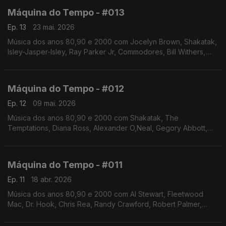
Máquina do Tempo - #013
Ep. 13
23 mai. 2026
Música dos anos 80,90 e 2000 com Jocelyn Brown, Shakatak,
Isley-Jasper-Isley, Ray Parker Jr, Commodores, Bill Withers,
entre outros.Autoria e apresentação de Augusto Fernandes
Máquina do Tempo - #012
Ep. 12
09 mai. 2026
Música dos anos 80,90 e 2000 com Shakatak, The
Temptations, Diana Ross, Alexander O,Neal, Gegory Abbott,
Sade, Simply Red, Tiina Turner, Masamasa, Brigitte Bardot.
Autoria e apresentação de Augusto Fernandes
Máquina do Tempo - #011
Ep. 11
18 abr. 2026
Música dos anos 80,90 e 2000 com Al Stewart, Fleetwood
Mac, Dr. Hook, Chris Rea, Randy Crawford, Robert Palmer,
Matthew Wilder, George Benson,entre outros.Autoria e
apresentação de Augusto Fernandes