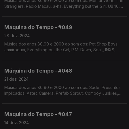
Música dos anos 80,90 e 2000 ao som dos: Men at Work, The
Stranglers, Rádio Macau, a-ha, Everything but the Girl, UB40,
Jack Johnson, Youth Group, entre outros. Autoria e
apresentação de Augusto Fernandes
Máquina do Tempo - #049
28 dez. 2024
Música dos anos 80,90 e 2000 ao som dos: Pet Shop Boys,
Jamiroquai, Everything but the Girl, P.M. Dawn, Seal,, INXS,
John Mayer, Sting, Kid Abelha, Resistência. Autoria e
apresentação de Augusto Fernandes
Máquina do Tempo - #048
21 dez. 2024
Música dos anos 80,90 e 2000 ao som dos: Sade, Presuntos
Implicados, Aztec Camera, Prefab Sprout, Comboy Junkies,
Seal, Perpétua, Future Islands, Bombazine, Kylie Minogue.
Autoria e apresentação de Augusto Fernandes
Máquina do Tempo - #047
14 dez. 2024