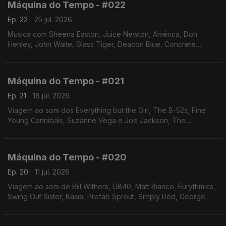
Máquina do Tempo - #022
Ep. 22
25 jul. 2026
Música com Sheena Easton, Juice Newton, América, Don
Henley, John Waite, Glass Tiger, Deacon Blue, Concrete
Blonde, Depeche Mode, Everything but the Girl,
Jamiroquai.Autoria e apresentação de Augusto Fernandes
Máquina do Tempo - #021
Ep. 21
18 jul. 2026
Viagem ao som dos Everything but the Girl, The B-52s, Fine
Young Cannibals, Suzanne Vega e Joe Jackson, The
Housemartins, Curiosity Killed the Cat,entre outros.Autoria e
apresentação de Augusto Fernandes
Máquina do Tempo - #020
Ep. 20
11 jul. 2026
Viagem ao som de Bill Withers, UB40, Matt Bianco, Eurythmics,
Swing Out Sister, Basia, Prefab Sprout, Simply Red, George
Michael, Michael Jackson, Rod Stewart. Autoria e
apresentação de Augusto Fernandes