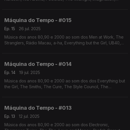
Cannons, New Order, Alison Moyet, Eurythmics ,entre
outros.Autoria e apresentação de Augusto Fernandes
Máquina do Tempo - #015
Ep. 15
26 jul. 2025
Música dos anos 80,90 e 2000 ao som dos Men at Work, The
Stranglers, Rádio Macau, a-ha, Everything but the Girl, UB40,
Jack Johnson, Youth Group, Vanessa da Mata,entre outros.
Autoria e apresentação de Augusto Fernandes
Máquina do Tempo - #014
Ep. 14
19 jul. 2025
Música dos anos 80,90 e 2000 ao som dos dos Everything but
the Girl, The Smiths, The Cure, The Style Council, The
Stranglers, Suzanne Vega, Frente, Simple Minds, entre
outros.Autoria e apresentação de Augusto Fernandes
Máquina do Tempo - #013
Ep. 13
12 jul. 2025
Música dos anos 80,90 e 2000 ao som dos Electronic,