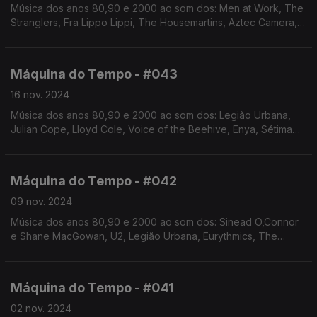
Música dos anos 80,90 e 2000 ao som dos: Men at Work, The
Stranglers, Fra Lippo Lippi, The Housemartins, Aztec Camera,
GNR, Alison Moyet, a-ha,entre outros. Autoria e apresentação
de Augusto Fernandes
Máquina do Tempo - #043
16 nov. 2024
Música dos anos 80,90 e 2000 ao som dos: Legião Urbana,
Julian Cope, Lloyd Cole, Voice of the Beehive, Enya, Sétima
Legião, OMD, The Pretenders, entre outros. Autoria e
apresentação de Augusto Fernandes
Máquina do Tempo - #042
09 nov. 2024
Música dos anos 80,90 e 2000 ao som dos: Sinead O,Connor
e Shane MacGowan, U2, Legião Urbana, Eurythmics, The
Smiths, Alison Moyet, The The , Simple Minds, Ban, entre
outros. Autoria e apresentação de Augusto Fernandes
Máquina do Tempo - #041
02 nov. 2024