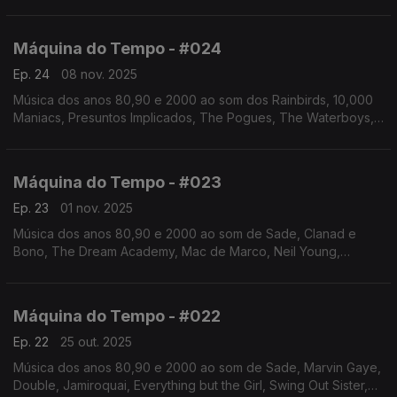
Bob Dylan, Bryan Ferry, Sade, Simply Red, Roberta Flack,
entre outros.Autoria e apresentação Augusto Fernandes
Máquina do Tempo - #024
Ep. 24
08 nov. 2025
Música dos anos 80,90 e 2000 ao som dos Rainbirds, 10,000
Maniacs, Presuntos Implicados, The Pogues, The Waterboys,
The Housemartins, Bonnie Raitt,entre outros. Autoria e
apresentação de Augusto Fernandes
Máquina do Tempo - #023
Ep. 23
01 nov. 2025
Música dos anos 80,90 e 2000 ao som de Sade, Clanad e
Bono, The Dream Academy, Mac de Marco, Neil Young,
Cowboy Junkies, Sétima Legião, Enya, Seal, entre
outros.Autoria e apresentação de Augusto Fernandes
Máquina do Tempo - #022
Ep. 22
25 out. 2025
Música dos anos 80,90 e 2000 ao som de Sade, Marvin Gaye,
Double, Jamiroquai, Everything but the Girl, Swing Out Sister,