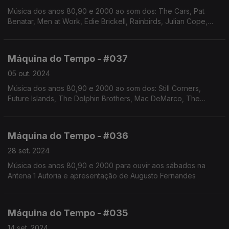
Música dos anos 80,90 e 2000 ao som dos: The Cars, Pat
Benatar, Men at Work, Edie Brickell, Rainbirds, Julian Cope,
The Sundays, Sétima Legião, U2, Capitão Fausto. Autoria e
apresentação de Augusto Fernandes
Máquina do Tempo - #037
05 out. 2024
Música dos anos 80,90 e 2000 ao som dos: Still Corners,
Future Islands, The Dolphin Brothers, Mac DeMarco, The
Smiths, Madredeus, Beach House, entre outros. Autoria e
apresentação de Augusto Fernandes
Máquina do Tempo - #036
28 set. 2024
Música dos anos 80,90 e 2000 para ouvir aos sábados na
Antena 1 Autoria e apresentação de Augusto Fernandes
Máquina do Tempo - #035
14 set. 2024