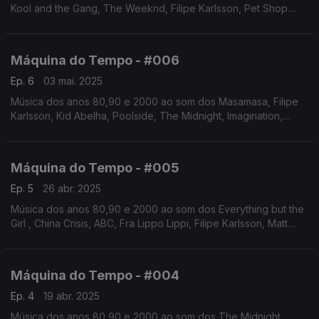
Kool and the Gang, The Weeknd, Filipe Karlsson, Pet Shop
Boys, L´Impératrice, Masamasa, Cannons, Expensive Soul,
Brigitte bardot
Máquina do Tempo - #006
Ep. 6
03 mai. 2025
Música dos anos 80,90 e 2000 ao som dos Masamasa, Filipe
Karlsson, Kid Abelha, Poolside, The Midnight, Imagination,
Cannons, Deep Dish, Heróis do Mar, Depeche Mode. Autoria e
apresentação de Augusto Fernandes
Máquina do Tempo - #005
Ep. 5
26 abr. 2025
Música dos anos 80,90 e 2000 ao som dos Everything but the
Girl , China Crisis, ABC, Fra Lippo Lippi, Filipe Karlsson, Matt
Bianco, Brigitte Bardot, entre outros. Autoria e apresentação
de Augusto Fernandes
Máquina do Tempo - #004
Ep. 4
19 abr. 2025
Música dos anos 80,90 e 2000 ao som dos The Midnight,