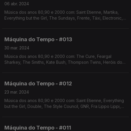
06 abr. 2024
Música dos anos 80,90 e 2000 com: Saint Etienne, Martika,
Everything but the Girl, The Sundays, Frente, Táxi, Electronic,
INXS, George Michael, William Pitt, The Style Council, Seal,
Trevor Horn, Márcia, entre outros
Máquina do Tempo - #013
30 mar. 2024
Música dos anos 80,90 e 2000 com: The Cure, Feargal
Sharkey, The Smiths, Kate Bush, Thompson Twins, Heróis do
Mar, Paul Hardcastle, The Adventures, Eurythmics, Fra Lippo
Lippi, Simply Red, entre outros
Máquina do Tempo - #012
23 mar. 2024
Música dos anos 80,90 e 2000 com: Saint Etienne, Everything
but the Girl, Double, The Style Council, GNR, Fra Lippo Lippi,
Spandau Ballet, Bananarama, Heróis do Mar, Papik, Incognito,
Jamiroquai, Nu Genea, entre outros
Máquina do Tempo - #011