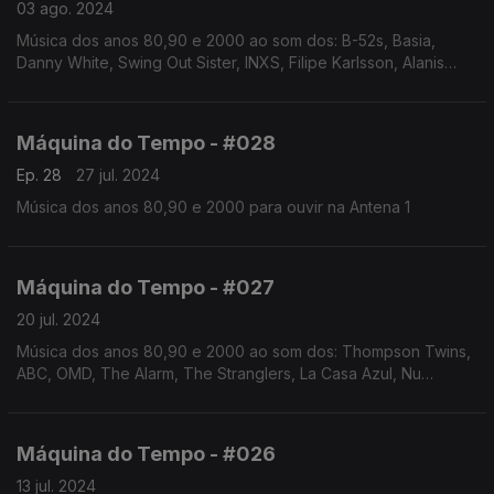
03 ago. 2024
Música dos anos 80,90 e 2000 ao som dos: B-52s, Basia,
Danny White, Swing Out Sister, INXS, Filipe Karlsson, Alanis
Morissette, Moby, Morcheeba, Rapaz Ego, The Farm,
Icehouse, Hall and Oates, Bryan Ferry, entre outros
Máquina do Tempo - #028
Ep. 28
27 jul. 2024
Música dos anos 80,90 e 2000 para ouvir na Antena 1
Máquina do Tempo - #027
20 jul. 2024
Música dos anos 80,90 e 2000 ao som dos: Thompson Twins,
ABC, OMD, The Alarm, The Stranglers, La Casa Azul, Nu
Genea, Matt Bianco, Erasure, Brigitte Bardot, Talking Heads,
Matthew Wilder, Heróis do Mar, entre outros
Máquina do Tempo - #026
13 jul. 2024