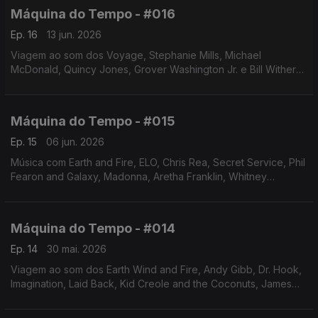
Máquina do Tempo - #016
Ep. 16
13 jun. 2026
Viagem ao som dos Voyage, Stephanie Mills, Michael
McDonald, Quincy Jones, Grover Washington Jr. e Bill Withers,
Junior, Shakatak, Matt Bianco, Kid Creole and the Coconuts,
The Mavericks. Autoria e apresentação de Augusto Fernandes.
Máquina do Tempo - #015
Ep. 15
06 jun. 2026
Música com Earth and Fire, ELO, Chris Rea, Secret Service, Phil
Fearon and Galaxy, Madonna, Aretha Franklin, Whitney
Houston, Santana, Alexander O,Neal, Dusty Springfield. Autoria
e apresentação de Augusto Fernandes.
Máquina do Tempo - #014
Ep. 14
30 mai. 2026
Viagem ao som dos Earth Wind and Fire, Andy Gibb, Dr. Hook,
Imagination, Laid Back, Kid Creole and the Coconuts, James
Ingram e Michael McDonald, Santana,entre outros.Autoria e
apresentação de Augusto Fernandes