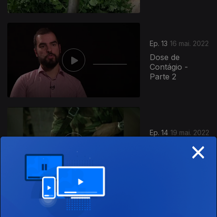
Ep. 13
16 mai. 2022
Dose de
Contágio -
Parte 2
Ep. 14
19 mai. 2022
×
A Construção
de um País
Ep. 16