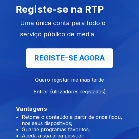
26 mai. 2022
Registe-se na RTP
Prova de
Obstáculos
Uma única conta para todo o
serviço público de media
REGISTE-SE AGORA
Ep. 17
16 jun. 2022
Ciberataque
Quero registar-me mais tarde
Entrar (utilizadores registados)
Ep. 15
23 jun. 2022
Vantagens
Viver Com 700
Retome o conteúdo a partir de onde ficou,
Euros
nos seus dispositivos;
Guarde programas favoritos;
Aceda à sua área pessoal;