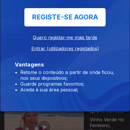
REGISTE-SE AGORA
Ep. 6
12 abr. 2022
Quero registar-me mais tarde
Entrar (utilizadores registados)
604706
Ep. 5
07 abr. 2022
O Sabor da
Vantagens
Ucrânia; A
Retome o conteúdo a partir de onde ficou,
Viagem;
nos seus dispositivos;
Portugal,
Guarde programas favoritos;
Amamos-te; O
Aceda à sua área pessoal;
Fotógrafo de
Kharkiv;...
Ep. 4
14 mar. 2022
Vinho Verde no
Feminino,