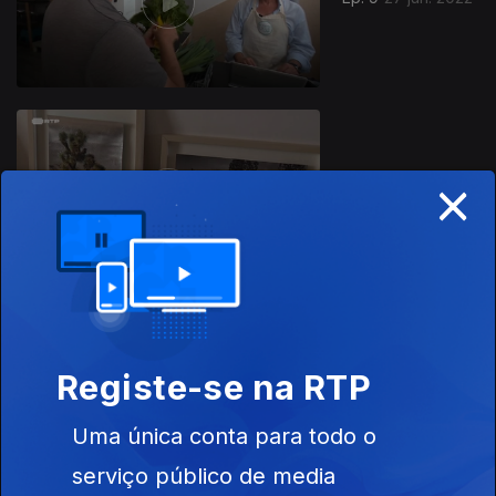
×
Ep. 8
13 jun. 2022
Ep. 7
02 mai. 2022
Notícias
Bússola; O
Registe-se na RTP
Campo é a
Minha Casa; O
Uma única conta para todo o
Menino da
Estrelas
serviço público de media