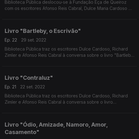
Biblioteca Pública deslocou-se à Fundação Eça de Queiroz
com os escritores Afonso Reis Cabral, Dulce Maria Cardoso e
Richard Zimler para mais uma conversa, desta vez sobre o
livro "O Mandarim" de Eça de Queiroz
Livro "Bartleby, o Escrivão"
Ep. 22
29 set. 2022
Biblioteca Pública traz os escritores Dulce Cardoso, Richard
Zimler e Afonso Reis Cabral à conversa sobre o livro "Bartleby,
o Escrivão" do escritor americano Herman Melville
Livro "Contraluz"
Ep. 21
22 set. 2022
Biblioteca Pública traz os escritores Dulce Cardoso, Richard
Zimler e Afonso Reis Cabral à conversa sobre o livro
"Contraluz" da escritora Rachel Cusk
Livro "Ódio, Amizade, Namoro, Amor,
Casamento"