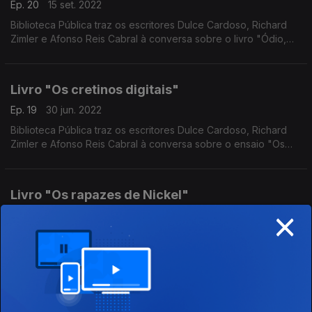
Ep. 20
15 set. 2022
Biblioteca Pública traz os escritores Dulce Cardoso, Richard
Zimler e Afonso Reis Cabral à conversa sobre o livro "Ódio,
Amizade, Namoro, Amor, Casamento" da escritora e prémio
Nobel Alice Munro
Livro "Os cretinos digitais"
Ep. 19
30 jun. 2022
Biblioteca Pública traz os escritores Dulce Cardoso, Richard
Zimler e Afonso Reis Cabral à conversa sobre o ensaio "Os
Cretinos digitais" do neurocientista Michel Desmurget
Livro "Os rapazes de Nickel"
×
Ep. 18
23 jun. 2022
Biblioteca Pública traz os escritores Dulce Cardoso, Richard
Zimler e Afonso Reis Cabral à conversa sobre o livro "Os
Rapazes de Nickel" do escritor Colson Whitehead
Livro "A Paixão Segundo G:H"