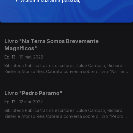
Aceda à sua área pessoal;
Ep. 14
26 mai. 2022
Biblioteca Pública traz os escritores Dulce Cardoso, Richard
Zimler e Afonso Reis Cabral à conversa sobre o livro
"Memórias do subterrâneo" do escritor Fiódor Dostoiévski
Livro "Na Terra Somos Brevemente
Magníficos"
Ep. 13
19 mai. 2022
Biblioteca Pública traz os escritores Dulce Cardoso, Richard
Zimler e Afonso Reis Cabral à conversa sobre o livro "Na Terra
Somos Brevemente Magníficos" do escritor Ocean Vuong
Livro "Pedro Páramo"
Ep. 12
12 mai. 2022
Biblioteca Pública traz os escritores Dulce Cardoso, Richard
Zimler e Afonso Reis Cabral à conversa sobre o livro "Pedro
Páramo" do escritor Juan Rulfo