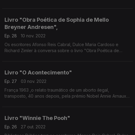
do escritor brasileiro Miltom Hatoum
Livro "Obra Poética de Sophia de Mello
Breyner Andresen",
Ep. 28
10 nov. 2022
Os escritores Afonso Reis Cabral, Dulce Maria Cardoso e
Richard Zimler à conversa sobre o livro "Obra Poética de
Sophia de Mello Breyner Andresen"
Livro "O Acontecimento"
Ep. 27
03 nov. 2022
França 1963 ,o relato traumático de um aborto ilegal,
transposto, 40 anos depois, pela prémio Nobel Annie Arnaux,
para o romance "O Acontecimento"
Livro "Winnie The Pooh"
Ep. 26
27 out. 2022