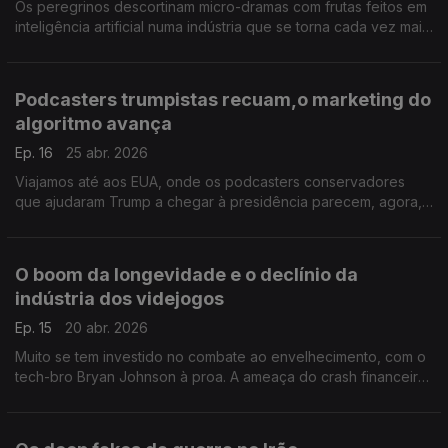
Os peregrinos descortinam micro-dramas com frutas feitos em
inteligência artificial numa indústria que se torna cada vez mais
cara, assim como o manifesto tecno-bélico da empresa
Palantir.
Podcasters trumpistas recuam,o marketing do
algoritmo avança
Ep. 16
25 abr. 2026
Viajamos até aos EUA, onde os podcasters conservadores
que ajudaram Trump a chegar à presidência parecem, agora,
indignados, e olhamos para os Geese, banda que alcançou um
sucesso repentino através dos algoritmos.
O boom da longevidade e o declínio da
indústria dos videjogos
Ep. 15
20 abr. 2026
Muito se tem investido no combate ao envelhecimento, com o
tech-bro Bryan Johnson à proa. A ameaça do crash financeiro
chega aos videojogos, e o Mythos traz novos medos ao
mundo digital.