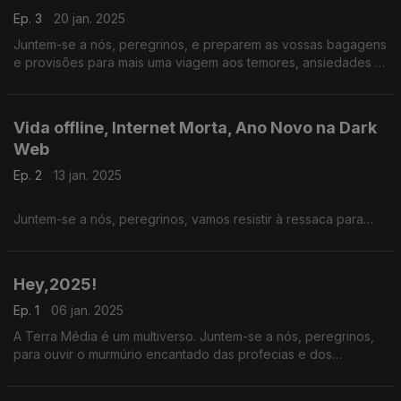
Ep. 3
20 jan. 2025
Juntem-se a nós, peregrinos, e preparem as vossas bagagens
e provisões para mais uma viagem aos temores, ansiedades e
aos muitos delírios que tanto divertem quanto assombram… a
Terra Média.
Vida offline, Internet Morta, Ano Novo na Dark
Web
Ep. 2
13 jan. 2025
Juntem-se a nós, peregrinos, vamos resistir à ressaca para
enfrentar os ventos cortantes, as tempestades inclementes e
as vagas destruidoras que, nestes primeiros dias do ano, tanto
fustigam…a Terra Média.
Hey,2025!
Ep. 1
06 jan. 2025
A Terra Média é um multiverso. Juntem-se a nós, peregrinos,
para ouvir o murmúrio encantado das profecias e dos
presságios para este ano da graça de 2025… na TERRA
MÉDIA.