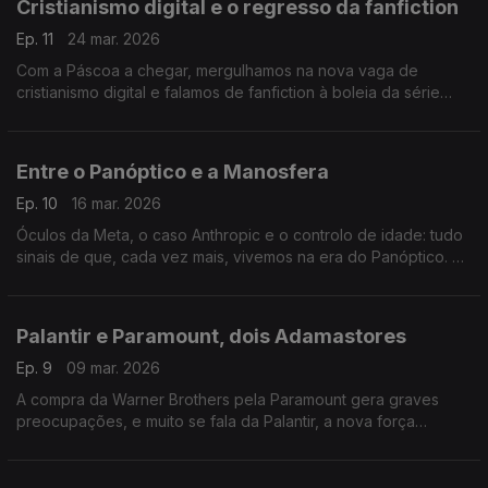
Cristianismo digital e o regresso da fanfiction
Ep. 11
24 mar. 2026
Com a Páscoa a chegar, mergulhamos na nova vaga de
cristianismo digital e falamos de fanfiction à boleia da série
Heated Rivalry.
Entre o Panóptico e a Manosfera
Ep. 10
16 mar. 2026
Óculos da Meta, o caso Anthropic e o controlo de idade: tudo
sinais de que, cada vez mais, vivemos na era do Panóptico. À
boleia do novo documentário de Louis Theroux, entramos por
dentro da manosfera.
Palantir e Paramount, dois Adamastores
Ep. 9
09 mar. 2026
A compra da Warner Brothers pela Paramount gera graves
preocupações, e muito se fala da Palantir, a nova força
secreta da ICE.