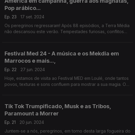
América em campanha, guerra aos magnatas,
Pop arábico...
Ep. 23
17 set. 2024
Os peregrinos regressaram! Após 88 episódios, a Terra Média
não descansou este verão. Tempestades furiosas, conflitos
épicos e conspirações dominaram. Juntem-se a nós para um
banquete que renove as energias!
Festival Med 24 - A música e os Mekdia em
Marrocos e mais...,
Ep. 22
27 jun. 2024
Hoje, estamos de visita ao Festival MED em Loulé, onde tantos
povos, texturas e sons confluem para mostrar a sua magia. O
Festival faz 20 anos e tem Marrocos como país convidado.
Tik Tok Trumpificado, Musk e as Tribos,
Paramount a Morrer
Ep. 21
20 jun. 2024
Juntem-se a nós, peregrinos, em torno desta larga fogueira do