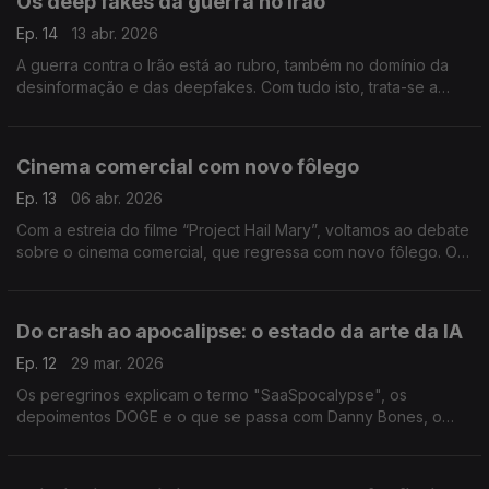
Os deep fakes da guerra no Irão
Ep. 14
13 abr. 2026
A guerra contra o Irão está ao rubro, também no domínio da
desinformação e das deepfakes. Com tudo isto, trata-se a
guerra como um autêntico videojogo, especialmente do lado
norte-americano.
Cinema comercial com novo fôlego
Ep. 13
06 abr. 2026
Com a estreia do filme “Project Hail Mary”, voltamos ao debate
sobre o cinema comercial, que regressa com novo fôlego. O
julgamento à META e Google abre novos precedentes no
mundo digital.
Do crash ao apocalipse: o estado da arte da IA
Ep. 12
29 mar. 2026
Os peregrinos explicam o termo "SaaSpocalypse", os
depoimentos DOGE e o que se passa com Danny Bones, o
rapper que não existe.