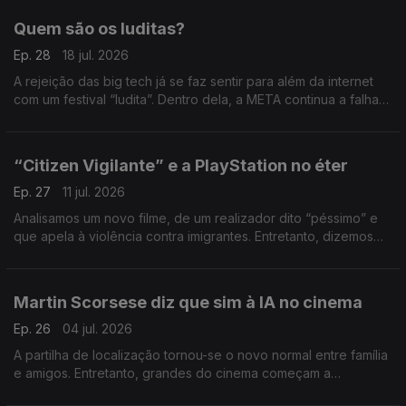
Quem são os luditas?
Ep. 28
18 jul. 2026
A rejeição das big tech já se faz sentir para além da internet
com um festival “ludita”. Dentro dela, a META continua a falhar
o alvo.
“Citizen Vigilante” e a PlayStation no éter
Ep. 27
11 jul. 2026
Analisamos um novo filme, de um realizador dito “péssimo” e
que apela à violência contra imigrantes. Entretanto, dizemos
adeus aos discos físicos da PlayStation.
Martin Scorsese diz que sim à IA no cinema
Ep. 26
04 jul. 2026
A partilha de localização tornou-se o novo normal entre família
e amigos. Entretanto, grandes do cinema começam a
normalizar o uso de ferramentas na IA.