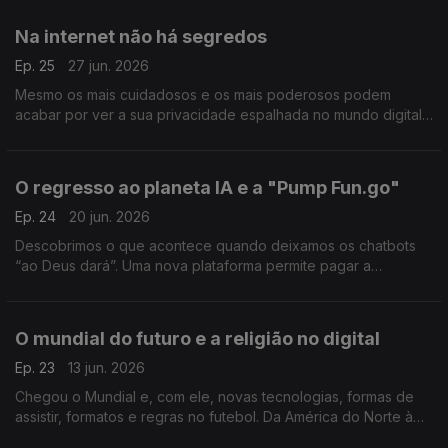
Na internet não há segredos
Ep. 25
27 jun. 2026
Mesmo os mais cuidadosos e os mais poderosos podem
acabar por ver a sua privacidade espalhada no mundo digital.
Ainda neste episódio, uma viagem às terras longínquas do
TikTok.
O regresso ao planeta IA e a "Pump Fun.go"
Ep. 24
20 jun. 2026
Descobrimos o que acontece quando deixamos os chatbots
“ao Deus dará”. Uma nova plataforma permite pagar a
terceiros para fazer "tudo e mais alguma coisa".
O mundial do futuro e a religião no digital
Ep. 23
13 jun. 2026
Chegou o Mundial e, com ele, novas tecnologias, formas de
assistir, formatos e regras no futebol. Da América do Norte à
do Sul, acompanhamos também o fenómeno dos evangélicos