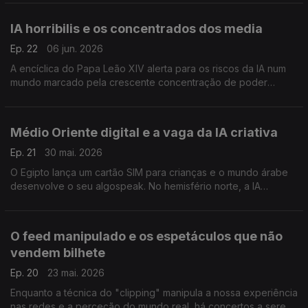
digitais.
IA horribilis e os concentrados dos media
Ep. 22
06 jun. 2026
A encíclica do Papa Leão XIV alerta para os riscos da IA num
mundo marcado pela crescente concentração de poder
tecnológico.
Médio Oriente digital e a vaga da IA criativa
Ep. 21
30 mai. 2026
O Egipto lança um cartão SIM para crianças e o mundo árabe
desenvolve o seu algospeak. No hemisfério norte, a IA
expande-se e uma vaga criativa nasce, sobretudo, nas redes
sociais.
O feed manipulado e os espetáculos que não
vendem bilhete
Ep. 20
23 mai. 2026
Enquanto a técnica do "clipping" manipula a nossa experiência
nas redes e a perceção do mundo real, há concertos a serem