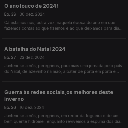
O ano louco de 2024!
Ep. 38
30 dez. 2024
Cá estamos nós, outra vez, naquela época do ano em que
fazemos contas ao que fizemos e ao que deixámos para dias
melhores. As promessas por realizar, os sonhos por
concretizar… mais um prorama Terra Média.
A batalha do Natal 2024
Ep. 37
23 dez. 2024
Juntem-se a nós, peregrinos, para mais uma jornada pelo país
do Natal, de azevinho na mão, a bater de porta em porta e
com a barriga sempre cheia, em busca da magia e do encanto.
Guerra às redes sociais,os melhores deste
inverno
Ep. 36
16 dez. 2024
Juntem-se a nós, peregrinos, em redor da fogueira e de um
bem quente hidromel, enquanto revivemos a espuma dos dias
e nos tentamos abstrair do ruído de fundo das tantas batalhas