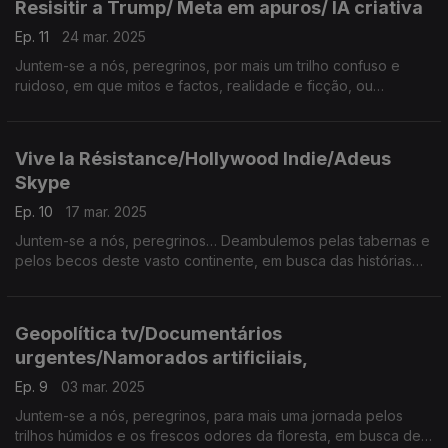
Resisitir a Trump/ Meta em apuros/ IA criativa
Ep. 11
24 mar. 2025
Juntem-se a nós, peregrinos, por mais um trilho confuso e
ruidoso, em que mitos e factos, realidade e ficção, ou
verdade e mentira se confundem, complicando o traçado
geral...da Terra Média.
Vive la Résistance/Hollywood Indie/Adeus
Skype
Ep. 10
17 mar. 2025
Juntem-se a nós, peregrinos… Deambulemos pelas tabernas e
pelos becos deste vasto continente, em busca das histórias
que fazem, mas também desfazem… a Terra Média.
Geopolítica tv/Documentários
urgentes/Namorados artificiiais,
Ep. 9
03 mar. 2025
Juntem-se a nós, peregrinos, para mais uma jornada pelos
trilhos húmidos e os frescos odores da floresta, em busca de