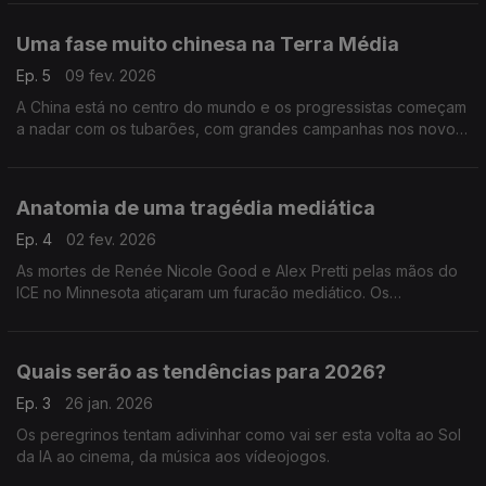
Uma fase muito chinesa na Terra Média
Ep. 5
09 fev. 2026
A China está no centro do mundo e os progressistas começam
a nadar com os tubarões, com grandes campanhas nos novos
media.
Anatomia de uma tragédia mediática
Ep. 4
02 fev. 2026
As mortes de Renée Nicole Good e Alex Pretti pelas mãos do
ICE no Minnesota atiçaram um furacão mediático. Os
peregrinos analisam as várias dimensões da tragédia, da
cobertura às reações.
Quais serão as tendências para 2026?
Ep. 3
26 jan. 2026
Os peregrinos tentam adivinhar como vai ser esta volta ao Sol
da IA ao cinema, da música aos vídeojogos.