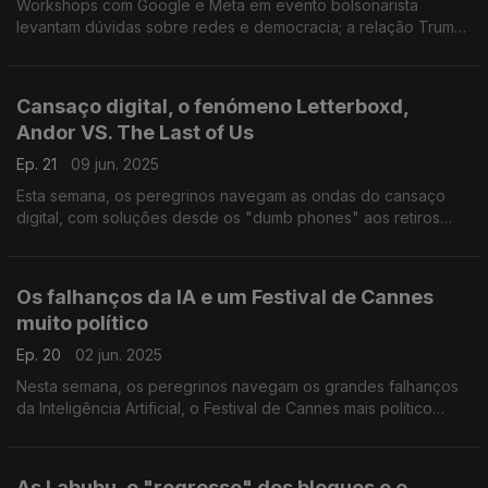
Workshops com Google e Meta em evento bolsonarista
levantam dúvidas sobre redes e democracia; a relação Trump-
Musk em destaque e o balanço do semestre no cinema de
Hollywood, entre fracassos e sucessos.
Cansaço digital, o fenómeno Letterboxd,
Andor VS. The Last of Us
Ep. 21
09 jun. 2025
Esta semana, os peregrinos navegam as ondas do cansaço
digital, com soluções desde os "dumb phones" aos retiros
offline. Fala-se ainda do fenómeno Letterboxd, diário
cinematográfico digital, das séries Andor e The Last of Us e de
uma Europa em dilema.
Os falhanços da IA e um Festival de Cannes
muito político
Ep. 20
02 jun. 2025
Nesta semana, os peregrinos navegam os grandes falhanços
da Inteligência Artificial, o Festival de Cannes mais político
desde 1968, e a carta de Brian Eno à Microsoft.
As Labubu, o "regresso" dos blogues e o