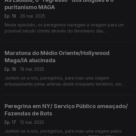
puritanismo MAGA
Ep. 19
26 mai. 2025
Neste episódio, os peregrinos navegam a viragem para um
possível século chinês através do fenómeno das
colecionáveis Labubu. Fala-se ainda do fenómeno do
Substack e das newsletters e a nova proposta para uma Lei da
Obscenidade nos EUA.
Maratona do Médio Oriente/Hollywood
Maga/IA alucinada
Ep. 18
19 mai. 2025
Juntem-se a nós, peregrinos, para mais uma viagem
entusiasmante pelas artérias deste irrequieto território, em
busca das narrativas que se vão fazendo e desfazendo… na
Terra Média.
Peregrina em NY/ Serviço Público ameaçado/
Fazendas de Bots
Ep. 17
12 mai. 2025
Juntem-se a nós, peregrinos, para mais uma viagem pelos