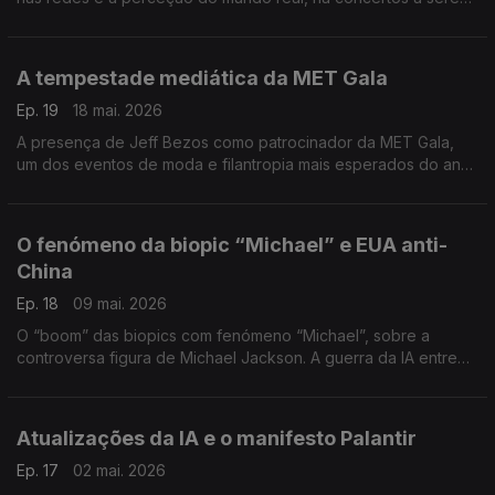
cancelados a torto e a direito: eis o fenómeno do Blue Dot
Fever.
A tempestade mediática da MET Gala
Ep. 19
18 mai. 2026
A presença de Jeff Bezos como patrocinador da MET Gala,
um dos eventos de moda e filantropia mais esperados do ano,
causou furor à porta de Central Park, com protestos anti-
Amazon e contra a fogueira de vaidades.
O fenómeno da biopic “Michael” e EUA anti-
China
Ep. 18
09 mai. 2026
O “boom” das biopics com fenómeno “Michael”, sobre a
controversa figura de Michael Jackson. A guerra da IA entre
os EUA e a China continua.
Atualizações da IA e o manifesto Palantir
Ep. 17
02 mai. 2026