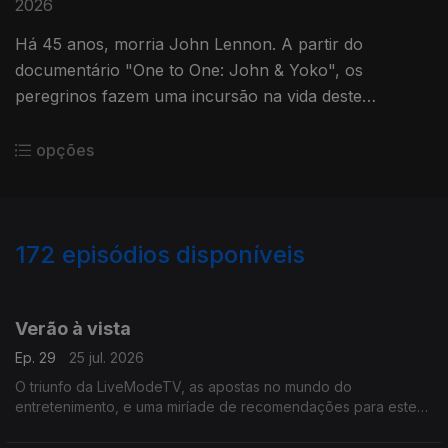
2026
Há 45 anos, morria John Lennon. A partir do
documentário "One to One: John & Yoko", os
peregrinos fazem uma incursão na vida deste
Visionário musical.
opções
172
episódios disponíveis
928302
908735
888190
855910
833439
814651
779508
754652
Verão à vista
Ep. 29
25 jul. 2026
O triunfo da LiveModeTV, as apostas no mundo do
entretenimento, e uma miríade de recomendações para este
verão.