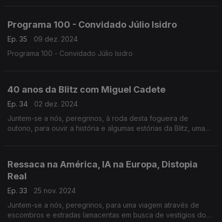
que se travam… na Terra Média.
Programa 100 - Convidado Júlio Isidro
Ep. 35
09 dez. 2024
Programa 100 - Convidado Júlio Isidro
40 anos da Blitz com Miguel Cadete
Ep. 34
02 dez. 2024
Juntem-se a nós, peregrinos, à roda desta fogueira de
outono, para ouvir a história e algumas estórias da Blitz, uma
chama acesa há 40 anos, neste vasto e magnífico território…
da Terra Média.
Ressaca na América, IA na Europa, Distopia
Real
Ep. 33
25 nov. 2024
Juntem-se a nós, peregrinos, para uma viagem através de
escombros e estradas lamacentas em busca de vestígios do