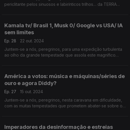
periclitante pelos sinuosos e labirínticos trilhos… da TERRA
MÉDIA.
Kamala tv/ Brasil 1, Musk 0/ Google vs USA/ IA
sem limites
Ep. 28
22 out. 2024
Juntem-se a nós, peregrinos, para uma expedição turbulenta
ao olho da grande tempestade que assola este magnífico
território a que chamamos…TERRA MÉDIA.
América a votos: música e máquinas/séries de
ouro e agora Diddy?
Ep. 27
15 out. 2024
Juntem-se a nós, peregrinos, nesta caravana em dificuldade,
com as muitas tempestades que prometem abater-se sobre os
grdndes céus… da Terra Média.
Imperadores da desinformação e estreias