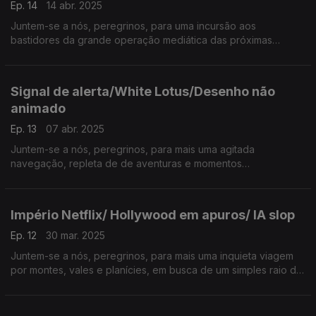
Ep. 14
14 abr. 2025
Juntem-se a nós, peregrinos, para uma incursão aos
bastidores da grande operação mediática das próximas
eleições legislativas, percorrendo os caminhos que conduzem
à noite que faz parar a grande maioria dos habitantes…
Signal de alerta/White Lotus/Desenho não
animado
Ep. 13
07 abr. 2025
Juntem-se a nós, peregrinos, para mais uma agitada
navegação, repleta de de aventuras e momentos
imprevisíveis, ao longo das costas sempre bravas…da TERRA
MÉDIA.
Império Netflix/ Hollywood em apuros/ IA slop
Ep. 12
30 mar. 2025
Juntem-se a nós, peregrinos, para mais uma inquieta viagem
por montes, vales e planícies, em busca de um simples raio de
sol que ilumine…a TERRA MÉDIA.