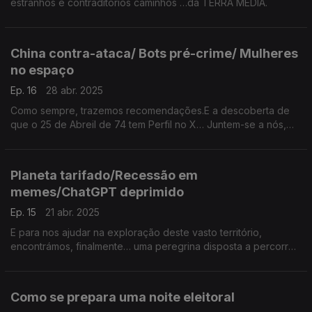
estranhos e contraditórios caminhos …da TERRA MÉDIA.
China contra-ataca/ Bots pré-crime/ Mulheres
no espaço
Ep. 16
28 abr. 2025
Como sempre, trazemos recomendações.E a descoberta de
que o 25 de Abreil de 74 tem Perfil no X… Juntem-se a nós,
peregrinos, na caravana que agora arranca, rumo ao futuro
que se aproxima… na TERRA MÉDIA.
Planeta tarifado/Recessão em
memes/ChatGPT deprimido
Ep. 15
21 abr. 2025
E para nos ajudar na exploração deste vasto território,
encontrámos, finalmente… uma peregrina disposta a percorrer
connosco os caminhos que atravessam este continente
mágico a que chamamos… Terra Média
Como se prepara uma noite eleitoral