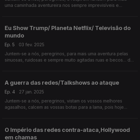
uma caminhada aventureira nos sempre imprevisíveis e
turbulentos caminhos… da Terra Média.
Eu Show Trump/ Planeta Netflix/ Televisão do
mundo
Ep. 5
03 fev. 2025
Juntem-se a nós, peregrinos, para mais uma aventura pelas
sinuosas, ruidosas e sempre muito agitadas ruas e becos… da
TERRA MÉDIA.
A guerra das redes/Talkshows ao ataque
Ep. 4
27 jan. 2025
Juntem-se a nós, peregrinos, vistam os vossos melhores
agasalhos, calcem as vossas botas para a lama, pois hoje
vamos percorrer as sinuosas ruas… da Terra Média.
O Império das redes contra-ataca,Hollywood
em chamas