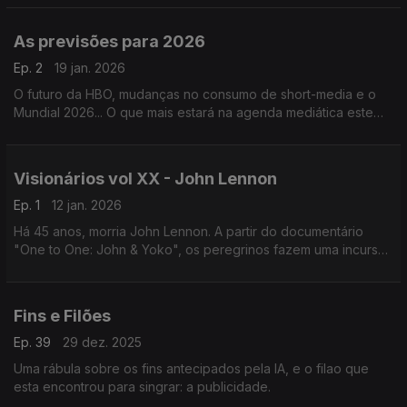
As previsões para 2026
Ep. 2
19 jan. 2026
O futuro da HBO, mudanças no consumo de short-media e o
Mundial 2026... O que mais estará na agenda mediática este
ano?
Visionários vol XX - John Lennon
Ep. 1
12 jan. 2026
Há 45 anos, morria John Lennon. A partir do documentário
"One to One: John & Yoko", os peregrinos fazem uma incursão
na vida deste Visionário musical.
Fins e Filões
Ep. 39
29 dez. 2025
Uma rábula sobre os fins antecipados pela IA, e o filao que
esta encontrou para singrar: a publicidade.