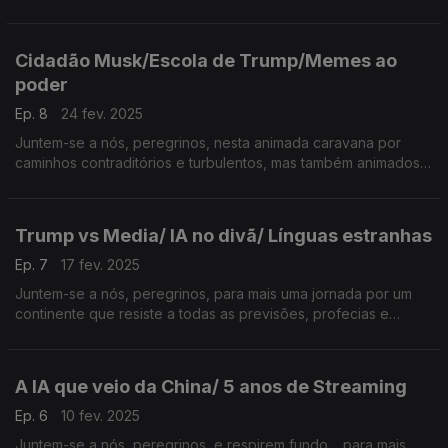
sinais que indiquem o regresso da primavera… à Terra Média
Cidadão Musk/Escola de Trump/Memes ao
poder
Ep. 8
24 fev. 2025
Juntem-se a nós, peregrinos, nesta animada caravana por
caminhos contraditórios e turbulentos, mas também animados e
esperançosos… da TERRA MÉDIA.
Trump vs Media/ IA no divã/ Línguas estranhas
Ep. 7
17 fev. 2025
Juntem-se a nós, peregrinos, para mais uma jornada por um
continente que resiste a todas as previsões, profecias e
certezas… a Terra Média.
A IA que veio da China/ 5 anos de Streaming
Ep. 6
10 fev. 2025
Juntem-se a nós, peregrinos, e respirem fundo… para mais