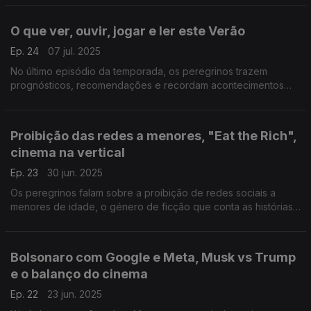
inteligência artificial.
O que ver, ouvir, jogar e ler este Verão
Ep. 24
07 jul. 2025
No último episódio da temporada, os peregrinos trazem
prognósticos, recomendações e recordam acontecimentos
históricos de Verões passados.
Proibição das redes a menores, "Eat the Rich",
cinema na vertical
Ep. 23
30 jun. 2025
Os peregrinos falam sobre a proibição de redes sociais a
menores de idade, o género de ficção que conta as histórias
dos multimilionários e o movimento "no buy" - não gastar, ou
não comprar.
Bolsonaro com Google e Meta, Musk vs Trump
e o balanço do cinema
Ep. 22
23 jun. 2025