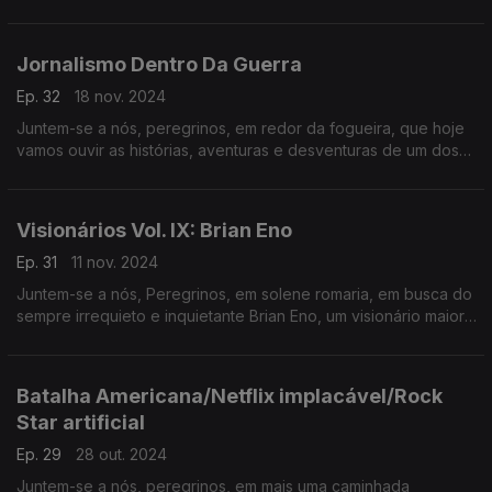
que já passou e um vislumbre do que se vai passar… na TERRA
MÉDIA.
Jornalismo Dentro Da Guerra
Ep. 32
18 nov. 2024
Juntem-se a nós, peregrinos, em redor da fogueira, que hoje
vamos ouvir as histórias, aventuras e desventuras de um dos
mais experientes e viajados arautos desta terra - António
Mateus.
Visionários Vol. IX: Brian Eno
Ep. 31
11 nov. 2024
Juntem-se a nós, Peregrinos, em solene romaria, em busca do
sempre irrequieto e inquietante Brian Eno, um visionário maior…
da TERRA MÉDIA.
Batalha Americana/Netflix implacável/Rock
Star artificial
Ep. 29
28 out. 2024
Juntem-se a nós, peregrinos, em mais uma caminhada