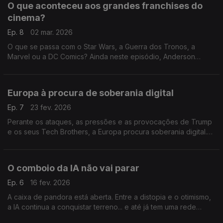
O que aconteceu aos grandes franchises do
cinema?
Ep. 8
02 mar. 2026
O que se passa com o Star Wars, a Guerra dos Tronos, a
Marvel ou a DC Comics? Ainda neste episódio, Anderson
Cooper deixa o mítico "60 Minutes" e Colbert chateia-se com
a casa mãe: só pode ser crise na CBS.
Europa à procura de soberania digital
Ep. 7
23 fev. 2026
Perante os ataques, as pressões e as provocações de Trump
e os seus Tech Brothers, a Europa procura soberania digital.
No TikTok, conteúdos relacionados com os Jogos Olímpicos
de Inverno têm marcado as últimas semanas.
O comboio da IA não vai parar
Ep. 6
16 fev. 2026
A caixa de pandora está aberta. Entre a distopia e o otimismo,
a IA continua a conquistar terreno... e até já tem uma rede
social.