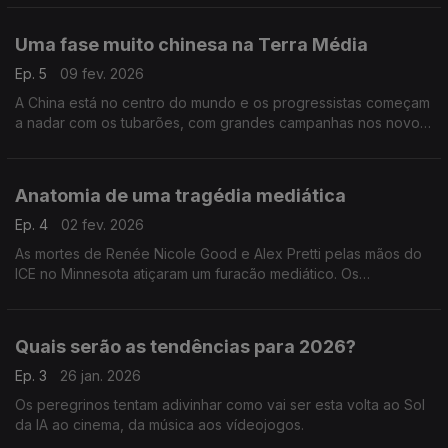
Uma fase muito chinesa na Terra Média
Ep. 5
09 fev. 2026
A China está no centro do mundo e os progressistas começam
a nadar com os tubarões, com grandes campanhas nos novos
media.
Anatomia de uma tragédia mediática
Ep. 4
02 fev. 2026
As mortes de Renée Nicole Good e Alex Pretti pelas mãos do
ICE no Minnesota atiçaram um furacão mediático. Os
peregrinos analisam as várias dimensões da tragédia, da
cobertura às reações.
Quais serão as tendências para 2026?
Ep. 3
26 jan. 2026
Os peregrinos tentam adivinhar como vai ser esta volta ao Sol
da IA ao cinema, da música aos vídeojogos.