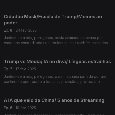
sinais que indiquem o regresso da primavera… à Terra Média
Cidadão Musk/Escola de Trump/Memes ao
poder
Ep. 8
24 fev. 2025
Juntem-se a nós, peregrinos, nesta animada caravana por
caminhos contraditórios e turbulentos, mas também animados e
esperançosos… da TERRA MÉDIA.
Trump vs Media/ IA no divã/ Línguas estranhas
Ep. 7
17 fev. 2025
Juntem-se a nós, peregrinos, para mais uma jornada por um
continente que resiste a todas as previsões, profecias e
certezas… a Terra Média.
A IA que veio da China/ 5 anos de Streaming
Ep. 6
10 fev. 2025