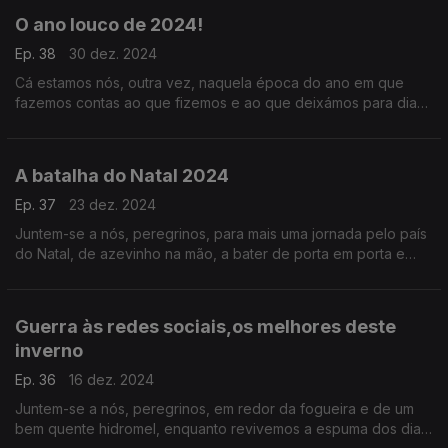
O ano louco de 2024!
Ep. 38
30 dez. 2024
Cá estamos nós, outra vez, naquela época do ano em que
fazemos contas ao que fizemos e ao que deixámos para dias
melhores. As promessas por realizar, os sonhos por
concretizar… mais um prorama Terra Média.
A batalha do Natal 2024
Ep. 37
23 dez. 2024
Juntem-se a nós, peregrinos, para mais uma jornada pelo país
do Natal, de azevinho na mão, a bater de porta em porta e
com a barriga sempre cheia, em busca da magia e do encanto.
Guerra às redes sociais,os melhores deste
inverno
Ep. 36
16 dez. 2024
Juntem-se a nós, peregrinos, em redor da fogueira e de um
bem quente hidromel, enquanto revivemos a espuma dos dias