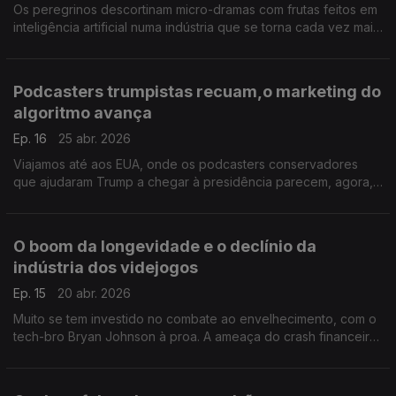
Os peregrinos descortinam micro-dramas com frutas feitos em
inteligência artificial numa indústria que se torna cada vez mais
cara, assim como o manifesto tecno-bélico da empresa
Palantir.
Podcasters trumpistas recuam,o marketing do
algoritmo avança
Ep. 16
25 abr. 2026
Viajamos até aos EUA, onde os podcasters conservadores
que ajudaram Trump a chegar à presidência parecem, agora,
indignados, e olhamos para os Geese, banda que alcançou um
sucesso repentino através dos algoritmos.
O boom da longevidade e o declínio da
indústria dos videjogos
Ep. 15
20 abr. 2026
Muito se tem investido no combate ao envelhecimento, com o
tech-bro Bryan Johnson à proa. A ameaça do crash financeiro
chega aos videojogos, e o Mythos traz novos medos ao
mundo digital.