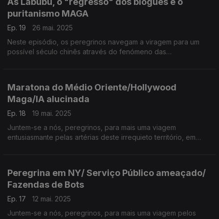
As Labubu, o "regresso" dos blogues e o
puritanismo MAGA
Ep. 19
26 mai. 2025
Neste episódio, os peregrinos navegam a viragem para um
possível século chinês através do fenómeno das
colecionáveis Labubu. Fala-se ainda do fenómeno do
Substack e das newsletters e a nova proposta para uma Lei da
Obscenidade nos EUA.
Maratona do Médio Oriente/Hollywood
Maga/IA alucinada
Ep. 18
19 mai. 2025
Juntem-se a nós, peregrinos, para mais uma viagem
entusiasmante pelas artérias deste irrequieto território, em
busca das narrativas que se vão fazendo e desfazendo… na
Terra Média.
Peregrina em NY/ Serviço Público ameaçado/
Fazendas de Bots
Ep. 17
12 mai. 2025
Juntem-se a nós, peregrinos, para mais uma viagem pelos