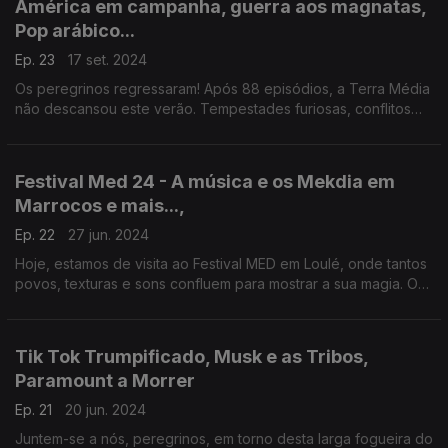
América em campanha, guerra aos magnatas,
Pop arábico...
Ep. 23
17 set. 2024
Os peregrinos regressaram! Após 88 episódios, a Terra Média
não descansou este verão. Tempestades furiosas, conflitos
épicos e conspirações dominaram. Juntem-se a nós para um
banquete que renove as energias!
Festival Med 24 - A música e os Mekdia em
Marrocos e mais...,
Ep. 22
27 jun. 2024
Hoje, estamos de visita ao Festival MED em Loulé, onde tantos
povos, texturas e sons confluem para mostrar a sua magia. O
Festival faz 20 anos e tem Marrocos como país convidado.
Tik Tok Trumpificado, Musk e as Tribos,
Paramount a Morrer
Ep. 21
20 jun. 2024
Juntem-se a nós, peregrinos, em torno desta larga fogueira do