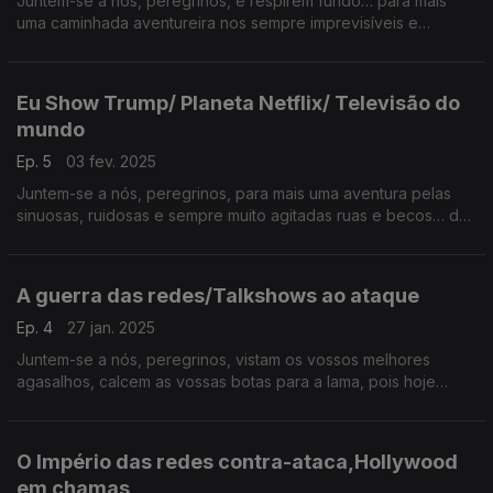
Juntem-se a nós, peregrinos, e respirem fundo… para mais
uma caminhada aventureira nos sempre imprevisíveis e
turbulentos caminhos… da Terra Média.
Eu Show Trump/ Planeta Netflix/ Televisão do
mundo
Ep. 5
03 fev. 2025
Juntem-se a nós, peregrinos, para mais uma aventura pelas
sinuosas, ruidosas e sempre muito agitadas ruas e becos… da
TERRA MÉDIA.
A guerra das redes/Talkshows ao ataque
Ep. 4
27 jan. 2025
Juntem-se a nós, peregrinos, vistam os vossos melhores
agasalhos, calcem as vossas botas para a lama, pois hoje
vamos percorrer as sinuosas ruas… da Terra Média.
O Império das redes contra-ataca,Hollywood
em chamas