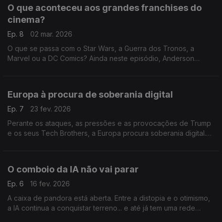
O que aconteceu aos grandes franchises do
cinema?
Ep. 8
02 mar. 2026
O que se passa com o Star Wars, a Guerra dos Tronos, a
Marvel ou a DC Comics? Ainda neste episódio, Anderson
Cooper deixa o mítico "60 Minutes" e Colbert chateia-se com
a casa mãe: só pode ser crise na CBS.
Europa à procura de soberania digital
Ep. 7
23 fev. 2026
Perante os ataques, as pressões e as provocações de Trump
e os seus Tech Brothers, a Europa procura soberania digital.
No TikTok, conteúdos relacionados com os Jogos Olímpicos
de Inverno têm marcado as últimas semanas.
O comboio da IA não vai parar
Ep. 6
16 fev. 2026
A caixa de pandora está aberta. Entre a distopia e o otimismo,
a IA continua a conquistar terreno... e até já tem uma rede
social.