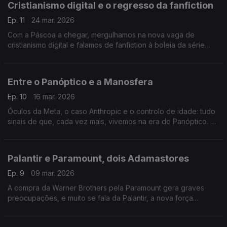
Cristianismo digital e o regresso da fanfiction
Ep. 11
24 mar. 2026
Com a Páscoa a chegar, mergulhamos na nova vaga de
cristianismo digital e falamos de fanfiction à boleia da série
Heated Rivalry.
Entre o Panóptico e a Manosfera
Ep. 10
16 mar. 2026
Óculos da Meta, o caso Anthropic e o controlo de idade: tudo
sinais de que, cada vez mais, vivemos na era do Panóptico. À
boleia do novo documentário de Louis Theroux, entramos por
dentro da manosfera.
Palantir e Paramount, dois Adamastores
Ep. 9
09 mar. 2026
A compra da Warner Brothers pela Paramount gera graves
preocupações, e muito se fala da Palantir, a nova força
secreta da ICE.