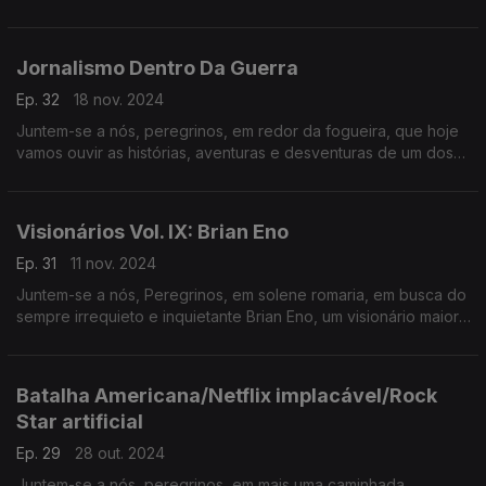
que já passou e um vislumbre do que se vai passar… na TERRA
MÉDIA.
Jornalismo Dentro Da Guerra
Ep. 32
18 nov. 2024
Juntem-se a nós, peregrinos, em redor da fogueira, que hoje
vamos ouvir as histórias, aventuras e desventuras de um dos
mais experientes e viajados arautos desta terra - António
Mateus.
Visionários Vol. IX: Brian Eno
Ep. 31
11 nov. 2024
Juntem-se a nós, Peregrinos, em solene romaria, em busca do
sempre irrequieto e inquietante Brian Eno, um visionário maior…
da TERRA MÉDIA.
Batalha Americana/Netflix implacável/Rock
Star artificial
Ep. 29
28 out. 2024
Juntem-se a nós, peregrinos, em mais uma caminhada