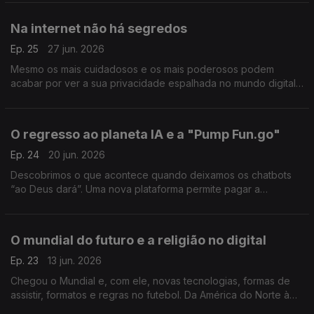
Na internet não há segredos
Ep. 25
27 jun. 2026
Mesmo os mais cuidadosos e os mais poderosos podem
acabar por ver a sua privacidade espalhada no mundo digital.
Ainda neste episódio, uma viagem às terras longínquas do
TikTok.
O regresso ao planeta IA e a "Pump Fun.go"
Ep. 24
20 jun. 2026
Descobrimos o que acontece quando deixamos os chatbots
“ao Deus dará”. Uma nova plataforma permite pagar a
terceiros para fazer "tudo e mais alguma coisa".
O mundial do futuro e a religião no digital
Ep. 23
13 jun. 2026
Chegou o Mundial e, com ele, novas tecnologias, formas de
assistir, formatos e regras no futebol. Da América do Norte à
do Sul, acompanhamos também o fenómeno dos evangélicos