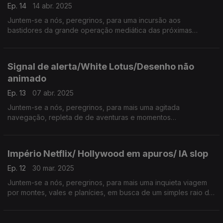
Ep. 14
14 abr. 2025
Juntem-se a nós, peregrinos, para uma incursão aos
bastidores da grande operação mediática das próximas
eleições legislativas, percorrendo os caminhos que conduzem
à noite que faz parar a grande maioria dos habitantes…
Signal de alerta/White Lotus/Desenho não
animado
Ep. 13
07 abr. 2025
Juntem-se a nós, peregrinos, para mais uma agitada
navegação, repleta de de aventuras e momentos
imprevisíveis, ao longo das costas sempre bravas…da TERRA
MÉDIA.
Império Netflix/ Hollywood em apuros/ IA slop
Ep. 12
30 mar. 2025
Juntem-se a nós, peregrinos, para mais uma inquieta viagem
por montes, vales e planícies, em busca de um simples raio de
sol que ilumine…a TERRA MÉDIA.