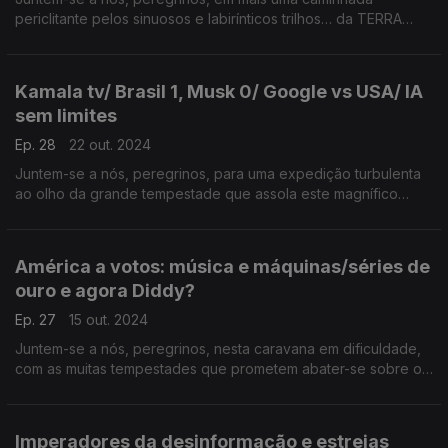
periclitante pelos sinuosos e labirínticos trilhos… da TERRA
MÉDIA.
Kamala tv/ Brasil 1, Musk 0/ Google vs USA/ IA
sem limites
Ep. 28
22 out. 2024
Juntem-se a nós, peregrinos, para uma expedição turbulenta
ao olho da grande tempestade que assola este magnífico
território a que chamamos…TERRA MÉDIA.
América a votos: música e máquinas/séries de
ouro e agora Diddy?
Ep. 27
15 out. 2024
Juntem-se a nós, peregrinos, nesta caravana em dificuldade,
com as muitas tempestades que prometem abater-se sobre os
grdndes céus… da Terra Média.
Imperadores da desinformação e estreias