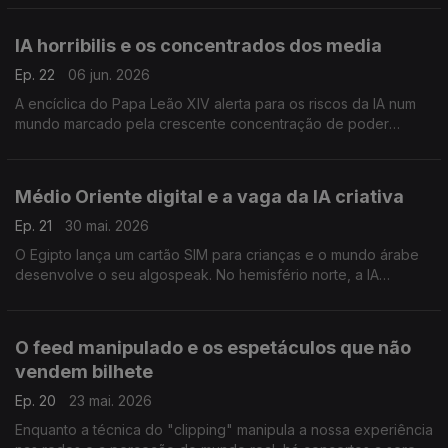
digitais.
IA horribilis e os concentrados dos media
Ep. 22
06 jun. 2026
A encíclica do Papa Leão XIV alerta para os riscos da IA num
mundo marcado pela crescente concentração de poder
tecnológico.
Médio Oriente digital e a vaga da IA criativa
Ep. 21
30 mai. 2026
O Egipto lança um cartão SIM para crianças e o mundo árabe
desenvolve o seu algospeak. No hemisfério norte, a IA
expande-se e uma vaga criativa nasce, sobretudo, nas redes
sociais.
O feed manipulado e os espetáculos que não
vendem bilhete
Ep. 20
23 mai. 2026
Enquanto a técnica do "clipping" manipula a nossa experiência