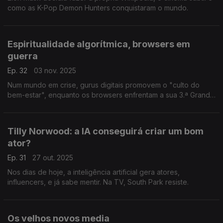
como as K-Pop Demon Hunters conquistaram o mundo.
Espiritualidade algorítmica, browsers em
guerra
Ep. 32
03 nov. 2025
Num mundo em crise, gurus digitais promovem o "culto do
bem-estar", enquanto os browsers enfrentam a sua 3.ª Grande
Guerra.
Tilly Norwood: a IA conseguirá criar um bom
ator?
Ep. 31
27 out. 2025
Nos dias de hoje, a inteligência artificial gera atores,
influencers, e já sabe mentir. Na TV, South Park resiste.
Os velhos novos media