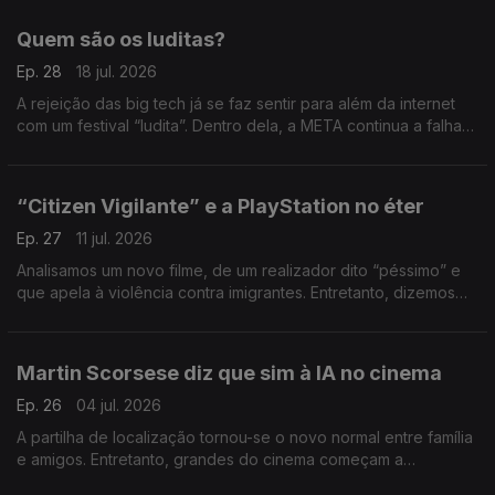
Quem são os luditas?
Ep. 28
18 jul. 2026
A rejeição das big tech já se faz sentir para além da internet
com um festival “ludita”. Dentro dela, a META continua a falhar
o alvo.
“Citizen Vigilante” e a PlayStation no éter
Ep. 27
11 jul. 2026
Analisamos um novo filme, de um realizador dito “péssimo” e
que apela à violência contra imigrantes. Entretanto, dizemos
adeus aos discos físicos da PlayStation.
Martin Scorsese diz que sim à IA no cinema
Ep. 26
04 jul. 2026
A partilha de localização tornou-se o novo normal entre família
e amigos. Entretanto, grandes do cinema começam a
normalizar o uso de ferramentas na IA.