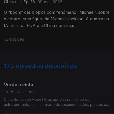
China
|
Ep. 18
09 mai. 2026
O “boom” das biopics com fenómeno “Michael”, sobre
a controversa figura de Michael Jackson. A guerra da
IA entre os EUA e a China continua.
opções
172
episódios disponíveis
928302
908735
888190
855910
833439
814651
779508
754652
Verão à vista
Ep. 29
25 jul. 2026
O triunfo da LiveModeTV, as apostas no mundo do
entretenimento, e uma miríade de recomendações para este
verão.