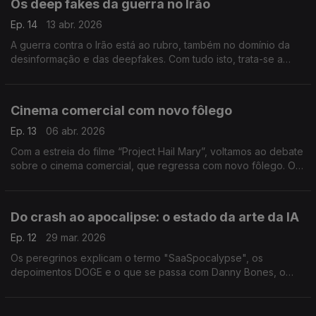
Os deep fakes da guerra no Irão
Ep. 14
13 abr. 2026
A guerra contra o Irão está ao rubro, também no domínio da
desinformação e das deepfakes. Com tudo isto, trata-se a
guerra como um autêntico videojogo, especialmente do lado
norte-americano.
Cinema comercial com novo fôlego
Ep. 13
06 abr. 2026
Com a estreia do filme “Project Hail Mary”, voltamos ao debate
sobre o cinema comercial, que regressa com novo fôlego. O
julgamento à META e Google abre novos precedentes no
mundo digital.
Do crash ao apocalipse: o estado da arte da IA
Ep. 12
29 mar. 2026
Os peregrinos explicam o termo "SaaSpocalypse", os
depoimentos DOGE e o que se passa com Danny Bones, o
rapper que não existe.