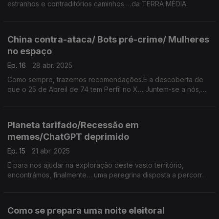
estranhos e contraditórios caminhos …da TERRA MÉDIA.
China contra-ataca/ Bots pré-crime/ Mulheres
no espaço
Ep. 16
28 abr. 2025
Como sempre, trazemos recomendações.E a descoberta de
que o 25 de Abreil de 74 tem Perfil no X… Juntem-se a nós,
peregrinos, na caravana que agora arranca, rumo ao futuro
que se aproxima… na TERRA MÉDIA.
Planeta tarifado/Recessão em
memes/ChatGPT deprimido
Ep. 15
21 abr. 2025
E para nos ajudar na exploração deste vasto território,
encontrámos, finalmente… uma peregrina disposta a percorrer
connosco os caminhos que atravessam este continente
mágico a que chamamos… Terra Média
Como se prepara uma noite eleitoral