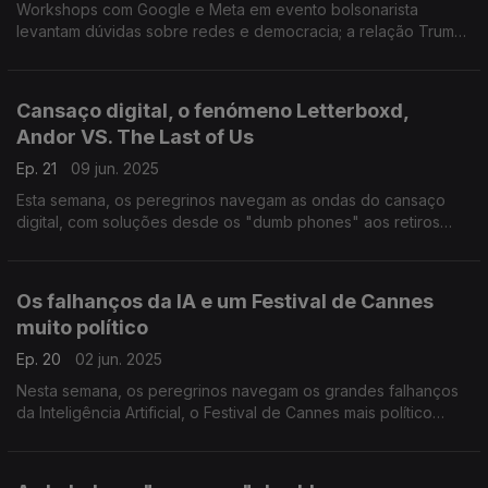
Workshops com Google e Meta em evento bolsonarista
levantam dúvidas sobre redes e democracia; a relação Trump-
Musk em destaque e o balanço do semestre no cinema de
Hollywood, entre fracassos e sucessos.
Cansaço digital, o fenómeno Letterboxd,
Andor VS. The Last of Us
Ep. 21
09 jun. 2025
Esta semana, os peregrinos navegam as ondas do cansaço
digital, com soluções desde os "dumb phones" aos retiros
offline. Fala-se ainda do fenómeno Letterboxd, diário
cinematográfico digital, das séries Andor e The Last of Us e de
uma Europa em dilema.
Os falhanços da IA e um Festival de Cannes
muito político
Ep. 20
02 jun. 2025
Nesta semana, os peregrinos navegam os grandes falhanços
da Inteligência Artificial, o Festival de Cannes mais político
desde 1968, e a carta de Brian Eno à Microsoft.