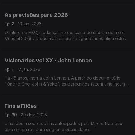
As previsões para 2026
Ep. 2
19 jan. 2026
O futuro da HBO, mudanças no consumo de short-media e o
Mundial 2026... O que mais estará na agenda mediática este
ano?
Visionários vol XX - John Lennon
Ep. 1
12 jan. 2026
Há 45 anos, morria John Lennon. A partir do documentário
"One to One: John & Yoko", os peregrinos fazem uma incursão
na vida deste Visionário musical.
Fins e Filões
Ep. 39
29 dez. 2025
Uma rábula sobre os fins antecipados pela IA, e o filao que
esta encontrou para singrar: a publicidade.