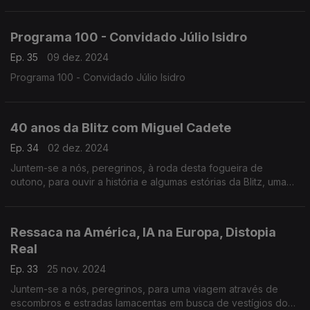
e nos tentamos abstrair do ruído de fundo das tantas batalhas
que se travam… na Terra Média.
Programa 100 - Convidado Júlio Isidro
Ep. 35
09 dez. 2024
Programa 100 - Convidado Júlio Isidro
40 anos da Blitz com Miguel Cadete
Ep. 34
02 dez. 2024
Juntem-se a nós, peregrinos, à roda desta fogueira de
outono, para ouvir a história e algumas estórias da Blitz, uma
chama acesa há 40 anos, neste vasto e magnífico território…
da Terra Média.
Ressaca na América, IA na Europa, Distopia
Real
Ep. 33
25 nov. 2024
Juntem-se a nós, peregrinos, para uma viagem através de
escombros e estradas lamacentas em busca de vestígios do