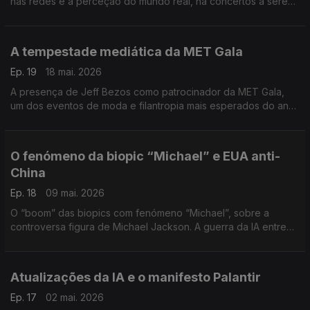
nas redes e a perceção do mundo real, há concertos a serem
cancelados a torto e a direito: eis o fenómeno do Blue Dot
Fever.
A tempestade mediática da MET Gala
Ep. 19
18 mai. 2026
A presença de Jeff Bezos como patrocinador da MET Gala,
um dos eventos de moda e filantropia mais esperados do ano,
causou furor à porta de Central Park, com protestos anti-
Amazon e contra a fogueira de vaidades.
O fenómeno da biopic “Michael” e EUA anti-
China
Ep. 18
09 mai. 2026
O “boom” das biopics com fenómeno “Michael”, sobre a
controversa figura de Michael Jackson. A guerra da IA entre
os EUA e a China continua.
Atualizações da IA e o manifesto Palantir
Ep. 17
02 mai. 2026