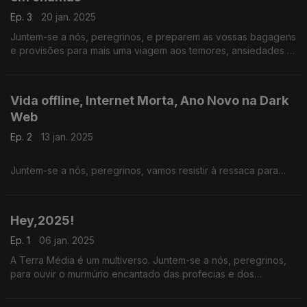
Ep. 3
20 jan. 2025
Juntem-se a nós, peregrinos, e preparem as vossas bagagens
e provisões para mais uma viagem aos temores, ansiedades e
aos muitos delírios que tanto divertem quanto assombram… a
Terra Média.
Vida offline, Internet Morta, Ano Novo na Dark
Web
Ep. 2
13 jan. 2025
Juntem-se a nós, peregrinos, vamos resistir à ressaca para
enfrentar os ventos cortantes, as tempestades inclementes e
as vagas destruidoras que, nestes primeiros dias do ano, tanto
fustigam…a Terra Média.
Hey,2025!
Ep. 1
06 jan. 2025
A Terra Média é um multiverso. Juntem-se a nós, peregrinos,
para ouvir o murmúrio encantado das profecias e dos
presságios para este ano da graça de 2025… na TERRA
MÉDIA.