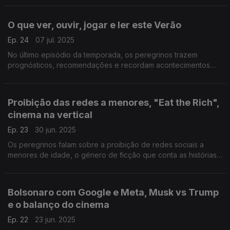
inteligência artificial.
O que ver, ouvir, jogar e ler este Verão
Ep. 24
07 jul. 2025
No último episódio da temporada, os peregrinos trazem
prognósticos, recomendações e recordam acontecimentos
históricos de Verões passados.
Proibição das redes a menores, "Eat the Rich",
cinema na vertical
Ep. 23
30 jun. 2025
Os peregrinos falam sobre a proibição de redes sociais a
menores de idade, o género de ficção que conta as histórias
dos multimilionários e o movimento "no buy" - não gastar, ou
não comprar.
Bolsonaro com Google e Meta, Musk vs Trump
e o balanço do cinema
Ep. 22
23 jun. 2025