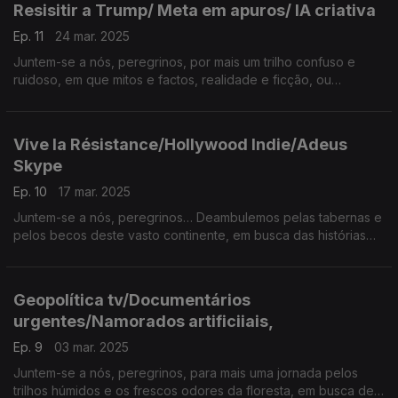
Resisitir a Trump/ Meta em apuros/ IA criativa
Ep. 11
24 mar. 2025
Juntem-se a nós, peregrinos, por mais um trilho confuso e
ruidoso, em que mitos e factos, realidade e ficção, ou
verdade e mentira se confundem, complicando o traçado
geral...da Terra Média.
Vive la Résistance/Hollywood Indie/Adeus
Skype
Ep. 10
17 mar. 2025
Juntem-se a nós, peregrinos… Deambulemos pelas tabernas e
pelos becos deste vasto continente, em busca das histórias
que fazem, mas também desfazem… a Terra Média.
Geopolítica tv/Documentários
urgentes/Namorados artificiiais,
Ep. 9
03 mar. 2025
Juntem-se a nós, peregrinos, para mais uma jornada pelos
trilhos húmidos e os frescos odores da floresta, em busca de