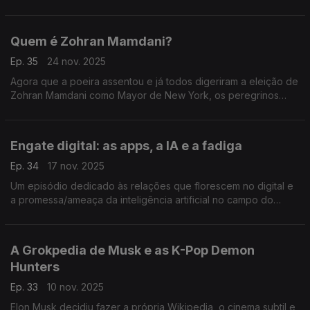
da TV Globo, cuja mais recente emissão versou sobre a prisão
de Bolsonaro.
Quem é Zohran Mamdani?
Ep. 35
24 nov. 2025
Agora que a poeira assentou e já todos digeriram a eleição de
Zohran Mamdani como Mayor de New York, os peregrinos
debruçam-se sobre uma campanha que apanhou todos de
surpresa.
Engate digital: as apps, a IA e a fadiga
Ep. 34
17 nov. 2025
Um episódio dedicado às relações que florescem no digital e
a promessa/ameaça da inteligência artificial no campo do
amor.
A Grokpedia de Musk e as K-Pop Demon
Hunters
Ep. 33
10 nov. 2025
Elon Musk decidiu fazer a própria Wikipedia, o cinema subtil e