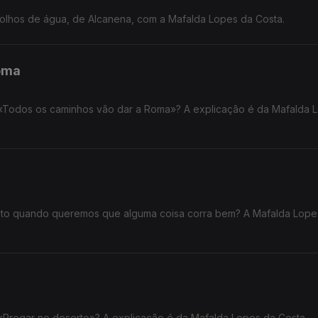
olhos de água, de Alcanena, com a Mafalda Lopes da Costa.
oma
 «Todos os caminhos vão dar a Roma»? A explicação é da Mafalda 
eto quando queremos que alguma coisa corra bem? A Mafalda Lope
 «Pregar no deserto»? A explicação é da Mafalda Lopes da Costa.