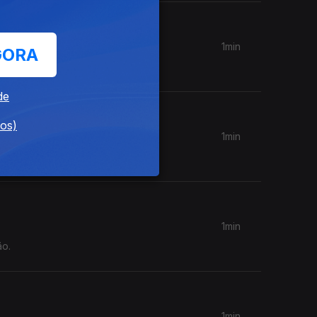
1min
GORA
ão.
de
dos)
1min
1min
ão.
1min