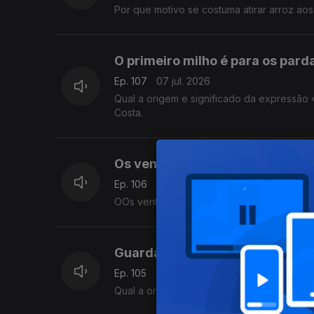
Por que motivo se costuma atirar arroz ao
O primeiro milho é para os parda
Ep. 107
07 jul. 2026
Qual a origem e significado da expressão 
Costa.
Os ventos na mitologia grega.
Ep. 106
06 jul. 2026
OOs ventos na mitologia grega. O que se d
Guarda suíça do Vaticano
Ep. 105
02 jul. 2026
Qual a origem da guarda suíça do Vatican