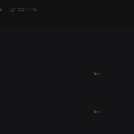
A
PARTILHA
1min
1min