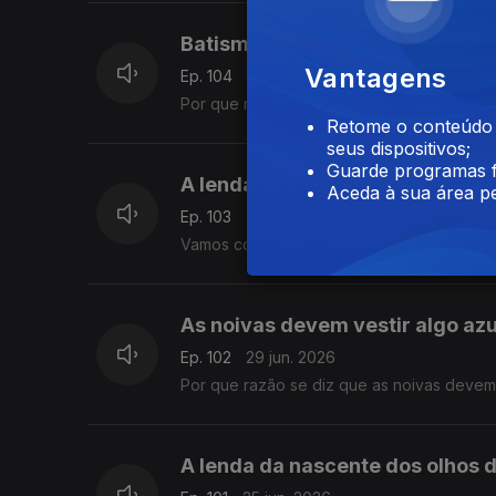
Batismo de navios
Vantagens
Ep. 104
01 jul. 2026
Por que razão se batizam os navios partin
Retome o conteúdo a
seus dispositivos;
Guarde programas f
A lenda de Loulé
Aceda à sua área pe
Ep. 103
30 jun. 2026
Vamos conhecer a lenda de Loulé contada
As noivas devem vestir algo azu
Ep. 102
29 jun. 2026
Por que razão se diz que as noivas devem 
A lenda da nascente dos olhos 