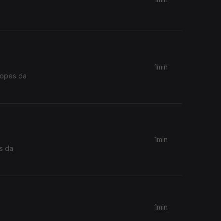
1min
Lopes da
1min
s da
1min