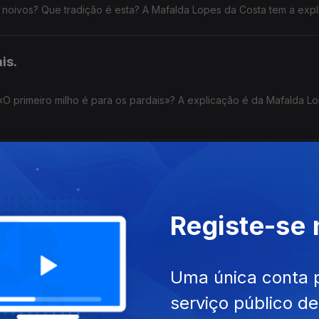
s noivos? Que tradição é esta? A Mafalda Lopes da Costa tem a expl
is.
«O primeiro milho é para os pardais»? A explicação é da Mafalda L
iz sobre isto? A Mafalda Lopes da Costa tem a explicação.
Registe-se
Uma única conta 
o? A explicação é da Mafalda Lopes da Costa.
serviço público d