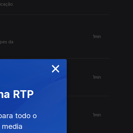
icação.
1min
opes da
×
1min
 na RTP
para todo o
1min
e media