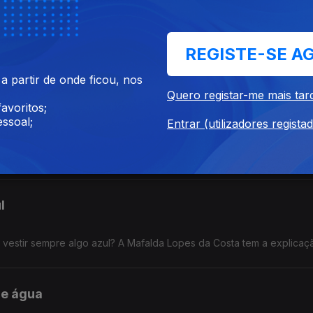
REGISTE-SE A
do uma garrafa no casco? A Mafalda Lopes da Costa tem a explicaç
 partir de onde ficou, nos
Quero registar-me mais tar
avoritos;
ssoal;
Entrar (utilizadores regista
 pela Mafalda Lopes da Costa.
l
vestir sempre algo azul? A Mafalda Lopes da Costa tem a explicaç
de água