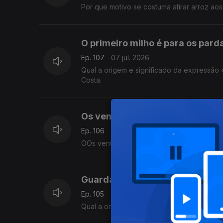
Por que motivo se costuma atirar arroz ao
O primeiro milho é para os parda
Ep. 107
07 jul. 2026
Qual a origem e significado da expressão 
Costa.
Os ventos na mitologia grega.
Ep. 106
06 jul. 2026
OOs ventos na mitologia grega. O que se d
Guarda suíça do Vaticano
Ep. 105
02 jul. 2026
Qual a origem da guarda suíça do Vatican