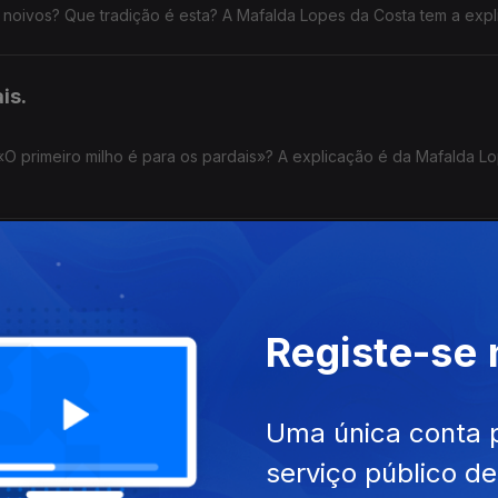
s noivos? Que tradição é esta? A Mafalda Lopes da Costa tem a expl
is.
«O primeiro milho é para os pardais»? A explicação é da Mafalda L
iz sobre isto? A Mafalda Lopes da Costa tem a explicação.
Registe-se
Uma única conta 
o? A explicação é da Mafalda Lopes da Costa.
serviço público d