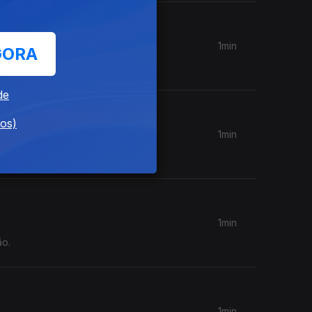
1min
GORA
ão.
de
dos)
1min
1min
ão.
1min