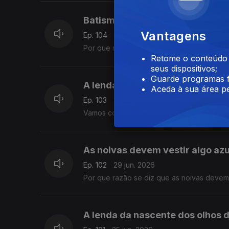
Batismo de navios
Vantagens
Ep. 104
01 jul. 2026
Por que razão se batizam os navios partin
Retome o conteúdo a
seus dispositivos;
Guarde programas f
A lenda de Loulé
Aceda à sua área pe
Ep. 103
30 jun. 2026
Vamos conhecer a lenda de Loulé contada
As noivas devem vestir algo azu
Ep. 102
29 jun. 2026
Por que razão se diz que as noivas devem 
A lenda da nascente dos olhos 