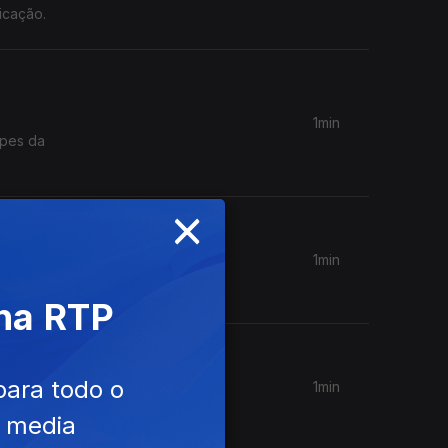
icação.
1min
opes da
×
1min
 na RTP
para todo o
1min
e media