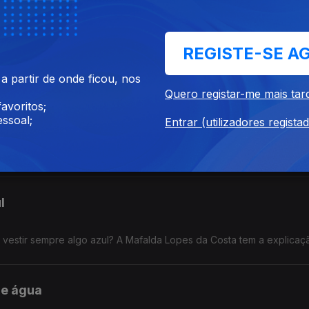
REGISTE-SE A
do uma garrafa no casco? A Mafalda Lopes da Costa tem a explicaç
 partir de onde ficou, nos
Quero registar-me mais tar
avoritos;
ssoal;
Entrar (utilizadores regista
 pela Mafalda Lopes da Costa.
l
vestir sempre algo azul? A Mafalda Lopes da Costa tem a explicaç
de água