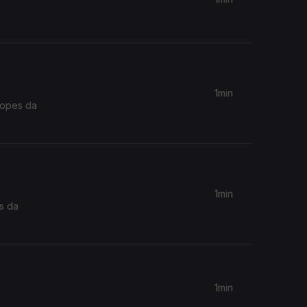
1min
Lopes da
1min
s da
1min