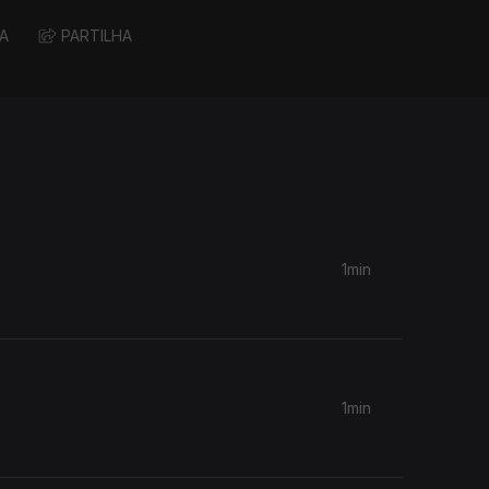
A
PARTILHA
1min
1min