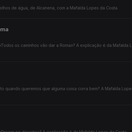
olhos de água, de Alcanena, com a Mafalda Lopes da Costa.
oma
 «Todos os caminhos vão dar a Roma»? A explicação é da Mafalda 
eto quando queremos que alguma coisa corra bem? A Mafalda Lope
 «Pregar no deserto»? A explicação é da Mafalda Lopes da Costa.