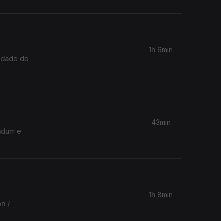
1h 6min
Cidade do
43min
andum e
1h 8min
n /