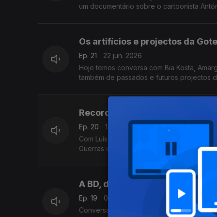
um documentário sobre o cartoonista Antó
Os artifícios e projectos da Gote
Ep. 21
22 jun. 2026
Hoje temos conversa com Bia Kosta, Amargo 
também de passados e futuros projectos d
Recordar Marjane Satrapi, Spider
Ep. 20
15 jun. 2026
Com Luís Bernardino. Evocamos Marjane Sat
Guerras de Lucas II", "Spielberg", "O Chei
A BD, de Viana para o mundo
Ep. 19
08 jun. 2026
Conversa gravada na exposição "A Banda 