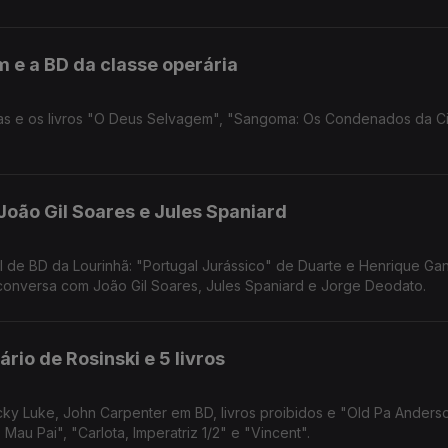
m e a BD da classe operária
icas e os livros "O Deus Selvagem", "Sangoma: Os Condenados da 
oão Gil Soares e Jules Spaniard
l de BD da Lourinhã: "Portugal Jurássico" de Duarte e Henrique G
conversa com João Gil Soares, Jules Spaniard e Jorge Deodato.
io de Rosinski e 5 livros
cky Luke, John Carpenter em BD, livros proibidos e "Old Pa Anderso
au Pai", "Carlota, Imperatriz 1/2" e "Vincent".