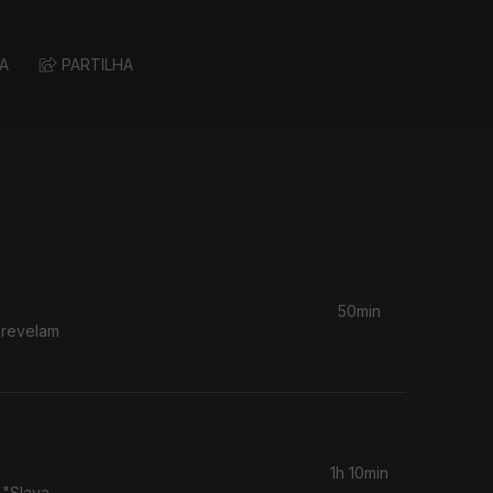
A
PARTILHA
50min
 revelam
1h 10min
 "Slava