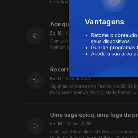
Lima Araújo, Diogo Carvalho e Raquel Costa
Vantagens
Aos quadradinhos na Feira do Li
Ep. 18
01 jun. 2026
Retome o conteúdo a
Com Luís Bernardino. Saímos do estúdio e
seus dispositivos;
Homem e outros Contos", "Shi Livro 2", "
Guarde programas f
Aceda à sua área pe
Recortes do Maia BD 2026
Ep. 17
25 mai. 2026
Algumas conversas no Festival de BD da Mai
Pasquale Frisenda, Ram V, Mário Freitas, J
Uma saga épica, uma fuga da pr
Ep. 16
18 mai. 2026
Com Luís Bernardino. BD Vedras, concurso em
Paulo Caetano e Jorge Mateus, "Longe" de