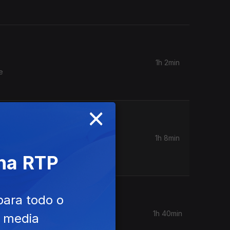
1h 2min
e
×
1h 8min
 "As
 na RTP
para todo o
1h 40min
e media
es André