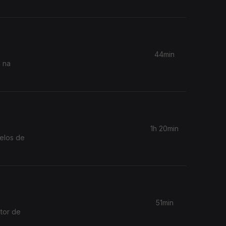
44min
a na
1h 20min
elos de
51min