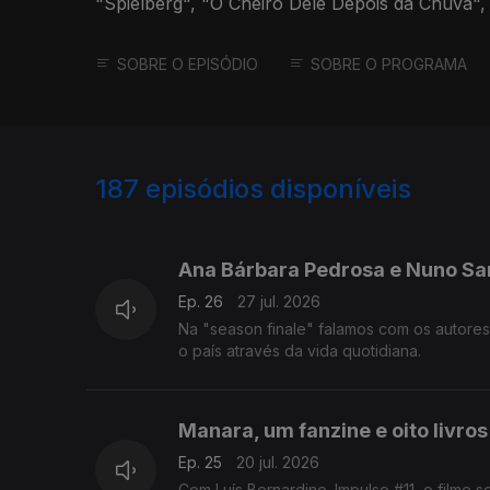
"Spielberg", "O Cheiro Dele Depois da Chuva", 
Michael 3" e "Amore".
SOBRE O EPISÓDIO
SOBRE O PROGRAMA
187
episódios disponíveis
928162
909106
884824
Ana Bárbara Pedrosa e Nuno Sa
Ep. 26
27 jul. 2026
Na "season finale" falamos com os autores
o país através da vida quotidiana.
Manara, um fanzine e oito livros
Ep. 25
20 jul. 2026
Com Luís Bernardino. Impulso #11, o filme