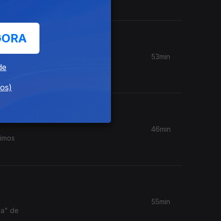
GORA
53min
O Sétimo
de
oo"
dos)
46min
vimos
55min
ga" de