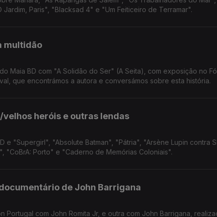
Jardim, Paris", "Blacksad 4" e "Um Feiticeiro de Terramar".
a multidão
do Maia BD com "A Solidão do Ser" (A Seita), com exposição no F
tival, que encontrámos a autora e conversámos sobre esta história.
/velhos heróis e outras lendas
 e "Supergirl", "Absolute Batman", "Pátria", "Arsène Lupin contra 
a", "CoBrA: Porto" e "Caderno de Memórias Coloniais".
o documentário de John Barrigana
 Portugal com John Romita Jr, e outra com John Barrigana, realiz