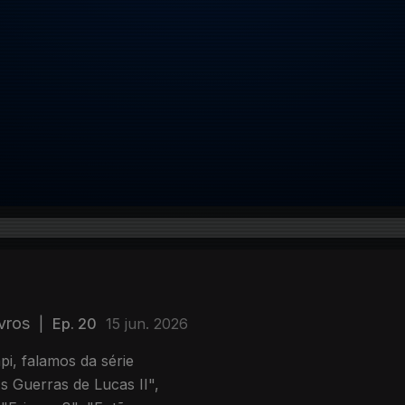
ivros
|
Ep. 20
15 jun. 2026
i, falamos da série
s Guerras de Lucas II",