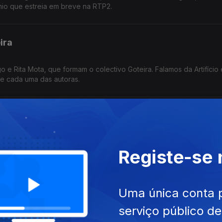
nio que estreia em breve na RTP2.
ira
e Rita Mota, que formam o colectivo Goteira. Falamos da Artifício 
e cada uma das autoras.
 Noir e 6 livros
rapi, falamos da série "Spider Noir", da Carne Para Canhão 6 e de
Registe-se
ro Dele Depois da Chuva", "Frieren 8", "Então Michael 3" e "Amore".
Uma única conta 
serviço público d
Desenhada: De Portugal Para o Mundo" da ArtMatriz. Com os autor