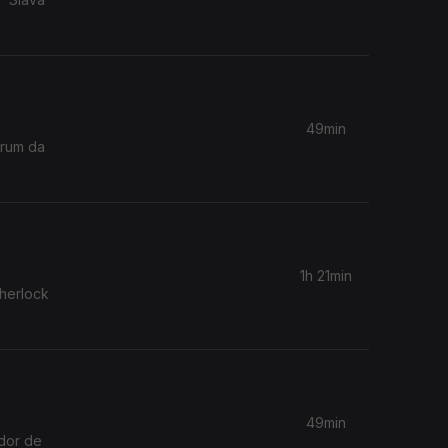
49min
órum da
1h 21min
Sherlock
49min
ador de