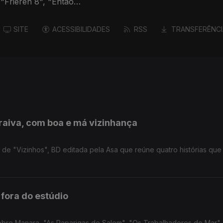
"Frieren 8", "Então
SITE
ACESSIBILIDADES
RSS
TRANSFERÊNCI
raiva, com boa e má vizinhança
 de "Vizinhos", BD editada pela Asa que reúne quatro histórias que
 fora do estúdio
 sobre Manara, "As Raparigas de Salem", "Os Trabalhadores do Mar",