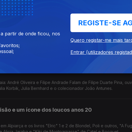
, e Carlos Viana pelo projecto "O Filme da Minha Vida".
REGISTE-SE A
vro de Lisboa
 partir de onde ficou, nos
 falámos do Maia BD, de Paco Roca plagiado e de "Kagurabachi", "
Quero registar-me mais tar
O Neto do Homem Mais Sábio" e "O Príncipe dos Pássaros de Alto V
avoritos;
ssoal;
Entrar (utilizadores regista
a: André Oliveira e Filipe Andrade Falam de Filipe Duarte Pina, ou
ulia Korbik, Julia Bernhard e o colecionador João Antunes.
isão e um ícone dos loucos anos 20
 Alpiarça e os livros "Elric" 1 e 2 de Blondel, Poli e outros, "A Fu
 Alicia Jaraba e "Kiki de Montparnasse" de Catel e Bocquet.