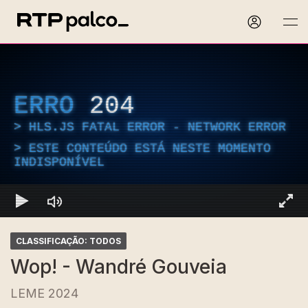
ERRO
204
HLS.JS FATAL ERROR - NETWORK ERROR
ESTE CONTEÚDO ESTÁ NESTE MOMENTO
INDISPONÍVEL
CLASSIFICAÇÃO: TODOS
Wop! - Wandré Gouveia
LEME 2024