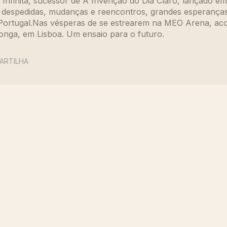
a Infinita, sucessor de A Invenção do Dia Claro, lançado e
despedidas, mudanças e reencontros, grandes esperanças 
de Portugal.Nas vésperas de se estrearem na MEO Arena,
Monga, em Lisboa. Um ensaio para o futuro.
ARTILHA