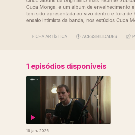
cinco álbuns de originais.O mais recente Subid
Cuca Monga, é um álbum de envelhecimento e 
tem sido apresentada ao vivo dentro e fora 
ensaio intimista da banda, nos estúdios Cuca 
FICHA ARTÍSTICA
ACESSIBILIDADES
P
1
episódios disponíveis
902808
16 jan. 2026