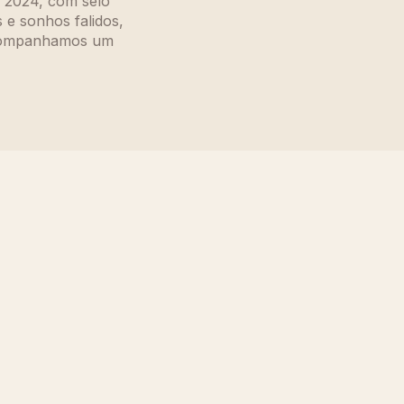
m 2024, com selo
e sonhos falidos,
 acompanhamos um