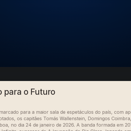
 para o Futuro
marcado para a maior sala de espetáculos do país, com ap
gotados, os capitães Tomás Wallenstein, Domingos Coimbra
oa, no dia 24 de janeiro de 2026. A banda formada em 201