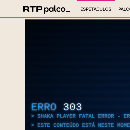
ESPETÁCULOS
PALC
ERRO
303
SHAKA PLAYER FATAL ERROR - E
ESTE CONTEÚDO ESTÁ NESTE MOME