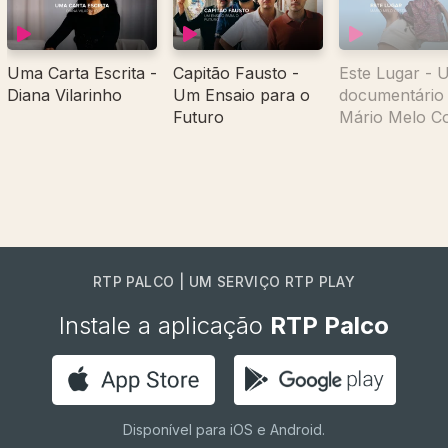
Uma Carta Escrita -
Capitão Fausto -
Este Lugar - 
Diana Vilarinho
Um Ensaio para o
documentário
Futuro
Mário Melo C
RTP PALCO | UM SERVIÇO RTP PLAY
Instale a aplicação
RTP Palco
Disponível para iOS e Android.