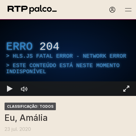
ERRO
204
HLS.JS FATAL ERROR - NETWORK ERROR
ESTE CONTEÚDO ESTÁ NESTE MOMENTO
INDISPONÍVEL
CLASSIFICAÇÃO: TODOS
Eu, Amália
23 jul. 2020