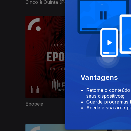
Cinco à Quinta (Podcast)
Descons
Vantagens
Retome o conteúdo a
seus dispositivos;
Guarde programas f
Epopeia
Esta Li
Aceda à sua área pe