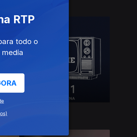
E se o 6 fosse o 9?
 na RTP
para todo o
e media
GORA
de
do
Fora de Série
dos)