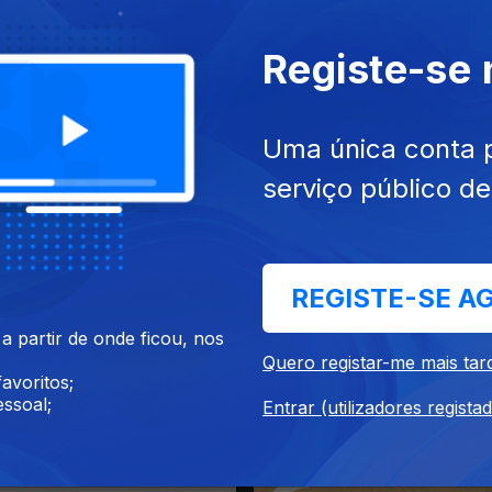
truir
Duas de Prosa (Podcast)
Registe-se
Uma única conta 
serviço público d
REGISTE-SE A
 partir de onde ficou, nos
Quero registar-me mais tar
avoritos;
sboa que Marcha
Falar pelos Dois: o Podcast 
ssoal;
Entrar (utilizadores regista
Festival da Canção