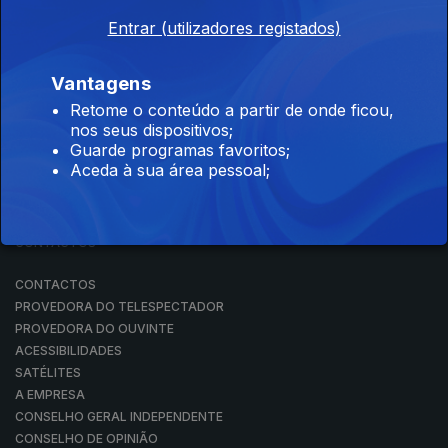
DESPORTO
TELEVISÃO
Entrar (utilizadores registados)
RÁDIO
RTP ARQUIVOS
Vantagens
RTP ENSINA
Retome o conteúdo a partir de onde ficou,
RTP PLAY
nos seus dispositivos;
EM DIRETO
Guarde programas favoritos;
REVER PROGRAMAS
Aceda à sua área pessoal;
CONCURSOS
PERGUNTAS FREQUENTES
CONTACTOS
CONTACTOS
PROVEDORA DO TELESPECTADOR
PROVEDORA DO OUVINTE
ACESSIBILIDADES
SATÉLITES
A EMPRESA
CONSELHO GERAL INDEPENDENTE
CONSELHO DE OPINIÃO