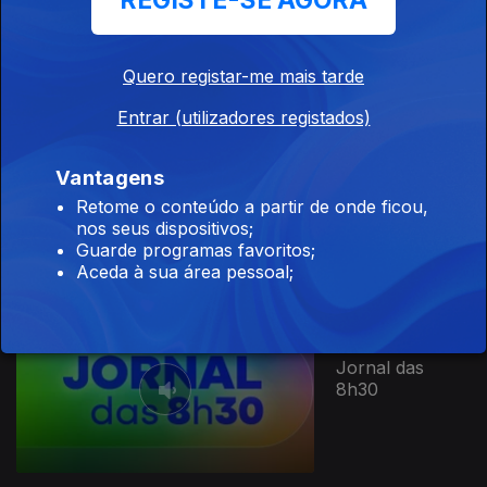
REGISTE-SE AGORA
Portugal
temporada 2026
Quero registar-me mais tarde
Entrar (utilizadores registados)
Vantagens
Esta Língua
Que Nos Une
Retome o conteúdo a partir de onde ficou,
temporada 2
nos seus dispositivos;
Guarde programas favoritos;
Aceda à sua área pessoal;
Jornal das
8h30