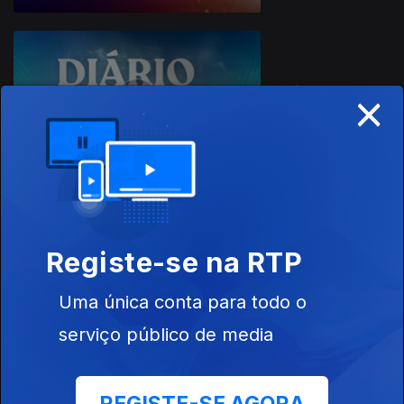
×
Diário Regional
WOMEX Porto
Registe-se na RTP
2021
Uma única conta para todo o
serviço público de media
Bom Dia