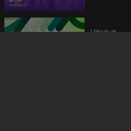
1 Minuto de
Literacia em
Saúde
Jornal das
comunidades
941951