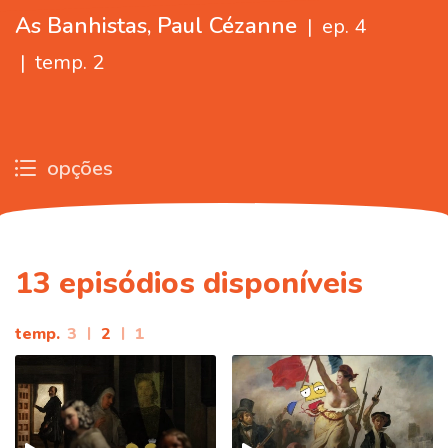
As Banhistas, Paul Cézanne
|
ep. 4
|
temp. 2
opções
13
episódios disponíveis
temp.
3
|
2
|
1