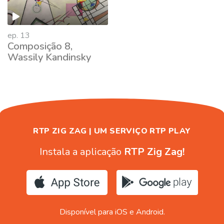
ep. 13
Composição 8,
Wassily Kandinsky
RTP ZIG ZAG | UM SERVIÇO RTP PLAY
Instala a aplicação
RTP Zig Zag!
Disponível para iOS e Android.