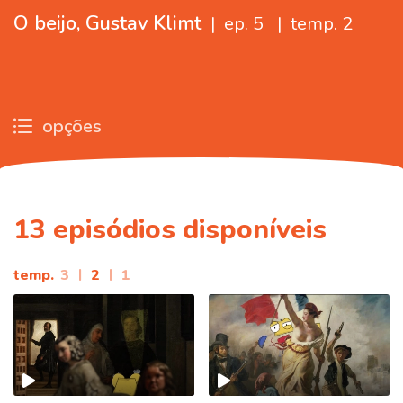
O beijo, Gustav Klimt
|
ep. 5
|
temp. 2
opções
13
episódios disponíveis
temp.
3
|
2
|
1