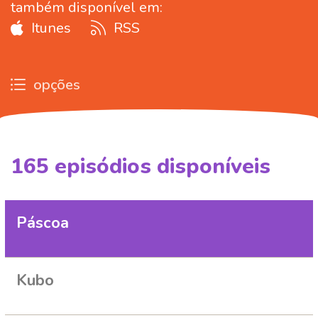
também disponível em:
Itunes
RSS
opções
165
episódios disponíveis
261701
266344
287560
315975
328401
Páscoa
Kubo