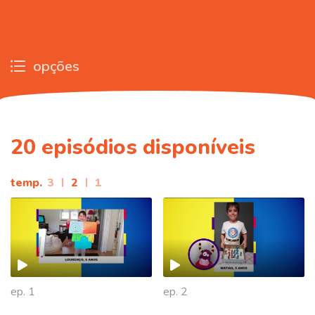
opções
20
episódios disponíveis
temp.
3
|
2
|
1
ep. 1
ep. 2