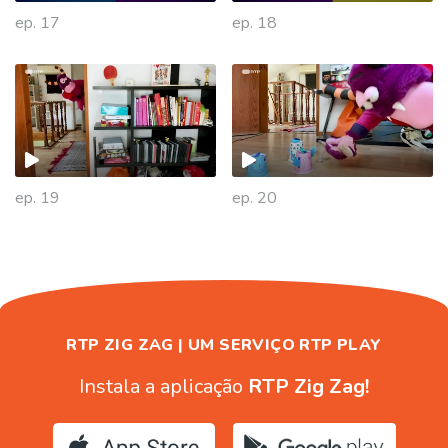
ep. 17
ep. 18
477829
ep. 19
ep. 20
RTP ZIG ZAG | UM SERVIÇO RTP PLAY
Instala a aplicação
RTP Zig Zag!