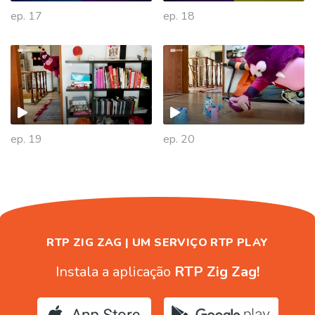
ep. 17
ep. 18
477829
ep. 19
ep. 20
RTP ZIG ZAG | UM SERVIÇO RTP PLAY
Instala a aplicação
RTP Zig Zag!