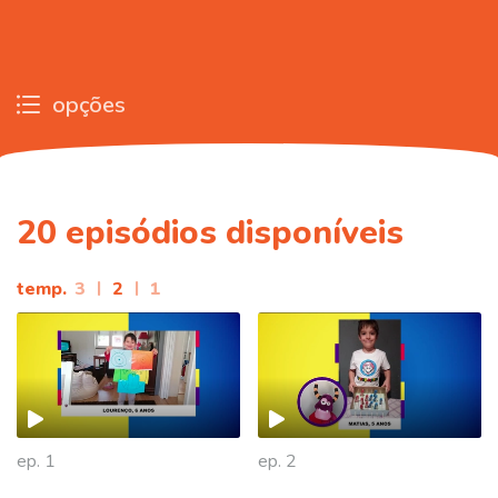
opções
20
episódios disponíveis
temp.
3
|
2
|
1
ep. 1
ep. 2