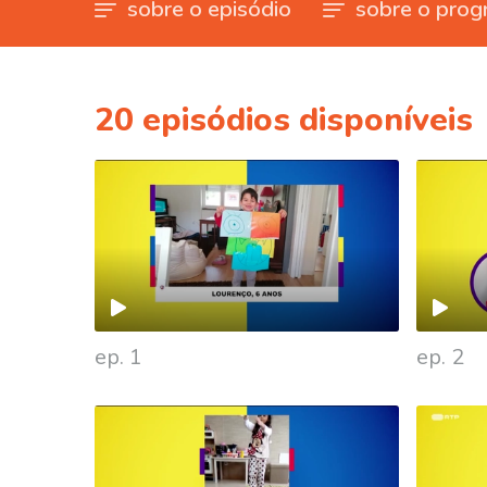
sobre o episódio
sobre o prog
20
episódios disponíveis
ep. 1
ep. 2