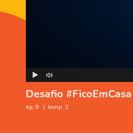
Desafio #FicoEmCasa
ep. 9
|
temp. 2