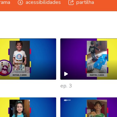
rama
acessibilidades
partilha
ep. 3