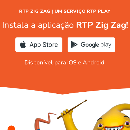
RTP ZIG ZAG | UM SERVIÇO RTP PLAY
Instala a aplicação
RTP Zig Zag!
Disponível para iOS e Android.