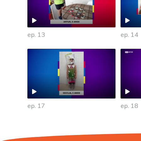
ep. 13
ep. 14
477829
ep. 17
ep. 18