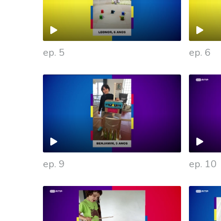
ep. 5
ep. 6
475870
ep. 9
ep. 10