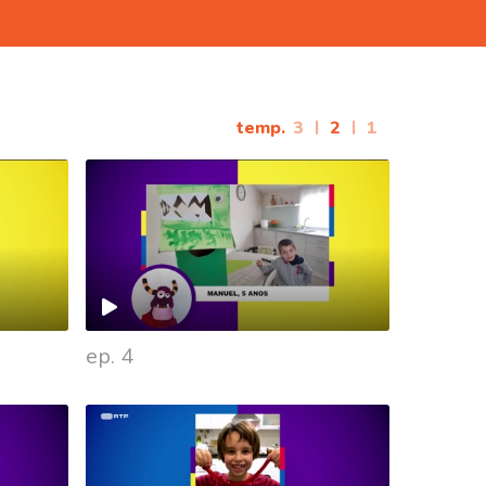
temp.
3
|
2
|
1
ep. 4