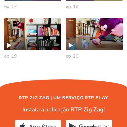
ep. 17
ep. 18
477829
ep. 19
ep. 20
RTP ZIG ZAG | UM SERVIÇO RTP PLAY
Instala a aplicação
RTP Zig Zag!