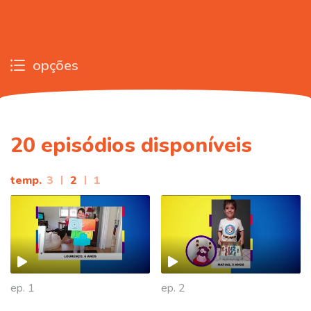
opções
20
episódios disponíveis
temp.
3
|
2
|
1
ep. 1
ep. 2