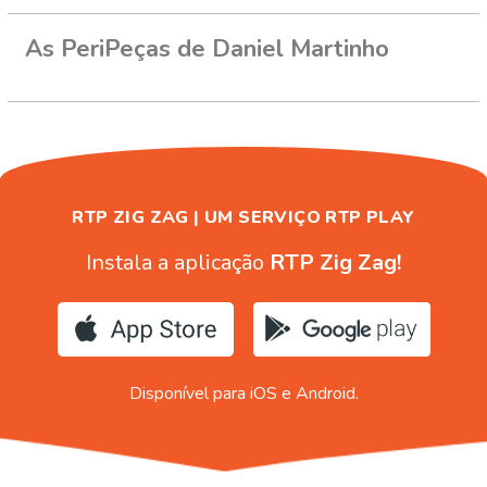
As PeriPeças de Daniel Martinho
RTP ZIG ZAG | UM SERVIÇO RTP PLAY
Instala a aplicação
RTP Zig Zag!
Disponível para iOS e Android.