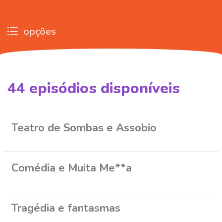
opções
44
episódios disponíveis
577671
604633
653865
678753
Teatro de Sombas e Assobio
Comédia e Muita Me**a
Tragédia e fantasmas