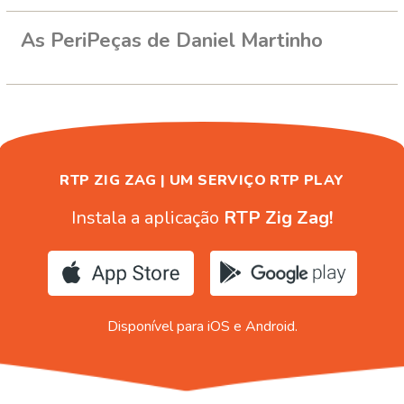
As PeriPeças de Daniel Martinho
RTP ZIG ZAG | UM SERVIÇO RTP PLAY
Instala a aplicação
RTP Zig Zag!
Disponível para iOS e Android.