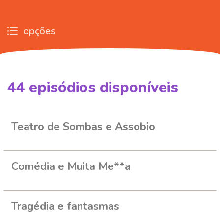
opções
44
episódios disponíveis
577671
604633
653865
678753
Teatro de Sombas e Assobio
Comédia e Muita Me**a
Tragédia e fantasmas