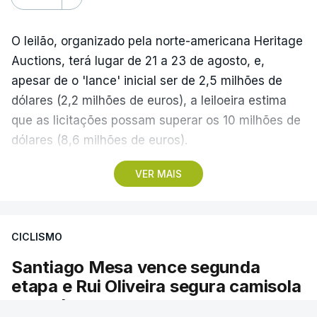
O leilão, organizado pela norte-americana Heritage
Auctions, terá lugar de 21 a 23 de agosto, e,
apesar de o 'lance' inicial ser de 2,5 milhões de
dólares (2,2 milhões de euros), a leiloeira estima
que as licitações possam superar os 10 milhões de
dólares (8,6 milhões de euros).
VER MAIS
A camisola utilizada pelo astro argentino durante
este jogo dos quartos de final do Mundial1986,
ganho por 2-1 pela sua seleção a 22 de junho de
CICLISMO
1986, na Cidade do México, foi vendida por um
valor recorde de 9,3 milhões de dólares (oito
Santiago Mesa vence segunda
milhões de euros) em 2022.
etapa e Rui Oliveira segura camisola
amarela