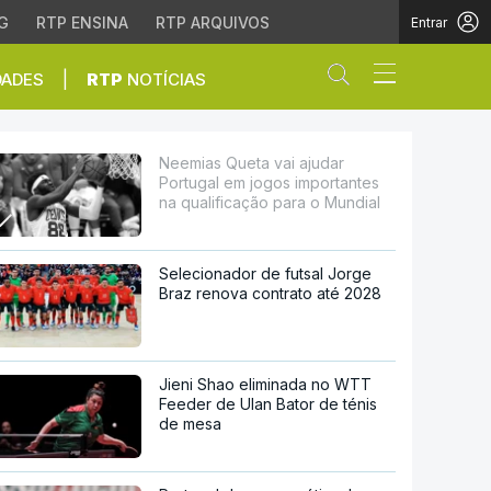
G
RTP ENSINA
RTP ARQUIVOS
Entrar
Abrir campo de
|
DADES
RTP
NOTÍCIAS
Neemias Queta vai ajudar
Portugal em jogos importantes
na qualificação para o Mundial
Selecionador de futsal Jorge
Braz renova contrato até 2028
Jieni Shao eliminada no WTT
Feeder de Ulan Bator de ténis
de mesa