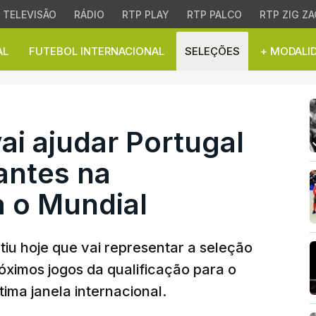
TELEVISÃO
RÁDIO
RTP PLAY
RTP PALCO
RTP ZIG ZA
AL
FUTEBOL INTERNACIONAL
SELEÇÕES
+ MODALI
 Notícias | RTP Notícias
i ajudar Portugal
antes na
a o Mundial
iu hoje que vai representar a seleção
ximos jogos da qualificação para o
tima janela internacional.