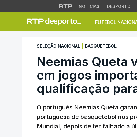
NOTÍCIAS
DESPORTO
FUTEBOL NACION
Seleção Nacional |
|
SELEÇÃO NACIONAL
BASQUETEBOL
Neemias Queta va
em jogos import
qualificação par
O português Neemias Queta garant
portuguesa de basquetebol nos pró
Mundial, depois de ter falhado a úl