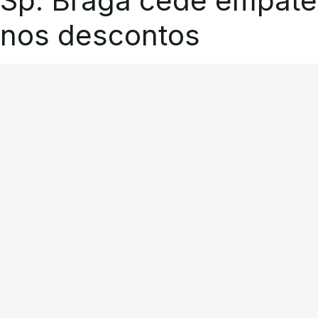
Sp. Braga cede empate
nos descontos
RTP
A CARREGAR