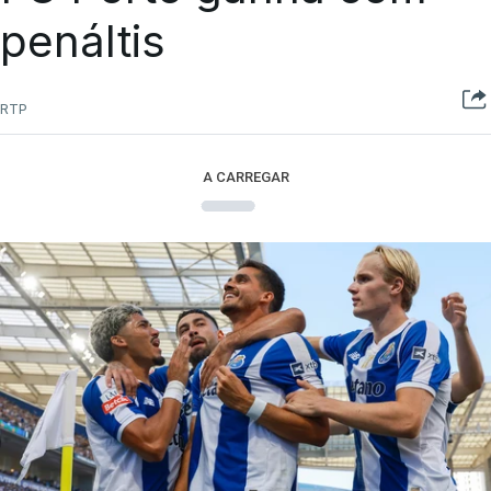
penáltis
RTP
A CARREGAR