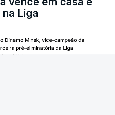
ga vence em casa e
na Liga
e o Dínamo Minsk, vice-campeão da
rceira pré-eliminatória da Liga
o solitário.