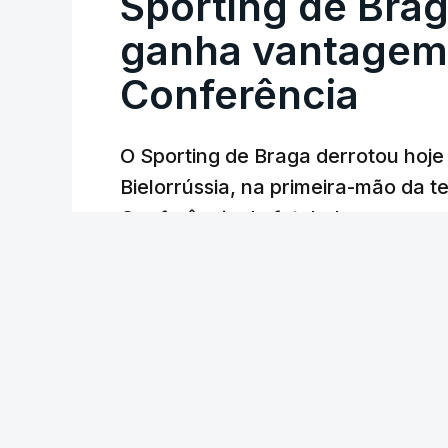
Sporting de Bra
ganha vantagem 
Conferência
O Sporting de Braga derrotou hoj
Bielorrússia, na primeira-mão da te
Conferência de futebol, com um gol
Lusa
/
6 Agosto 2026, 22:03