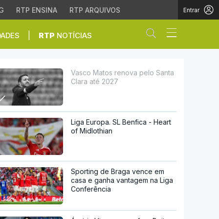
G
RTP ENSINA
RTP ARQUIVOS
Entrar
Abrir campo de
|
DADES
RTP
NOTÍCIAS
 2027
Vasco Matos renova pelo Santa
Clara até 2027
Liga Europa. SL Benfica - Heart
of Midlothian
Sporting de Braga vence em
casa e ganha vantagem na Liga
Conferência