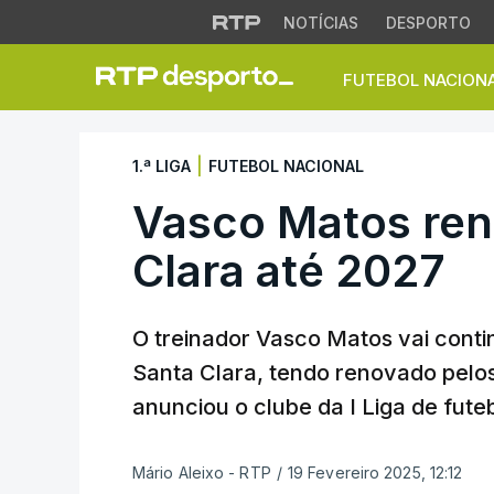
NOTÍCIAS
DESPORTO
FUTEBOL NACION
Vasco Matos renov
|
1.ª LIGA
FUTEBOL NACIONAL
Vasco Matos ren
Clara até 2027
O treinador Vasco Matos vai conti
Santa Clara, tendo renovado pelos
anunciou o clube da I Liga de futeb
Mário Aleixo - RTP
/
19 Fevereiro 2025, 12:12