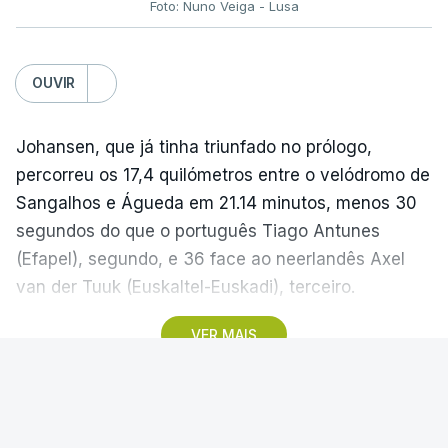
Foto: Nuno Veiga - Lusa
OUVIR
Johansen, que já tinha triunfado no prólogo,
percorreu os 17,4 quilómetros entre o velódromo de
Sangalhos e Águeda em 21.14 minutos, menos 30
segundos do que o português Tiago Antunes
(Efapel), segundo, e 36 face ao neerlandês Axel
van der Tuuk (Euskaltel-Euskadi), terceiro.
VER MAIS
A camisola amarela mantém-se na posse de Alexis
Guérin, que foi oitavo no contrarrelógio, a 53
segundos do vencedor, sendo que na classificação
MAIS MODALIDADES
geral tem agora 01.09 minutos de vantagem sobre