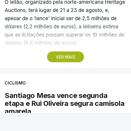
O leilão, organizado pela norte-americana Heritage
Auctions, terá lugar de 21 a 23 de agosto, e,
apesar de o 'lance' inicial ser de 2,5 milhões de
dólares (2,2 milhões de euros), a leiloeira estima
que as licitações possam superar os 10 milhões de
dólares (8,6 milhões de euros).
VER MAIS
A camisola utilizada pelo astro argentino durante
este jogo dos quartos de final do Mundial1986,
ganho por 2-1 pela sua seleção a 22 de junho de
CICLISMO
1986, na Cidade do México, foi vendida por um
valor recorde de 9,3 milhões de dólares (oito
Santiago Mesa vence segunda
milhões de euros) em 2022.
etapa e Rui Oliveira segura camisola
amarela
A bola já foi a leilão em 2022 e 2023, com as
licitações a atingirem quase 2 milhões de dólares
O colombiano foi mais forte na chegada ao