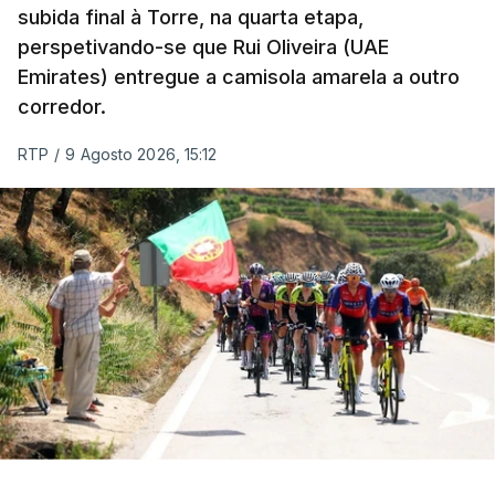
Marítimo na receção ao Casa Pia (1-0).
subida final à Torre, na quarta etapa,
perspetivando-se que Rui Oliveira (UAE
Emirates) entregue a camisola amarela a outro
Programa da 1.ª jornada
corredor.
Sexta-feira
RTP
/
9 Agosto 2026, 15:12
Estoril Praia – Famalicão, 1-1
Sábado
Marítimo - Casa Pia, 1-0
Vitória de Guimarães – Arouca, 0-1
Estrela Amadora – Sporting, 2-2
Domingo
FC Porto – Alverca, 18:00
Gil Vicente - Rio Ave, 20:30
Moreirense - Sporting de Braga, 20:30