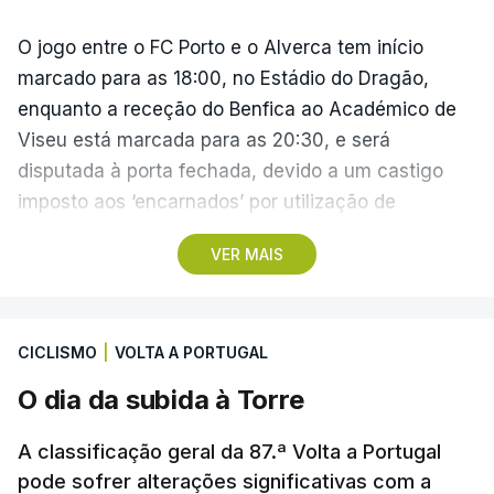
O jogo entre o FC Porto e o Alverca tem início
marcado para as 18:00, no Estádio do Dragão,
enquanto a receção do Benfica ao Académico de
Viseu está marcada para as 20:30, e será
disputada à porta fechada, devido a um castigo
imposto aos ‘encarnados’ por utilização de
pirotecnia.
VER MAIS
Também às 20:30, o Gil Vicente recebe o Rio Ave e
o Moreirense visita o vizinho Sporting de Braga.
CICLISMO
|
VOLTA A PORTUGAL
A jornada fica para já marcada pelo empate 2-2
O dia da subida à Torre
cedido pelo Sporting no terreno do Estrela da
Amadora, num jogo que os ‘leões estiveram a
A classificação geral da 87.ª Volta a Portugal
vencer por 2-0, e pelo triunfo do regressado
pode sofrer alterações significativas com a