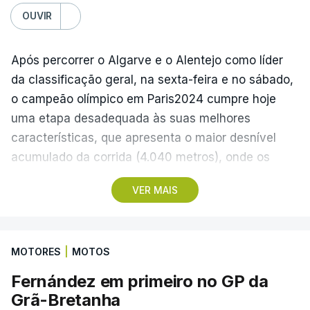
Benfica - Académico de Viseu, 20:30
OUVIR
Segunda-feira
Após percorrer o Algarve e o Alentejo como líder
Santa Clara - Nacional, 19:15 locais (20:15 em
da classificação geral, na sexta-feira e no sábado,
Lisboa)
o campeão olímpico em Paris2024 cumpre hoje
uma etapa desadequada às suas melhores
(Com Lusa)
características, que apresenta o maior desnível
acumulado da corrida (4.040 metros), onde os
teóricos candidatos à vitória final devem ser os
VER MAIS
protagonistas.
A etapa de 154,6 quilómetros começa em Figueiró
MOTORES
|
MOTOS
dos Vinhos, no distrito de Leiria, às 13:55, e inclui
três contagens de montanha antes da derradeira
Fernández em primeiro no GP da
subida: uma de segunda categoria, no Alto de
Grã-Bretanha