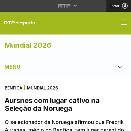
Entrar
Aursnes com lugar cat
Mundial 2026
MENU
BENFICA
|
MUNDIAL 2026
Aursnes com lugar cativo na
Seleção da Noruega
O selecionador da Noruega afirmou que Fredrik
Aursnes, médio do Benfica, tem lugar garantido