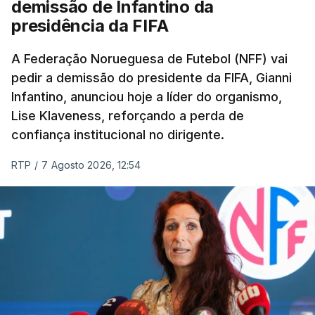
demissão de Infantino da
feito um trabalho excelente”.
presidência da FIFA
Questionado sobre se o elevado número de
A Federação Norueguesa de Futebol (NFF) vai
pedir a demissão do presidente da FIFA, Gianni
entradas e saídas confirmava que o Sporting
Infantino, anunciou hoje a líder do organismo,
estava a precisar de jogadores com vontade de
Lise Klaveness, reforçando a perda de
vencer pelo clube, como afirmou o presidente,
confiança institucional no dirigente.
Frederico Varandas, após a derrota na final da
Taça de Portugal, o transmontano recusou a ideia
RTP
/
7 Agosto 2026, 12:54
de “fim de ciclo”, mas admitiu que “tinham de
acontecer” mudanças, “até por vontade mútua” do
clube e dos jogadores.
“Eles próprios querem outros desafios, porque
estão aqui há muitos anos. Não perderam a
vontade de vencer, de forma direta, mas o
acomodar, às vezes, um pouco indireto, acontece”,