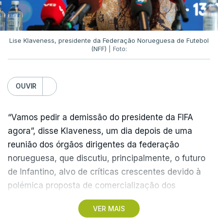
desabafou.
Nesse sentido, confirmou que Daniel Bragança e
Lise Klaveness, presidente da Federação Norueguesa de Futebol
(NFF)
| Foto:
Pedro Gonçalves não estão convocados para a
vista ao Estrela da Amadora, ao contrário do
defesa central Diomande, apontado como provável
OUVIR
reforço do Nottingham Forest, da Liga inglesa,
situação com a qual o treinador está “zero
“Vamos pedir a demissão do presidente da FIFA
preocupado”.
agora”, disse Klaveness, um dia depois de uma
reunião dos órgãos dirigentes da federação
“Até ao fecho do mercado vai haver muito ruído
norueguesa, que discutiu, principalmente, o futuro
naquilo que é entradas, saídas, contratações. É
de Infantino, alvo de críticas crescentes devido à
natural. O Sporting tem grandes jogadores, o
polémica proposta de comercialização dos
Ousmane [Diomande] é um deles, está convocado
Mundiais.
para o jogo de amanhã [sábado]”, adiantou Rui
VER MAIS
Borges.