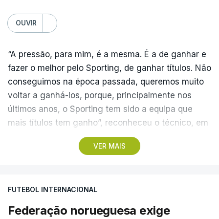
OUVIR
“A pressão, para mim, é a mesma. É a de ganhar e
fazer o melhor pelo Sporting, de ganhar títulos. Não
conseguimos na época passada, queremos muito
voltar a ganhá-los, porque, principalmente nos
últimos anos, o Sporting tem sido a equipa que
mais títulos tem ganho”, reconheceu o técnico, em
Alcochete.
VER MAIS
A conferência de imprensa servia de antevisão à
estreia na I Liga, no sábado, frente ao Estrela da
FUTEBOL INTERNACIONAL
Amadora, mas foi dominada pela atividade dos
‘leões’ no mercado de transferências, onde Borges
Federação norueguesa exige
vincou, mais do que uma vez, que o clube “tem