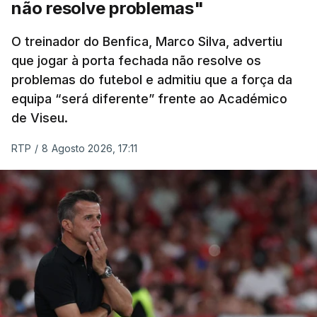
diferenças significativas na classificação geral,
não resolve problemas"
após um trajeto de 154,6 quilómetros, com início
em Figueiró dos Vinhos, que inclui três contagens
O treinador do Benfica, Marco Silva, advertiu
de montanha de terceira categoria e uma de
que jogar à porta fechada não resolve os
problemas do futebol e admitiu que a força da
segunda antes da subida final, a única de
equipa “será diferente” frente ao Académico
categoria especial na prova.
de Viseu.
(Com Lusa)
RTP
/
8 Agosto 2026, 17:11