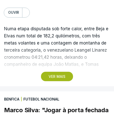
OUVIR
Numa etapa disputada sob forte calor, entre Beja e
Elvas num total de 182,2 quilómetros, com três
metas volantes e uma contagem de montanha de
terceira categoria, o venezuelano Leangel Linarez
cronometrou 04:21,42 horas, deixando o
companheiro de equipa João Matias, e Tomas
Contte, da Aviludo-Louletano-Loulé, nas segunda e
VER MAIS
terceira posições, respetivamente.
No domingo, a quarta etapa termina com a
BENFICA
|
FUTEBOL NACIONAL
primeira chegada em alto, à Torre na Serra da
Estrela, a 1.961 metros de altitude, que pode criar
Marco Silva: "Jogar à porta fechada