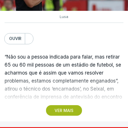
Lusa
OUVIR
“Não sou a pessoa indicada para falar, mas retirar
65 ou 60 mil pessoas de um estádio de futebol, se
acharmos que é assim que vamos resolver
problemas, estamos completamente enganados”,
atirou o técnico dos ‘encarnados’, no Seixal, em
conferência de imprensa de antevisão do encontro
com o Académico de Viseu.
VER MAIS
O Benfica recebe os beirões no domingo, em