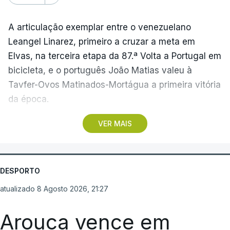
A articulação exemplar entre o venezuelano
Leangel Linarez, primeiro a cruzar a meta em
Elvas, na terceira etapa da 87.ª Volta a Portugal em
bicicleta, e o português João Matias valeu à
Tavfer-Ovos Matinados-Mortágua a primeira vitória
da época.
VER MAIS
Discreta nas chegadas ao Palácio Nacional de
Queluz, na quinta-feira, e a Albufeira, na sexta-
feira, a equipa dirigida por Gustavo Veloso
apresentou a sua melhor versão nos derradeiros
DESPORTO
metros da tirada mais longa da corrida, marcados
atualizado 8 Agosto 2026, 21:27
por uma aparatosa queda e por nova aparição do
camisola amarela, Rui Oliveira (UAE Emirates), no
Arouca vence em
sprint.