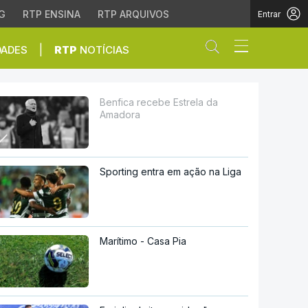
G
RTP ENSINA
RTP ARQUIVOS
Entrar
Abrir campo de
|
DADES
RTP
NOTÍCIAS
Benfica recebe Estrela da
Amadora
Sporting entra em ação na Liga
Marítimo - Casa Pia