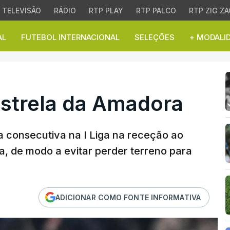
TELEVISÃO
RÁDIO
RTP PLAY
RTP PALCO
RTP ZIG ZA
AL
FUTEBOL INTERNACIONAL
SELEÇÕES
+ MODALI
trela da Amadora
Estrela da Amadora
ia consecutiva na I Liga na receção ao
a, de modo a evitar perder terreno para
ADICIONAR COMO FONTE INFORMATIVA