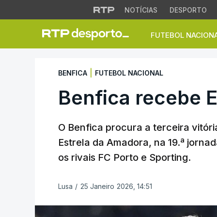
NOTÍCIAS
DESPORTO
FUTEBOL NACION
Benfica recebe Es
|
BENFICA
FUTEBOL NACIONAL
Benfica recebe 
O Benfica procura a terceira vitór
Estrela da Amadora, na 19.ª jornad
os rivais FC Porto e Sporting.
Lusa
/
25 Janeiro 2026, 14:51