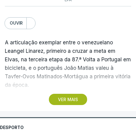
OUVIR
A articulação exemplar entre o venezuelano
Leangel Linarez, primeiro a cruzar a meta em
Elvas, na terceira etapa da 87.ª Volta a Portugal em
bicicleta, e o português João Matias valeu à
Tavfer-Ovos Matinados-Mortágua a primeira vitória
da época.
VER MAIS
Discreta nas chegadas ao Palácio Nacional de
Queluz, na quinta-feira, e a Albufeira, na sexta-
feira, a equipa dirigida por Gustavo Veloso
apresentou a sua melhor versão nos derradeiros
DESPORTO
metros da tirada mais longa da corrida, marcados