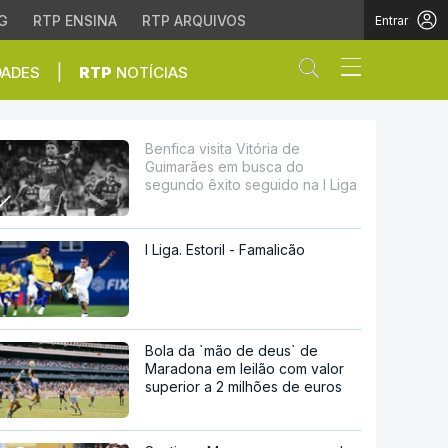
G
RTP ENSINA
RTP ARQUIVOS
Entrar
Abrir campo de
|
DADES
RTP
NOTÍCIAS
sca do segundo êxito se
Benfica visita Vitória de
Guimarães em busca do
segundo êxito seguido na I Liga
I Liga. Estoril - Famalicão
Bola da `mão de deus` de
Maradona em leilão com valor
superior a 2 milhões de euros