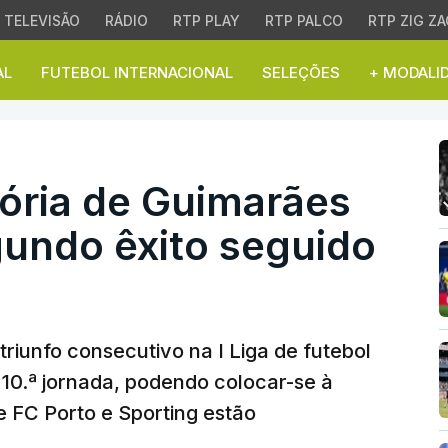
TELEVISÃO
RÁDIO
RTP PLAY
RTP PALCO
RTP ZIG ZA
AL
FUTEBOL INTERNACIONAL
SELEÇÕES
+ MODALI
ória de Guimarães em bu
itória de Guimarães
undo êxito seguido
riunfo consecutivo na I Liga de futebol
 10.ª jornada, podendo colocar-se à
 FC Porto e Sporting estão