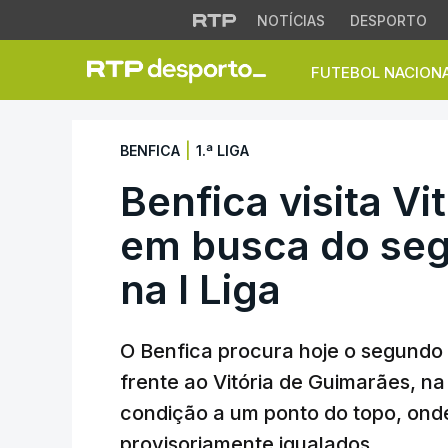
NOTÍCIAS
DESPORTO
FUTEBOL NACION
Benfica visita Vit
|
BENFICA
1.ª LIGA
Benfica visita V
em busca do seg
na I Liga
O Benfica procura hoje o segundo t
frente ao Vitória de Guimarães, na
condição a um ponto do topo, onde
provisoriamente igualados.