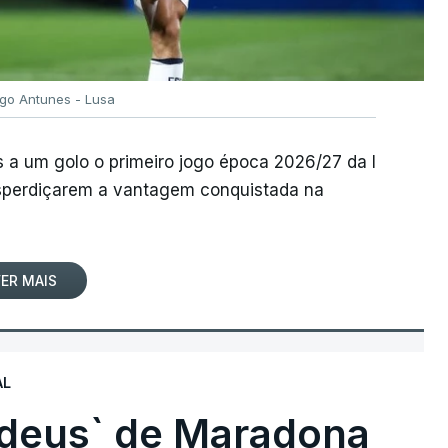
igo Antunes - Lusa
 a um golo o primeiro jogo época 2026/27 da I
desperdiçarem a vantagem conquistada na
ER MAIS
AL
 deus` de Maradona