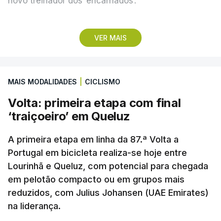
novo treinador dos ‘encarnados’.
Pela frente, as ‘águias’ vão ter agora o vice-
VER MAIS
campeão escocês, que tem o português Cláudio
Braga como grande figura e que foi relegado das
fases preliminares da Liga dos Campeões, depois
MAIS MODALIDADES
|
CICLISMO
de serem eliminados pelos austríacos do Sturm
Graz, com um agregado de 6-0.
Volta: primeira etapa com final
‘traiçoeiro’ em Queluz
Caso se qualifique, o Benfica vai encontrar outra
equipa relegada da ‘Champions’, o derrotado do
A primeira etapa em linha da 87.ª Volta a
encontro entre Aarhus, campeão dinamarquês, ou
Portugal em bicicleta realiza-se hoje entre
Lourinhã e Queluz, com potencial para chegada
o Sabah, campeão do Azerbaijão, sendo que, em
em pelotão compacto ou em grupos mais
caso de afastamento, os 'encarnados' caem para o
reduzidos, com Julius Johansen (UAE Emirates)
play-off da Liga Conferência, encontrando os
na liderança.
estónios do Paide ou os austríacos do Rapid Viena.