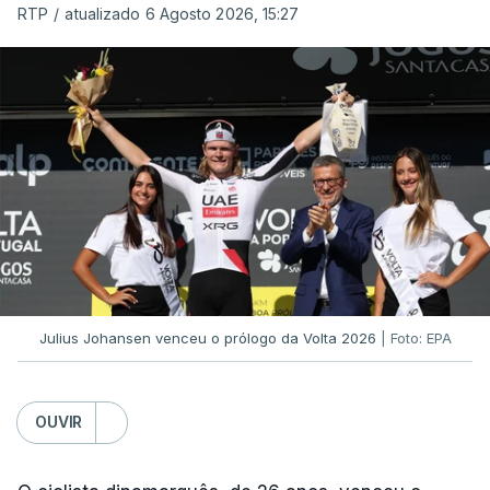
RTP
/
atualizado 6 Agosto 2026, 15:27
O jogo no Estádio da Luz tem início às 20:00, com
arbitragem do romeno Marian Barbu, enquanto a
segunda mão está marcada para 13 de agosto, em
Edimburgo.
Na fase de liga da Liga Europa já está o Torreense,
único representante português com entrada direta,
graças à conquista da Taça de Portugal.
(Com Lusa)
Julius Johansen venceu o prólogo da Volta 2026
| Foto: EPA
OUVIR