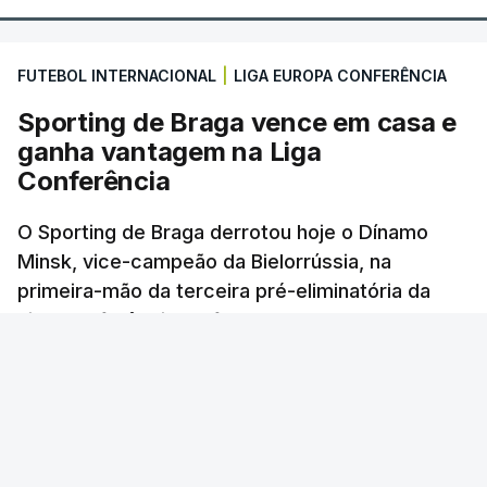
FUTEBOL INTERNACIONAL
|
LIGA EUROPA CONFERÊNCIA
Sporting de Braga vence em casa e
ganha vantagem na Liga
Conferência
O Sporting de Braga derrotou hoje o Dínamo
Minsk, vice-campeão da Bielorrússia, na
primeira-mão da terceira pré-eliminatória da
Liga Conferência de futebol, com um golo
solitário.
Lusa
/
6 Agosto 2026, 22:03