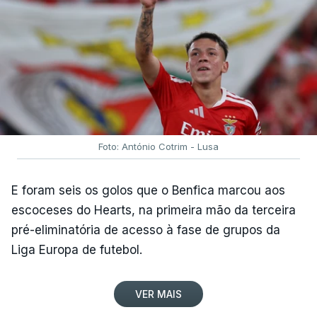
dos Descobrimentos, antecedida por uma curva a
cerca de 500 metros.
Rui Oliveira é seguido, na classificação geral, por
Rafael Reis (Anicolor-Campicarn), a três segundos,
e por Miguel Salgueiro (Tavira-Crédito Agrícola), a
nove, num pelotão com 117 corredores, após a
desistência de Noah Campos (Tavira-Crédito
Foto: António Cotrim - Lusa
Agrícola) e a desclassificação do irlandês Ciah
Keogh (APS Pro Cycling by Team Cadence
E foram seis os golos que o Benfica marcou aos
Cycling), após concluir a etapa para além do
escoceses do Hearts, na primeira mão da terceira
tempo de controlo.
pré-eliminatória de acesso à fase de grupos da
Liga Europa de futebol.
(Com Lusa)
VER MAIS