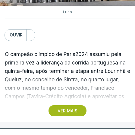
Lusa
OUVIR
O campeão olímpico de Paris2024 assumiu pela
primeira vez a liderança da corrida portuguesa na
quinta-feira, após terminar a etapa entre Lourinhã e
Queluz, no concelho de Sintra, no quarto lugar,
com o mesmo tempo do vencedor, Francisco
Campos (Tavira-Crédito Agrícola) e aproveitar os
05.28 minutos perdidos pelo colega Julius
VER MAIS
Johansen, vencedor do prólogo, para envergar a
amarela.